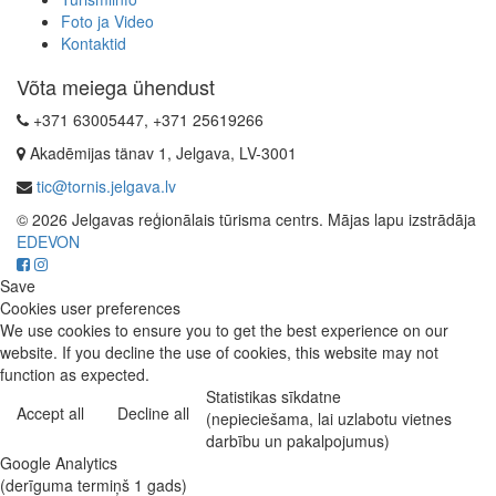
Foto ja Video
Kontaktid
Võta meiega ühendust
+371 63005447, +371 25619266
Akadēmijas tänav 1, Jelgava, LV-3001
tic@tornis.jelgava.lv
© 2026 Jelgavas reģionālais tūrisma centrs. Mājas lapu izstrādāja
EDEVON
Save
Cookies user preferences
We use cookies to ensure you to get the best experience on our
website. If you decline the use of cookies, this website may not
function as expected.
Statistikas sīkdatne
Accept all
Decline all
(nepieciešama, lai uzlabotu vietnes
darbību un pakalpojumus)
Google Analytics
(derīguma termiņš 1 gads)