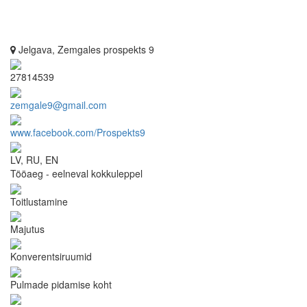
Jelgava, Zemgales prospekts 9
27814539
zemgale9@gmail.com
www.facebook.com/Prospekts9
LV, RU, EN
Tööaeg - eelneval kokkuleppel
Toitlustamine
Majutus
Konverentsiruumid
Pulmade pidamise koht