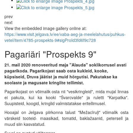
prev
next
View the embedded image gallery online at:
https://www.visit.jelgava.lv/ee/vaba-aeg-ja-meelelahutus/puhkus-
vetel/item/4785-prospekts-9#sigProId3fd6f9c728
Pagariäri "Prospekts 9"
21. mail 2020 renoveeritud maja "Alauda" soklikorrusel avati
pagarikoda. Pagarikojast saab osta kukleid, kooke,
küpsiseid, Druva jäätist ja muid hõrgutisi. Pakutakse ka
soolaste ja magusate kringlite tellimist.
Pagarikojast on võimalik osta nii "vesikringleid", mida mujal linnas
ei pakuta, kui ka kooki "Švarcvalde" ja ruletti "Karpatka".
Suupisteid, koogid, kringlid valmistatakse eritellimusel.
Hooajal on Jelgava piirkonna talust "Mežacīruļi" võimalik osta
värskeid tooteid- maasikad, tomatid, baklažaanid, petersell ja
muud siin kasvatatud.
Suvel on avatud väliterrass.