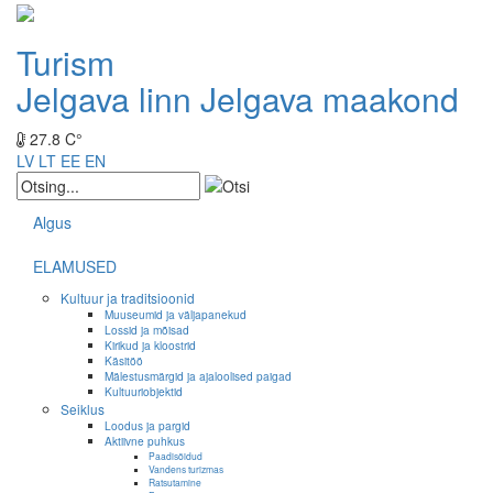
Turism
Jelgava linn
Jelgava maakond
27.8 C°
LV
LT
EE
EN
Algus
ELAMUSED
Kultuur ja traditsioonid
Muuseumid ja väljapanekud
Lossid ja mõisad
Kirikud ja kloostrid
Käsitöö
Mälestusmärgid ja ajaloolised paigad
Kultuuriobjektid
Seiklus
Loodus ja pargid
Aktiivne puhkus
Paadisõidud
Vandens turizmas
Ratsutamine