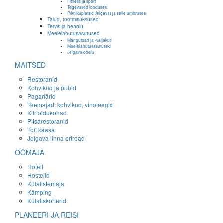
Fitness ja sport
Tegevused looduses
Piknikuplatsid Jelgavas ja selle ümbruses
Talud, tootmisüksused
Tervis ja heaolu
Meelelahutusasutused
Mängutoad ja -väljakud
Meelelahutusasutused
Jelgava ööelu
MAITSED
Restoranid
Kohvikud ja pubid
Pagariärid
Teemajad, kohvikud, vinoteegid
Kiirtoidukohad
Pitsarestoranid
Toit kaasa
Jelgava linna eriroad
ÖÖMAJA
Hotell
Hostelid
Külalistemaja
Kämping
Külaliskorterid
PLANEERI JA REISI