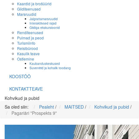
Kaardid ja brošüürid
Giiditeenused
Marsruudid
Jalgrattamarsruudid
Interaktiivsed rajad
Giidiga ekskursioonid
Renditeenused
Pulmad ja peod
Turismiinfo
Reisibürood
Kasulik teave
Ostlemine
Kaubanduskeskused
Suveniirid ja kohalik toodang
KOOSTÖÖ
KONTAKTTEAVE
Kohvikud ja pubid
Sa oled siin:
Pealeht
/
MAITSED
/
Kohvikud ja pubid
/
Pagariäri "Prospekts 9"