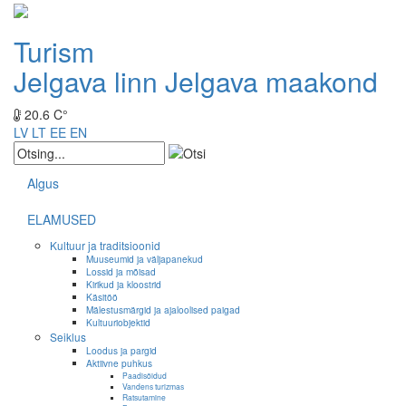
Turism
Jelgava linn
Jelgava maakond
20.6 C°
LV
LT
EE
EN
Algus
ELAMUSED
Kultuur ja traditsioonid
Muuseumid ja väljapanekud
Lossid ja mõisad
Kirikud ja kloostrid
Käsitöö
Mälestusmärgid ja ajaloolised paigad
Kultuuriobjektid
Seiklus
Loodus ja pargid
Aktiivne puhkus
Paadisõidud
Vandens turizmas
Ratsutamine