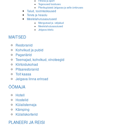
Fitness ja sport
Tegevused looduses
Piknikuplatsid Jelgavas ja selle ümbruses
Talud, tootmisüksused
Tervis ja heaolu
Meelelahutusasutused
Mängutoad ja -väljakud
Meelelahutusasutused
Jelgava ööelu
MAITSED
Restoranid
Kohvikud ja pubid
Pagariärid
Teemajad, kohvikud, vinoteegid
Kiirtoidukohad
Pitsarestoranid
Toit kaasa
Jelgava linna eriroad
ÖÖMAJA
Hotell
Hostelid
Külalistemaja
Kämping
Külaliskorterid
PLANEERI JA REISI