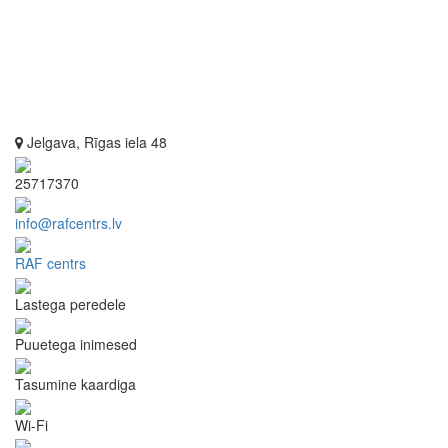
Jelgava, Rīgas iela 48
25717370
info@rafcentrs.lv
RAF centrs
Lastega peredele
Puuetega inimesed
Tasumine kaardiga
Wi-Fi