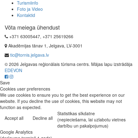
Turismiinfo
Foto ja Video
Kontaktid
Võta meiega ühendust
+371 63005447, +371 25619266
Akadēmijas tänav 1, Jelgava, LV-3001
tic@tornis.jelgava.lv
© 2026 Jelgavas reģionālais tūrisma centrs. Mājas lapu izstrādāja
EDEVON
Save
Cookies user preferences
We use cookies to ensure you to get the best experience on our
website. If you decline the use of cookies, this website may not
function as expected.
Statistikas sīkdatne
Accept all
Decline all
(nepieciešama, lai uzlabotu vietnes
darbību un pakalpojumus)
Google Analytics
(derīguma termiņš 1 gads)