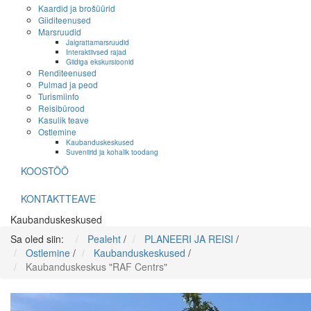
Kaardid ja brošüürid
Giiditeenused
Marsruudid
Jalgrattamarsruudid
Interaktiivsed rajad
Giidiga ekskursioonid
Renditeenused
Pulmad ja peod
Turismiinfo
Reisibürood
Kasulik teave
Ostlemine
Kaubanduskeskused
Suveniirid ja kohalik toodang
KOOSTÖÖ
KONTAKTTEAVE
Kaubanduskeskused
Sa oled siin:
Pealeht
/
PLANEERI JA REISI
/
Ostlemine
/
Kaubanduskeskused
/
Kaubanduskeskus "RAF Centrs"