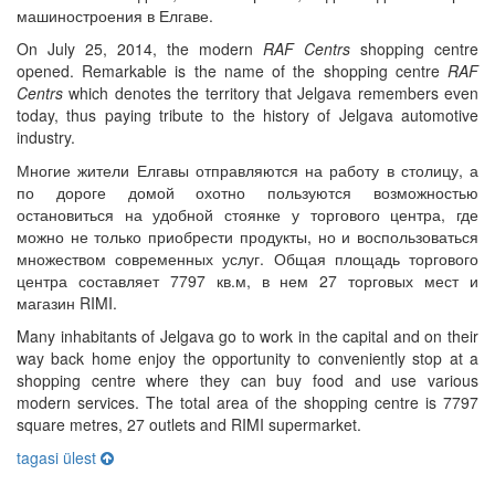
машиностроения в Елгаве.
On July 25, 2014, the modern
RAF Centrs
shopping centre
opened. Remarkable is the name of the shopping centre
RAF
Centrs
which denotes the territory that Jelgava remembers even
today, thus paying tribute to the history of Jelgava automotive
industry.
Многие жители Елгавы отправляются на работу в столицу, а
по дороге домой охотно пользуются возможностью
остановиться на удобной стоянке у торгового центра, где
можно не только приобрести продукты, но и воспользоваться
множеством современных услуг. Общая площадь торгового
центра составляет 7797 кв.м, в нем 27 торговых мест и
магазин RIMI.
Many inhabitants of Jelgava go to work in the capital and on their
way back home enjoy the opportunity to conveniently stop at a
shopping centre where they can buy food and use various
modern services. The total area of the shopping centre is 7797
square metres, 27 outlets and RIMI supermarket.
tagasi ülest