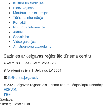
Kultūra un tradīcijas
Piedzīvojums
Maršruti un ekskursijas
Tūrisma informācija
Kontakti
Noderīga informācija
Aktuāli
Sadarbība
Video galerijas
Amatpersonu atalgojums
Sazinies ar Jelgavas reģionālo tūrisma centru
+371 63005447, +371 25619266
Akadēmijas iela 1, Jelgava, LV-3001
tic@tornis.jelgava.lv
© 2026 Jelgavas reģionālais tūrisma centrs. Mājas lapu izstrādāja
EDEVON
Saglabāt
Sīkdatņu iestatījumi