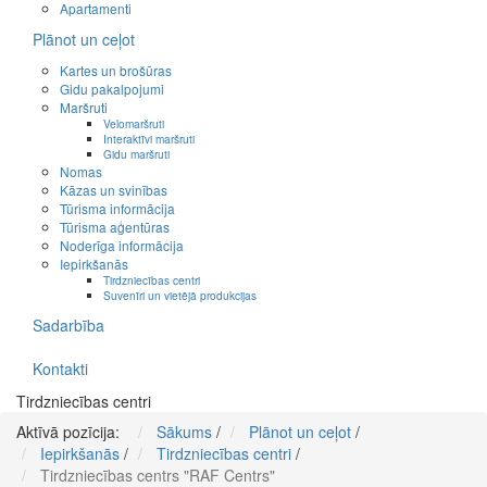
Apartamenti
Plānot un ceļot
Kartes un brošūras
Gidu pakalpojumi
Maršruti
Velomaršruti
Interaktīvi maršruti
Gidu maršruti
Nomas
Kāzas un svinības
Tūrisma informācija
Tūrisma aģentūras
Noderīga informācija
Iepirkšanās
Tirdzniecības centri
Suvenīri un vietējā produkcijas
Sadarbība
Kontakti
Tirdzniecības centri
Aktīvā pozīcija:
Sākums
/
Plānot un ceļot
/
Iepirkšanās
/
Tirdzniecības centri
/
Tirdzniecības centrs "RAF Centrs"