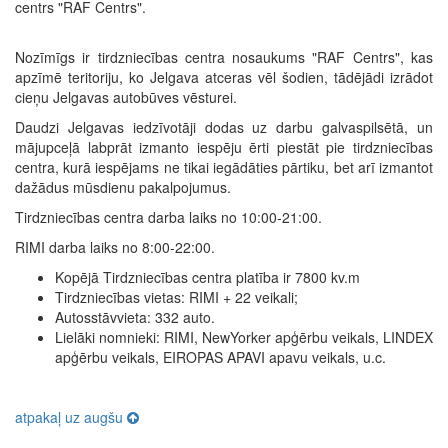
centrs "RAF Centrs".
Nozīmīgs ir tirdzniecības centra nosaukums "RAF Centrs", kas
apzīmē teritoriju, ko Jelgava atceras vēl šodien, tādējādi izrādot
cieņu Jelgavas autobūves vēsturei.
Daudzi Jelgavas iedzīvotāji dodas uz darbu galvaspilsētā, un
mājupceļā labprāt izmanto iespēju ērti piestāt pie tirdzniecības
centra, kurā iespējams ne tikai iegādāties pārtiku, bet arī izmantot
dažādus mūsdienu pakalpojumus.
Tirdzniecības centra darba laiks no 10:00-21:00.
RIMI darba laiks no 8:00-22:00.
Kopējā Tirdzniecības centra platība ir 7800 kv.m
Tirdzniecības vietas: RIMI + 22 veikali;
Autosstāvvieta: 332 auto.
Lielāki nomnieki: RIMI, NewYorker apģērbu veikals, LINDEX
apģērbu veikals, EIROPAS APAVI apavu veikals, u.c.
atpakaļ uz augšu