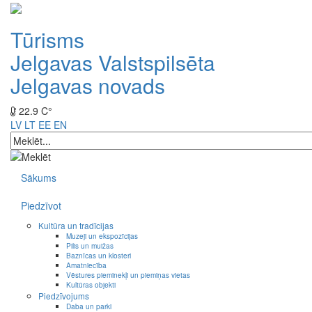
Tūrisms
Jelgavas Valstspilsēta
Jelgavas novads
22.9 C°
LV
LT
EE
EN
Sākums
Piedzīvot
Kultūra un tradīcijas
Muzeji un ekspozīcijas
Pilis un muižas
Baznīcas un klosteri
Amatniecība
Vēstures pieminekļi un piemiņas vietas
Kultūras objekti
Piedzīvojums
Daba un parki