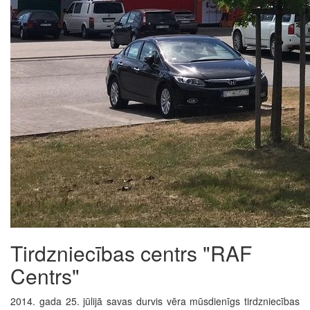
Tirdzniecības centrs "RAF
Centrs"
2014. gada 25. jūlijā savas durvis vēra mūsdienīgs tirdzniecības