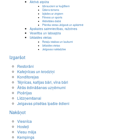
Aktīvā atpūta
Izbraucieni ar kuģīšiem
Ūdens tūrisms
Izjādes ar zirgiem
Fitness un sports
Aktivitātes dabā
Piknika vietas Jelgavā un apkārtnē
Apskates saimniecības, ražotnes
Veselība un labsajūta
Izklaides vietas
Rotaļu istabas un laukumi
Izklaides vietas
Jelgavas naktsdzīve
Izgaršot
Restorāni
Kafejnīcas un krodziņi
Konditorejas
Tējnīcas, kafijas bāri, vīna bāri
Ātrās ēdināšanas uzņēmumi
Picērijas
Līdzņemšanai
Jelgavas pilsētas īpašie ēdieni
Nakšņot
Viesnīca
Hosteļi
Viesu māja
Kempings