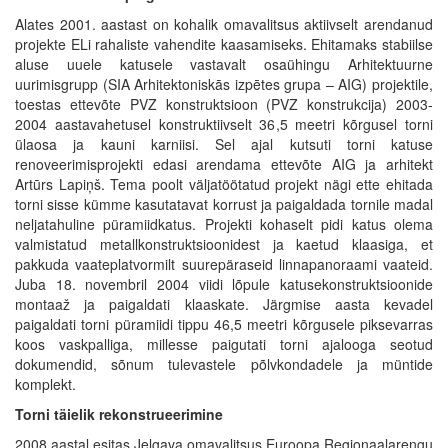
Alates 2001. aastast on kohalik omavalitsus aktiivselt arendanud
projekte ELi rahaliste vahendite kaasamiseks. Ehitamaks stabiilse
aluse uuele katusele vastavalt osaühingu Arhitektuurne
uurimisgrupp (SIA Arhitektoniskās izpētes grupa – AIG) projektile,
toestas ettevõte PVZ konstruktsioon (PVZ konstrukcija) 2003-
2004 aastavahetusel konstruktiivselt 36,5 meetri kõrgusel torni
ülaosa ja kauni karniisi. Sel ajal kutsuti torni katuse
renoveerimisprojekti edasi arendama ettevõte AIG ja arhitekt
Artūrs Lapiņš. Tema poolt väljatöötatud projekt nägi ette ehitada
torni sisse kümme kasutatavat korrust ja paigaldada tornile madal
neljatahuline püramiidkatus. Projekti kohaselt pidi katus olema
valmistatud metallkonstruktsioonidest ja kaetud klaasiga, et
pakkuda vaateplatvormilt suurepäraseid linnapanoraami vaateid.
Juba 18. novembril 2004 viidi lõpule katusekonstruktsioonide
montaaž ja paigaldati klaaskate. Järgmise aasta kevadel
paigaldati torni püramiidi tippu 46,5 meetri kõrgusele piksevarras
koos vaskpalliga, millesse paigutati torni ajalooga seotud
dokumendid, sõnum tulevastele põlvkondadele ja müntide
komplekt.
Torni täielik rekonstrueerimine
2008.aastal esitas Jelgava omavalitsus Euroopa Regionaalarengu