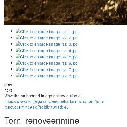
prev
next
View the embedded image gallery online at:
https://www.visit.jelgava.lv/ee/pueha-kolmainu-torn/torni-
renoveerimine#sigProIdbf1991de40
Torni renoveerimine