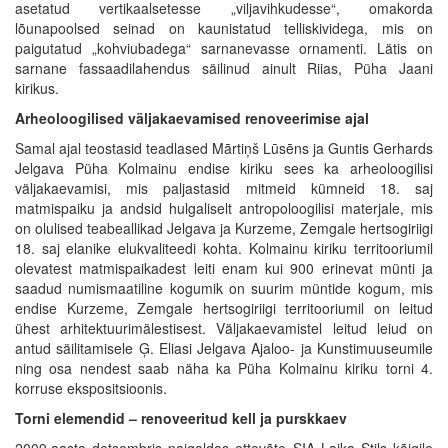
asetatud vertikaalsetesse „viljavihkudesse“, omakorda
lõunapoolsed seinad on kaunistatud telliskividega, mis on
paigutatud „kohviubadega“ sarnanevasse ornamenti. Lätis on
sarnane fassaadilahendus säilinud ainult Riias, Püha Jaani
kirikus.
Arheoloogilised väljakaevamised renoveerimise ajal
Samal ajal teostasid teadlased Mārtiņš Lūsēns ja Guntis Gerhards
Jelgava Püha Kolmainu endise kiriku sees ka arheoloogilisi
väljakaevamisi, mis paljastasid mitmeid kümneid 18. saj
matmispaiku ja andsid hulgaliselt antropoloogilisi materjale, mis
on olulised teabeallikad Jelgava ja Kurzeme, Zemgale hertsogiriigi
18. saj elanike elukvaliteedi kohta. Kolmainu kiriku territooriumil
olevatest matmispaikadest leiti enam kui 900 erinevat münti ja
saadud numismaatiline kogumik on suurim müntide kogum, mis
endise Kurzeme, Zemgale hertsogiriigi territooriumil on leitud
ühest arhitektuurimälestisest. Väljakaevamistel leitud leiud on
antud säilitamisele Ģ. Eliasi Jelgava Ajaloo- ja Kunstimuuseumile
ning osa nendest saab näha ka Püha Kolmainu kiriku torni 4.
korruse ekspositsioonis.
Torni elemendid – renoveeritud kell ja purskkaev
2009.aasta detsembris paigaldas ettevõte SIA Laika Stils kõigile