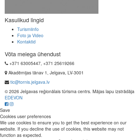
Kasulikud lingid
Turismiinfo
Foto ja Video
Kontaktid
Võta meiega ühendust
+371 63005447, +371 25619266
Akadēmijas tänav 1, Jelgava, LV-3001
tic@tornis.jelgava.lv
© 2026 Jelgavas reģionālais tūrisma centrs. Mājas lapu izstrādāja
EDEVON
Save
Cookies user preferences
We use cookies to ensure you to get the best experience on our
website. If you decline the use of cookies, this website may not
function as expected.