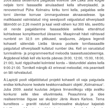
neljale torni fassaadile ainulaadsed kella sihverplaadid, ja
renoveerinud Püha Kolmainu kiriku torni kella, paigaldas selle
torni ülemise korruse ümmargustesse aknaavadesse. Iga
mattklaasist valmistatud ning seestpoolt valgustatud sihverplaadi
läbimõõt on 2,26 meetrit ja kaal veidi vähem kui 300 kilo, seetõttu
oli nende paigaldamine fassaadidele selleks ettenähtud
kohtadesse komplitseeritud ülesanne. Maapinnalt hästi nähtavad
numbrid on 32,5 cm pikkused, sealjuures, Jelgava legendi
kohaselt sätendab Lielās tänava poolsele tornifassaadile
paigutatud sihverplaadil kullatud number üks. Kell on varustatud
tunnivalimis- ja programmeeritud meloodia taasesitussüsteemiga.
Argipäeval kõlab kell viis korda päevas (9:00, 12:00, 15:00, 18:00,
21:00), kuid riigipühadel kolmteist korda – täistundidel alates kella
9:00-21:00. Tornikell mängib 43 erinevat meloodiat, mis peamiselt
on läti rahvalaulud.
A.Lapiņši poolt väljatöötatud projekti kohaselt oli vaja paigutada
endise kirikuhoone keskele keskkonnadisaini objekt „Kolmainsus“.
Juba 2009. aastal kuulutas Jelgava linnavolikogu välja avaliku
konkursi selle idee elluviimiseks. Peaauhinna ja idee
realiseerimise õiguse sai skulptor Jānis Aivars Karlovs. Tema
kunstiteos – graniiti raiutud kolmeosaline skulptuur kajastab