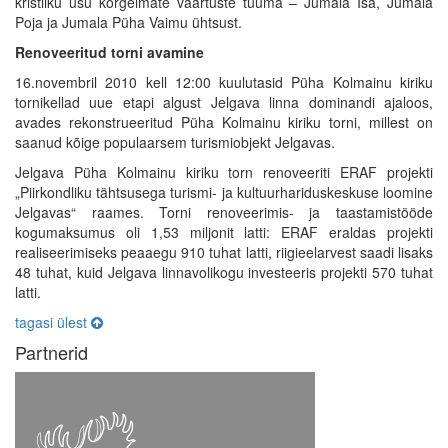
kristliku usu kõrgeimate väärtuste tuuma – Jumala Isa, Jumala
Poja ja Jumala Püha Vaimu ühtsust.
Renoveeritud torni avamine
16.novembril 2010 kell 12:00 kuulutasid Püha Kolmainu kiriku
tornikellad uue etapi algust Jelgava linna dominandi ajaloos,
avades rekonstrueeritud Püha Kolmainu kiriku torni, millest on
saanud kõige populaarsem turismiobjekt Jelgavas.
Jelgava Püha Kolmainu kiriku torn renoveeriti ERAF projekti
„Piirkondliku tähtsusega turismi- ja kultuurhariduskeskuse loomine
Jelgavas“ raames. Torni renoveerimis- ja taastamistööde
kogumaksumus oli 1,53 miljonit latti: ERAF eraldas projekti
realiseerimiseks peaaegu 910 tuhat latti, riigieelarvest saadi lisaks
48 tuhat, kuid Jelgava linnavolikogu investeeris projekti 570 tuhat
latti.
tagasi ülest
Partnerid