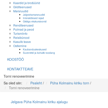
Kaardid ja brošüürid
Giiditeenused
Marsruudid
Jalgrattamarsruudid
Interaktiivsed rajad
Giidiga ekskursioonid
Renditeenused
Pulmad ja peod
Turismiinfo
Reisibürood
Kasulik teave
Ostlemine
Kaubanduskeskused
Suveniirid ja kohalik toodang
KOOSTÖÖ
KONTAKTTEAVE
Torni renoveerimine
Sa oled siin:
Pealeht
/
Püha Kolmainu kiriku torn
/
Torni renoveerimine
Jelgava Püha Kolmainu kiriku ajalugu