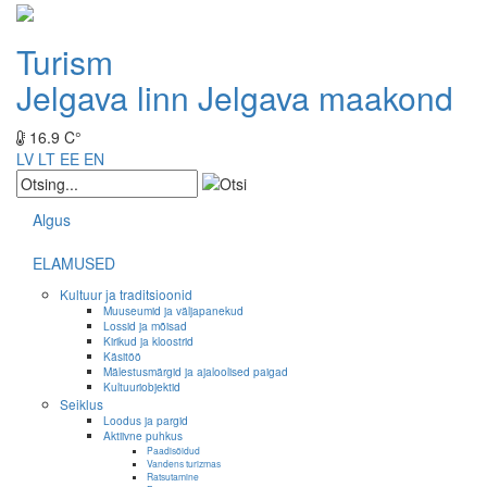
Turism
Jelgava linn
Jelgava maakond
16.9 C°
LV
LT
EE
EN
Algus
ELAMUSED
Kultuur ja traditsioonid
Muuseumid ja väljapanekud
Lossid ja mõisad
Kirikud ja kloostrid
Käsitöö
Mälestusmärgid ja ajaloolised paigad
Kultuuriobjektid
Seiklus
Loodus ja pargid
Aktiivne puhkus
Paadisõidud
Vandens turizmas
Ratsutamine