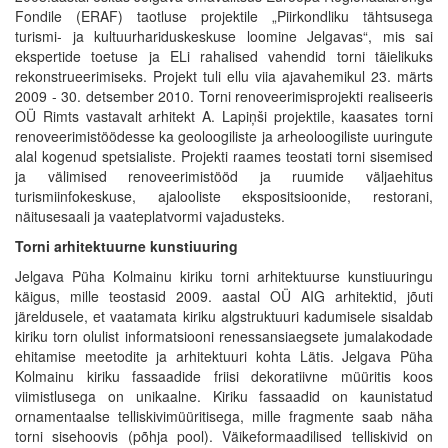
Fondile (ERAF) taotluse projektile „Piirkondliku tähtsusega
turismi- ja kultuurhariduskeskuse loomine Jelgavas“, mis sai
ekspertide toetuse ja ELi rahalised vahendid torni täielikuks
rekonstrueerimiseks. Projekt tuli ellu viia ajavahemikul 23. märts
2009 - 30. detsember 2010. Torni renoveerimisprojekti realiseeris
OÜ Rimts vastavalt arhitekt A. Lapiņši projektile, kaasates torni
renoveerimistöödesse ka geoloogiliste ja arheoloogiliste uuringute
alal kogenud spetsialiste. Projekti raames teostati torni sisemised
ja välimised renoveerimistööd ja ruumide väljaehitus
turismiinfokeskuse, ajalooliste ekspositsioonide, restorani,
näitusesaali ja vaateplatvormi vajadusteks.
Torni arhitektuurne kunstiuuring
Jelgava Püha Kolmainu kiriku torni arhitektuurse kunstiuuringu
käigus, mille teostasid 2009. aastal OÜ AIG arhitektid, jõuti
järeldusele, et vaatamata kiriku algstruktuuri kadumisele sisaldab
kiriku torn olulist informatsiooni renessansiaegsete jumalakodade
ehitamise meetodite ja arhitektuuri kohta Lätis. Jelgava Püha
Kolmainu kiriku fassaadide friisi dekoratiivne müüritis koos
viimistlusega on unikaalne. Kiriku fassaadid on kaunistatud
ornamentaalse telliskivimüüritisega, mille fragmente saab näha
torni sisehoovis (põhja pool). Väikeformaadilised telliskivid on