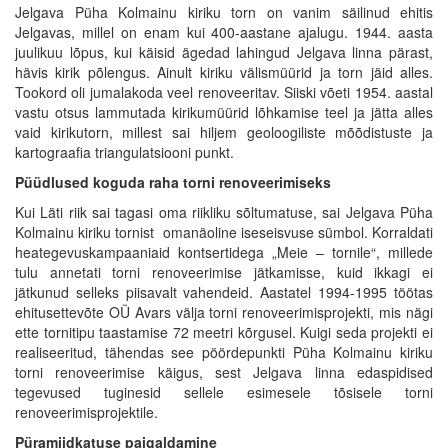
Jelgava Püha Kolmainu kiriku torn on vanim säilinud ehitis
Jelgavas, millel on enam kui 400-aastane ajalugu. 1944. aasta
juulikuu lõpus, kui käisid ägedad lahingud Jelgava linna pärast,
hävis kirik põlengus. Ainult kiriku välismüürid ja torn jäid alles.
Tookord oli jumalakoda veel renoveeritav. Siiski võeti 1954. aastal
vastu otsus lammutada kirikumüürid lõhkamise teel ja jätta alles
vaid kirikutorn, millest sai hiljem geoloogiliste mõõdistuste ja
kartograafia triangulatsiooni punkt.
Püüdlused koguda raha torni renoveerimiseks
Kui Läti riik sai tagasi oma riikliku sõltumatuse, sai Jelgava Püha
Kolmainu kiriku tornist omanäoline iseseisvuse sümbol. Korraldati
heategevuskampaaniaid kontsertidega „Meie – tornile“, millede
tulu annetati torni renoveerimise jätkamisse, kuid ikkagi ei
jätkunud selleks piisavalt vahendeid. Aastatel 1994-1995 töötas
ehitusettevõte OÜ Avars välja torni renoveerimisprojekti, mis nägi
ette tornitipu taastamise 72 meetri kõrgusel. Kuigi seda projekti ei
realiseeritud, tähendas see pöördepunkti Püha Kolmainu kiriku
torni renoveerimise käigus, sest Jelgava linna edaspidised
tegevused tuginesid sellele esimesele tõsisele torni
renoveerimisprojektile.
Püramiidkatuse paigaldamine