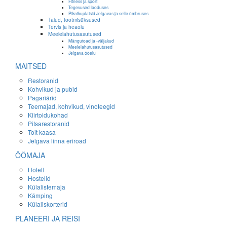
Fitness ja sport
Tegevused looduses
Piknikuplatsid Jelgavas ja selle ümbruses
Talud, tootmisüksused
Tervis ja heaolu
Meelelahutusasutused
Mängutoad ja -väljakud
Meelelahutusasutused
Jelgava ööelu
MAITSED
Restoranid
Kohvikud ja pubid
Pagariärid
Teemajad, kohvikud, vinoteegid
Kiirtoidukohad
Pitsarestoranid
Toit kaasa
Jelgava linna eriroad
ÖÖMAJA
Hotell
Hostelid
Külalistemaja
Kämping
Külaliskorterid
PLANEERI JA REISI