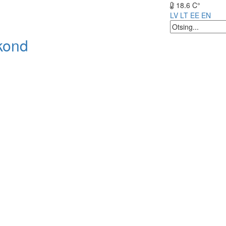
18.6 C°
LV
LT
EE
EN
kond