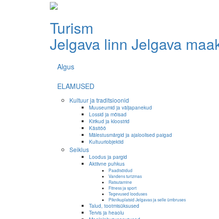
Turism
Jelgava linn
Jelgava maa
Algus
ELAMUSED
Kultuur ja traditsioonid
Muuseumid ja väljapanekud
Lossid ja mõisad
Kirikud ja kloostrid
Käsitöö
Mälestusmärgid ja ajaloolised paigad
Kultuuriobjektid
Seiklus
Loodus ja pargid
Aktiivne puhkus
Paadisõidud
Vandens turizmas
Ratsutamine
Fitness ja sport
Tegevused looduses
Piknikuplatsid Jelgavas ja selle ümbruses
Talud, tootmisüksused
Tervis ja heaolu