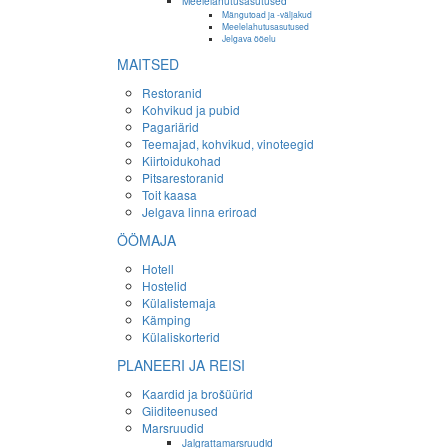
Meelelahutusasutused
Mängutoad ja -väljakud
Meelelahutusasutused
Jelgava ööelu
MAITSED
Restoranid
Kohvikud ja pubid
Pagariärid
Teemajad, kohvikud, vinoteegid
Kiirtoidukohad
Pitsarestoranid
Toit kaasa
Jelgava linna eriroad
ÖÖMAJA
Hotell
Hostelid
Külalistemaja
Kämping
Külaliskorterid
PLANEERI JA REISI
Kaardid ja brošüürid
Giiditeenused
Marsruudid
Jalgrattamarsruudid