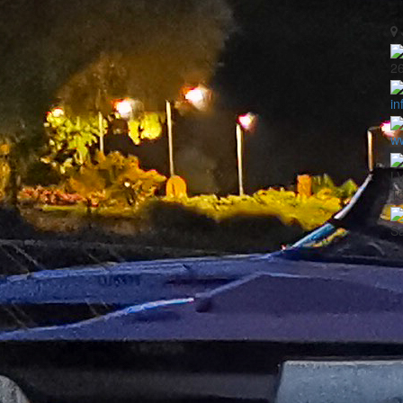
2
in
ww
L
Tö
Sa