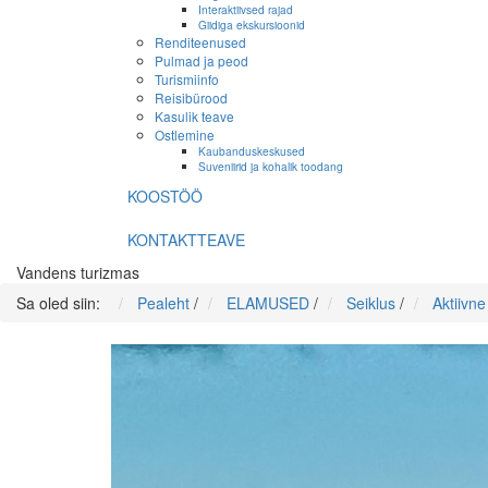
Interaktiivsed rajad
Giidiga ekskursioonid
Renditeenused
Pulmad ja peod
Turismiinfo
Reisibürood
Kasulik teave
Ostlemine
Kaubanduskeskused
Suveniirid ja kohalik toodang
KOOSTÖÖ
KONTAKTTEAVE
Vandens turizmas
Sa oled siin:
Pealeht
/
ELAMUSED
/
Seiklus
/
Aktiivn