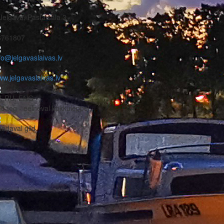
Jelgava, Pasta sala 3
6761807
fo@jelgavaslaivas.lv
w.jelgavaslaivas.lv
V, RU, ENG
öaeg - eelneval kokkuleppel
adaval giid