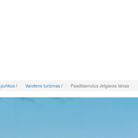
e puhkus
/
Vandens turizmas
/
Paadilaenutus Jelgavas laivas