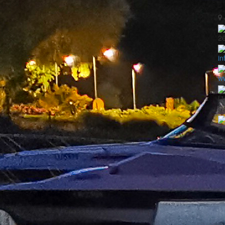
2
in
ww
L
Da
Pi