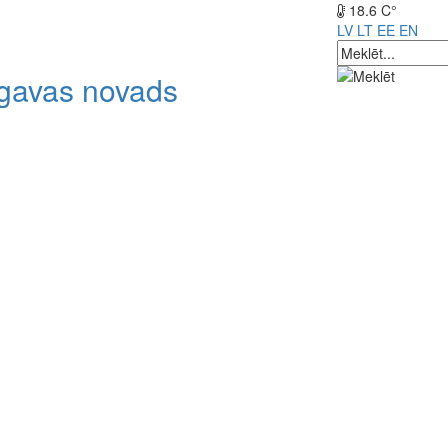
18.6 C°
LV
LT
EE
EN
lgavas novads