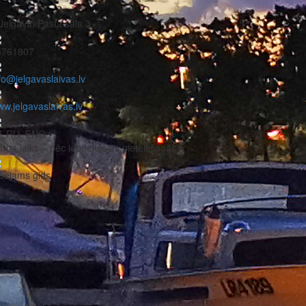
Jelgava, Pasta sala 3
6761807
fo@jelgavaslaivas.lv
w.jelgavaslaivas.lv
V, RU, ENG
rba laiks – pēc iepriekšējas pieteikšanās
eejams gids