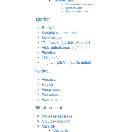
Izklaides vietas
Rotaļu istabas un laukumi
Izklaides vietas
Jelgavas naktsdzīve
Izgaršot
Restorāni
Kafejnīcas un krodziņi
Konditorejas
Tējnīcas, kafijas bāri, vīna bāri
Ātrās ēdināšanas uzņēmumi
Picērijas
Līdzņemšanai
Jelgavas pilsētas īpašie ēdieni
Nakšņot
Viesnīca
Hosteļi
Viesu māja
Kempings
Apartamenti
Plānot un ceļot
Kartes un brošūras
Gidu pakalpojumi
Maršruti
Velomaršruti