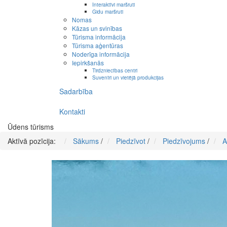
Interaktīvi maršruti
Gidu maršruti
Nomas
Kāzas un svinības
Tūrisma informācija
Tūrisma aģentūras
Noderīga informācija
Iepirkšanās
Tirdzniecības centri
Suvenīri un vietējā produkcijas
Sadarbība
Kontakti
Ūdens tūrisms
Aktīvā pozīcija:
Sākums
/
Piedzīvot
/
Piedzīvojums
/
A