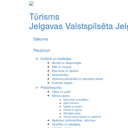
Tūrisms
Jelgavas Valstspilsēta
Je
Sākums
Piedzīvot
Kultūra un tradīcijas
Muzeji un ekspozīcijas
Pilis un muižas
Baznīcas un klosteri
Amatniecība
Vēstures pieminekļi un piemiņas vietas
Kultūras objekti
Piedzīvojums
Daba un parki
Aktīvā atpūta
Izbraucieni ar kuģīšiem
Ūdens tūrisms
Izjādes ar zirgiem
Fitness un sports
Aktivitātes dabā
Piknika vietas Jelgavā un apkārtnē
Apskates saimniecības, ražotnes
Veselība un labsajūta