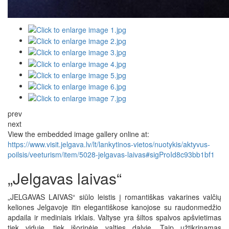
prev
next
View the embedded image gallery online at:
https://www.visit.jelgava.lv/lt/lankytinos-vietos/nuotykis/aktyvus-
poilsis/veeturism/item/5028-jelgavas-laivas#sigProId8c93bb1bf1
„Jelgavas laivas“
„JELGAVAS LAIVAS“ siūlo leistis į romantiškas vakarines valčių
keliones Jelgavoje itin elegantiškose kanojose su raudonmedžio
apdaila ir mediniais irklais. Valtyse yra šiltos spalvos apšvietimas
tiek viduje, tiek išorinėje valties dalyje. Taip užtikrinamas