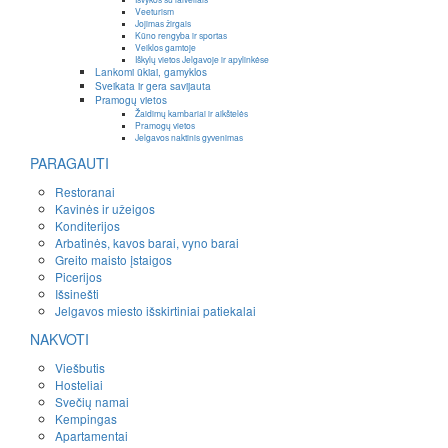
Veeturism
Jojimas žirgais
Kūno rengyba ir sportas
Veiklos gamtoje
Iškylų vietos Jelgavoje ir apylinkėse
Lankomi ūkiai, gamyklos
Sveikata ir gera savijauta
Pramogų vietos
Žaidimų kambariai ir aikštelės
Pramogų vietos
Jelgavos naktinis gyvenimas
PARAGAUTI
Restoranai
Kavinės ir užeigos
Konditerijos
Arbatinės, kavos barai, vyno barai
Greito maisto įstaigos
Picerijos
Išsinešti
Jelgavos miesto išskirtiniai patiekalai
NAKVOTI
Viešbutis
Hosteliai
Svečių namai
Kempingas
Apartamentai