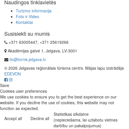
Naudingos tinklavietės
Turizmo informacija
Foto ir Video
Kontaktai
Susisiekti su mumis
+371 63005447, +371 25619266
Akadēmijas gatvė 1, Jelgava, LV-3001
tic@tornis.jelgava.lv
© 2026 Jelgavas reģionālais tūrisma centrs. Mājas lapu izstrādāja
EDEVON
Save
Cookies user preferences
We use cookies to ensure you to get the best experience on our
website. If you decline the use of cookies, this website may not
function as expected.
Statistikas sīkdatne
Accept all
Decline all
(nepieciešama, lai uzlabotu vietnes
darbību un pakalpojumus)