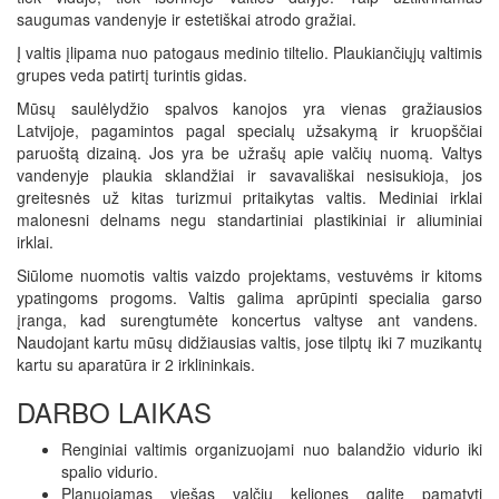
saugumas vandenyje ir estetiškai atrodo gražiai.
Į valtis įlipama nuo patogaus medinio tiltelio. Plaukiančiųjų valtimis
grupes veda patirtį turintis gidas.
Mūsų saulėlydžio spalvos kanojos yra vienas gražiausios
Latvijoje, pagamintos pagal specialų užsakymą ir kruopščiai
paruoštą dizainą. Jos yra be užrašų apie valčių nuomą. Valtys
vandenyje plaukia sklandžiai ir savavališkai nesisukioja, jos
greitesnės už kitas turizmui pritaikytas valtis. Mediniai irklai
malonesni delnams negu standartiniai plastikiniai ir aliuminiai
irklai.
Siūlome nuomotis valtis vaizdo projektams, vestuvėms ir kitoms
ypatingoms progoms. Valtis galima aprūpinti specialia garso
įranga, kad surengtumėte koncertus valtyse ant vandens.
Naudojant kartu mūsų didžiausias valtis, jose tilptų iki 7 muzikantų
kartu su aparatūra ir 2 irklininkais.
DARBO LAIKAS
Renginiai valtimis organizuojami nuo balandžio vidurio iki
spalio vidurio.
Planuojamas viešas valčių keliones galite pamatyti