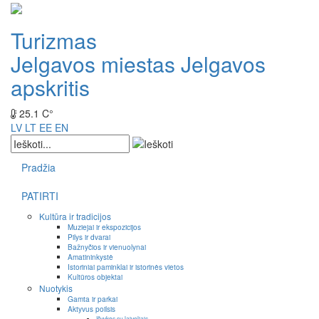
Turizmas
Jelgavos miestas
Jelgavos
apskritis
25.1 C°
LV
LT
EE
EN
Pradžia
PATIRTI
Kultūra ir tradicijos
Muziejai ir ekspozicijos
Pilys ir dvarai
Bažnyčios ir vienuolynai
Amatininkystė
Istoriniai paminklai ir istorinės vietos
Kultūros objektai
Nuotykis
Gamta ir parkai
Aktyvus poilsis
Išvykos su laiveliais