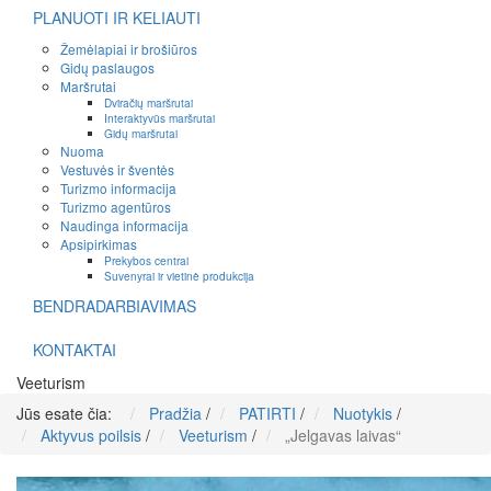
PLANUOTI IR KELIAUTI
Žemėlapiai ir brošiūros
Gidų paslaugos
Maršrutai
Dviračių maršrutai
Interaktyvūs maršrutai
Gidų maršrutai
Nuoma
Vestuvės ir šventės
Turizmo informacija
Turizmo agentūros
Naudinga informacija
Apsipirkimas
Prekybos centrai
Suvenyrai ir vietinė produkcija
BENDRADARBIAVIMAS
KONTAKTAI
Veeturism
Jūs esate čia:
Pradžia
/
PATIRTI
/
Nuotykis
/
Aktyvus poilsis
/
Veeturism
/
„Jelgavas laivas“