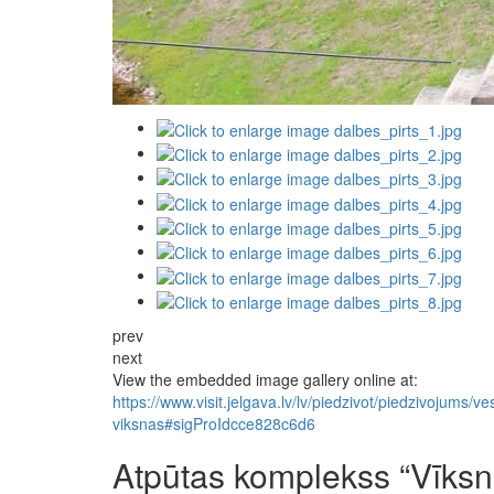
prev
next
View the embedded image gallery online at:
https://www.visit.jelgava.lv/lv/piedzivot/piedzivojums/
viksnas#sigProIdcce828c6d6
Atpūtas komplekss “Vīksn