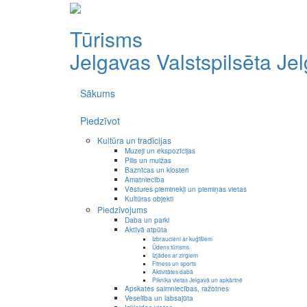
Tūrisms
Jelgavas Valstspilsēta
Je
Sākums
Piedzīvot
Kultūra un tradīcijas
Muzeji un ekspozīcijas
Pilis un muižas
Baznīcas un klosteri
Amatniecība
Vēstures pieminekļi un piemiņas vietas
Kultūras objekti
Piedzīvojums
Daba un parki
Aktīvā atpūta
Izbraucieni ar kuģīšiem
Ūdens tūrisms
Izjādes ar zirgiem
Fitness un sports
Aktivitātes dabā
Piknika vietas Jelgavā un apkārtnē
Apskates saimniecības, ražotnes
Veselība un labsajūta