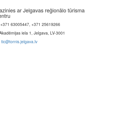
azinies ar Jelgavas reģionālo tūrisma
entru
+371 63005447, +371 25619266
Akadēmijas iela 1, Jelgava, LV-3001
tic@tornis.jelgava.lv