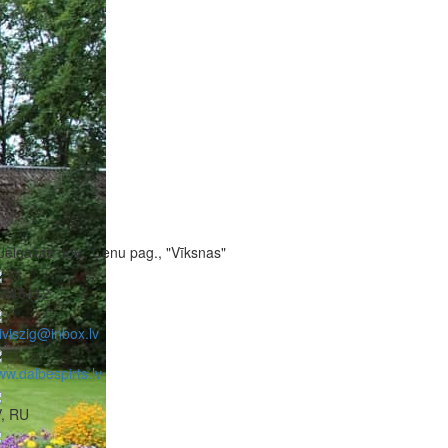
Jelgavas nov., Cenu pag., "Vīksnas"
6545412
iviszig@inbox.lv
w.dalbespirts.lv
V, RU