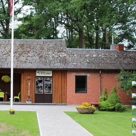
2
ra
ww
L