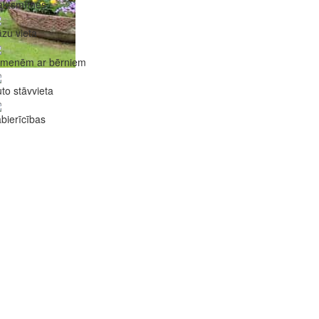
aktsmītnes
zu vieta
imenēm ar bērniem
to stāvvieta
bierīcības