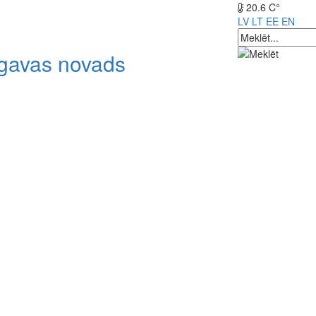
20.6 C°
LV
LT
EE
EN
lgavas novads