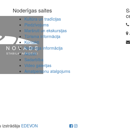
Noderīgas saites
S
c
Kultūra un tradīcijas
Piedzīvojums
Maršruti un ekskursijas
Tūrisma informācija
Kontakti
Noderīga informācija
Aktuāli
Sadarbība
Video galerijas
Amatpersonu atalgojums
u izstrādāja
EDEVON