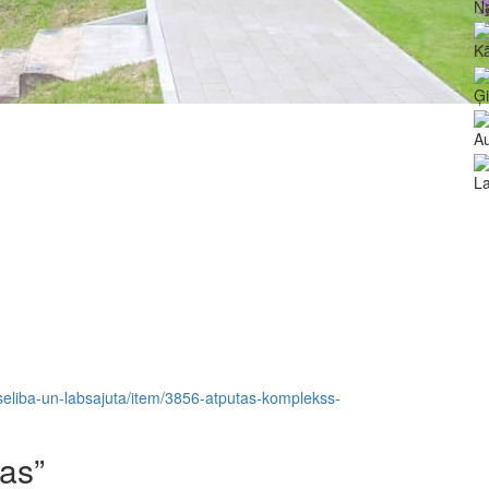
N
Kā
Ģ
Au
La
veseliba-un-labsajuta/item/3856-atputas-komplekss-
as”