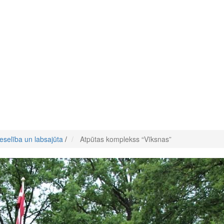
eselība un labsajūta
/
Atpūtas komplekss “Vīksnas”