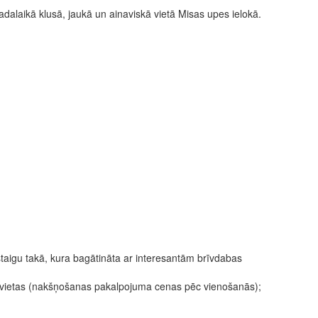
dalaikā klusā, jaukā un ainaviskā vietā Misas upes ielokā.
staigu takā, kura bagātināta ar interesantām brīvdabas
 vietas (nakšņošanas pakalpojuma cenas pēc vienošanās);