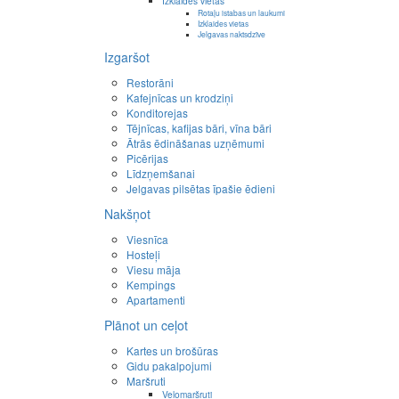
Izklaides vietas
Rotaļu istabas un laukumi
Izklaides vietas
Jelgavas naktsdzīve
Izgaršot
Restorāni
Kafejnīcas un krodziņi
Konditorejas
Tējnīcas, kafijas bāri, vīna bāri
Ātrās ēdināšanas uzņēmumi
Picērijas
Līdzņemšanai
Jelgavas pilsētas īpašie ēdieni
Nakšņot
Viesnīca
Hosteļi
Viesu māja
Kempings
Apartamenti
Plānot un ceļot
Kartes un brošūras
Gidu pakalpojumi
Maršruti
Velomaršruti