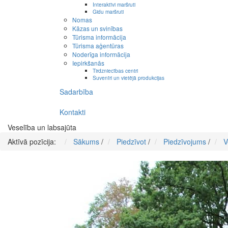
Interaktīvi maršruti
Gidu maršruti
Nomas
Kāzas un svinības
Tūrisma informācija
Tūrisma aģentūras
Noderīga informācija
Iepirkšanās
Tirdzniecības centri
Suvenīri un vietējā produkcijas
Sadarbība
Kontakti
Veselība un labsajūta
Aktīvā pozīcija:
Sākums
/
Piedzīvot
/
Piedzīvojums
/
V