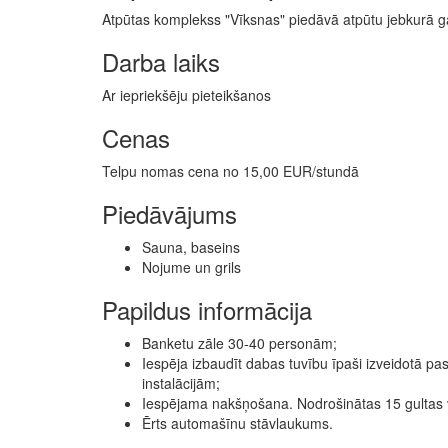
Atpūtas komplekss "Vīksnas" piedāvā atpūtu jebkurā ga
Darba laiks
Ar iepriekšēju pieteikšanos
Cenas
Telpu nomas cena no 15,00 EUR/stundā
Piedāvājums
Sauna, baseins
Nojume un grils
Papildus informācija
Banketu zāle 30-40 personām;
Iespēja izbaudīt dabas tuvību īpaši izveidotā pa
instalācijām;
Iespējama nakšņošana. Nodrošinātas 15 gultas
Ērts automašīnu stāvlaukums.