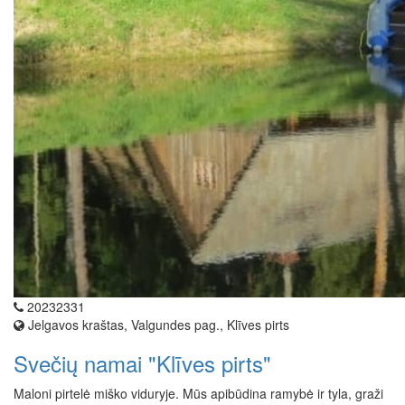
20232331
Jelgavos kraštas, Valgundes pag., Klīves pirts
Svečių namai "Klīves pirts"
Maloni pirtelė miško viduryje. Mūs apibūdina ramybė ir tyla, graži