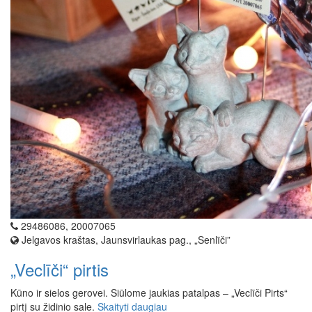
29486086, 20007065
Jelgavos kraštas, Jaunsvirlaukas pag., „Senlīči”
„Veclīči“ pirtis
Kūno ir sielos gerovei. Siūlome jaukias patalpas – „Veclīči Pirts“
pirtį su židinio sale.
Skaityti daugiau