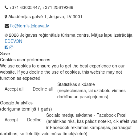
+371 63005447, +371 25619266
Akadēmijas gatvė 1, Jelgava, LV-3001
tic@tornis.jelgava.lv
© 2026 Jelgavas reģionālais tūrisma centrs. Mājas lapu izstrādāja
EDEVON
Save
Cookies user preferences
We use cookies to ensure you to get the best experience on our
website. If you decline the use of cookies, this website may not
function as expected.
Statistikas sīkdatne
Accept all
Decline all
(nepieciešama, lai uzlabotu vietnes
darbību un pakalpojumus)
Google Analytics
(derīguma termiņš 1 gads)
Sociālo mediju sīkdatne - Facebook Pixel
Accept
Decline
(analītikas rīks, kas palīdz noteikt, cik efektīvas
ir Facebook reklāmas kampaņas, pārraugot
darbības, ko lietotājs veic mūsu tīmekļvietnē)