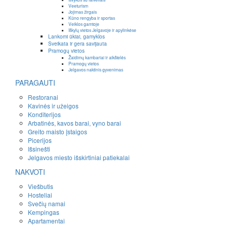
Veeturism
Jojimas žirgais
Kūno rengyba ir sportas
Veiklos gamtoje
Iškylų vietos Jelgavoje ir apylinkėse
Lankomi ūkiai, gamyklos
Sveikata ir gera savijauta
Pramogų vietos
Žaidimų kambariai ir aikštelės
Pramogų vietos
Jelgavos naktinis gyvenimas
PARAGAUTI
Restoranai
Kavinės ir užeigos
Konditerijos
Arbatinės, kavos barai, vyno barai
Greito maisto įstaigos
Picerijos
Išsinešti
Jelgavos miesto išskirtiniai patiekalai
NAKVOTI
Viešbutis
Hosteliai
Svečių namai
Kempingas
Apartamentai