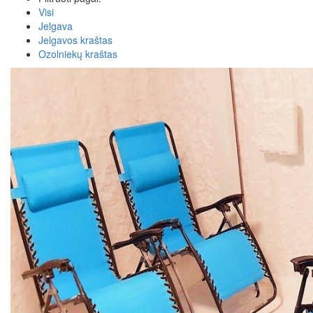
Visi
Jelgava
Jelgavos kraštas
Ozolniekų kraštas