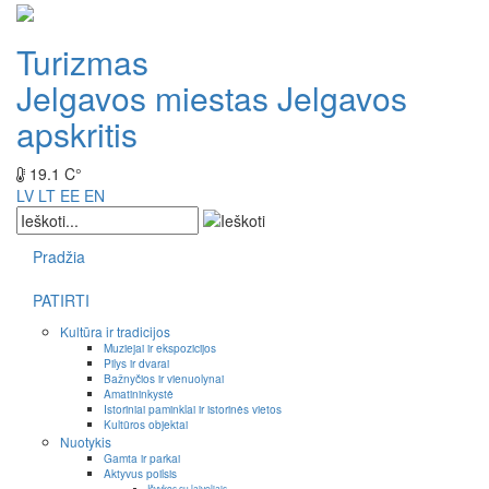
Turizmas
Jelgavos miestas
Jelgavos
apskritis
19.1 C°
LV
LT
EE
EN
Pradžia
PATIRTI
Kultūra ir tradicijos
Muziejai ir ekspozicijos
Pilys ir dvarai
Bažnyčios ir vienuolynai
Amatininkystė
Istoriniai paminklai ir istorinės vietos
Kultūros objektai
Nuotykis
Gamta ir parkai
Aktyvus poilsis
Išvykos su laiveliais