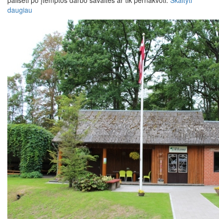
pailsėti po įtemptos darbo savaitės ar tik pernakvoti.
Skaityti
daugiau