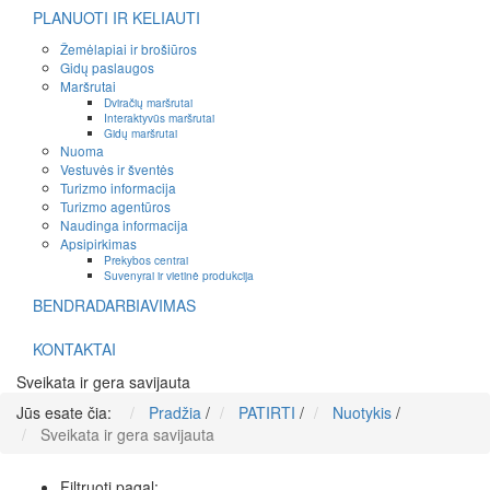
PLANUOTI IR KELIAUTI
Žemėlapiai ir brošiūros
Gidų paslaugos
Maršrutai
Dviračių maršrutai
Interaktyvūs maršrutai
Gidų maršrutai
Nuoma
Vestuvės ir šventės
Turizmo informacija
Turizmo agentūros
Naudinga informacija
Apsipirkimas
Prekybos centrai
Suvenyrai ir vietinė produkcija
BENDRADARBIAVIMAS
KONTAKTAI
Sveikata ir gera savijauta
Jūs esate čia:
Pradžia
/
PATIRTI
/
Nuotykis
/
Sveikata ir gera savijauta
Filtruoti pagal: