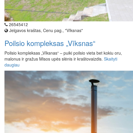
26545412
Jelgavos kraštas, Cenu pag., "Vīksnas"
Poilsio kompleksas „Vīksnas“
Poilsio kompleksas „Vīksnas“ – puiki poilsio vieta bet kokiu oru,
malonus ir gražus Misos upės slėnis ir kraštovaizdis.
Skaityti
daugiau