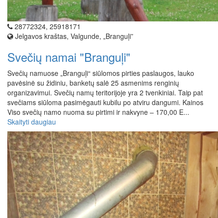
28772324, 25918171
Jelgavos kraštas, Valgunde, „Branguļi”
Svečių namai "Branguļi"
Svečių namuose „Branguļi“ siūlomos pirties paslaugos, lauko
pavėsinė su židiniu, banketų salė 25 asmenims renginių
organizavimui. Svečių namų teritorijoje yra 2 tvenkiniai. Taip pat
svečiams siūloma pasimėgauti kubilu po atviru dangumi. Kainos
Viso svečių namo nuoma su pirtimi ir nakvyne – 170,00 E...
Skaityti daugiau