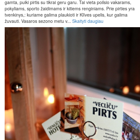
gamta, puiki pirtis su tikrai geru garu. Tai vieta poilsio vakarams,
pokyliams, sporto žaidimams ir kitiems renginiams. Prie pirties yra
tvenkinys,: kuriame galima plaukioti ir Klīves upelis, kur galima
žuvauti. Vasaros sezono metu v...
Skaityti daugiau