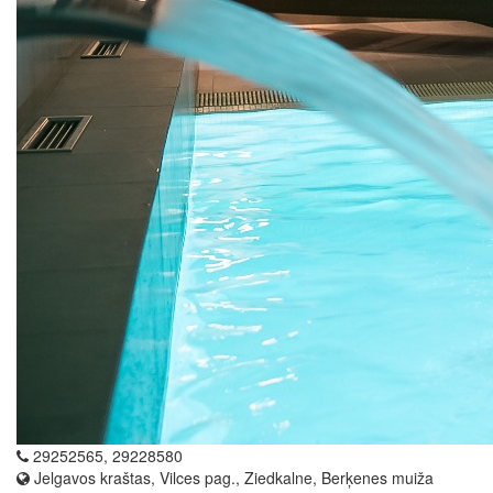
29252565, 29228580
Jelgavos kraštas, Vilces pag., Ziedkalne, Berķenes muiža