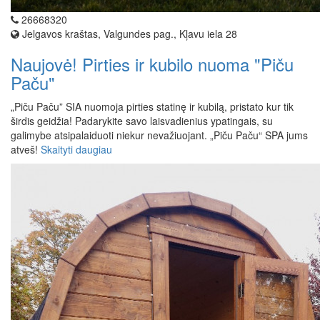
26668320
Jelgavos kraštas, Valgundes pag., Kļavu iela 28
Naujovė! Pirties ir kubilo nuoma "Piču
Paču"
„Piču Paču” SIA nuomoja pirties statinę ir kubilą, pristato kur tik
širdis geidžia! Padarykite savo laisvadienius ypatingais, su
galimybe atsipalaiduoti niekur nevažiuojant. „Piču Paču“ SPA jums
atveš!
Skaityti daugiau