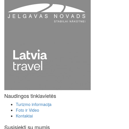
Naudingos tinklavietės
Turizmo informacija
Foto ir Video
Kontaktai
Susisiekti su mumis