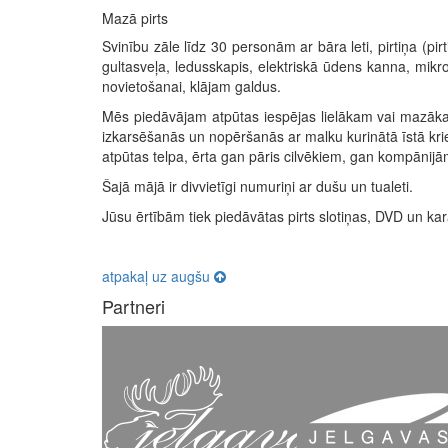
Mazā pirts
Svinību zāle līdz 30 personām ar bāra leti, pirtiņa (pi
gultasveļa, ledusskapis, elektriskā ūdens kanna, mikrov
novietošanai, klājam galdus.
Mēs piedāvājam atpūtas iespējas lielākam vai mazāka
izkarsēšanās un nopēršanās ar malku kurinātā īstā kriev
atpūtas telpa, ērta gan pāris cilvēkiem, gan kompānijā
Šajā mājā ir divvietīgi numuriņi ar dušu un tualeti.
Jūsu ērtībām tiek piedāvātas pirts slotiņas, DVD un ka
atpakaļ uz augšu
Partneri