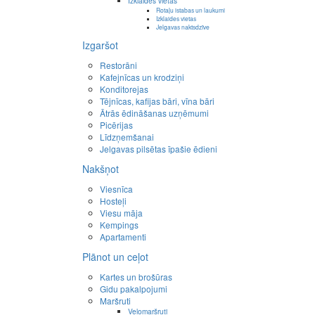
Izklaides vietas
Rotaļu istabas un laukumi
Izklaides vietas
Jelgavas naktsdzīve
Izgaršot
Restorāni
Kafejnīcas un krodziņi
Konditorejas
Tējnīcas, kafijas bāri, vīna bāri
Ātrās ēdināšanas uzņēmumi
Picērijas
Līdzņemšanai
Jelgavas pilsētas īpašie ēdieni
Nakšņot
Viesnīca
Hosteļi
Viesu māja
Kempings
Apartamenti
Plānot un ceļot
Kartes un brošūras
Gidu pakalpojumi
Maršruti
Velomaršruti