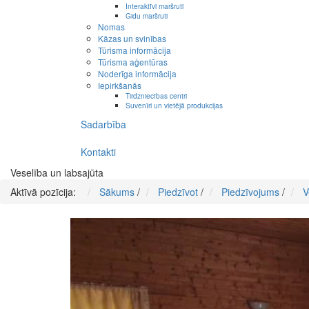
Interaktīvi maršruti
Gidu maršruti
Nomas
Kāzas un svinības
Tūrisma informācija
Tūrisma aģentūras
Noderīga informācija
Iepirkšanās
Tirdzniecības centri
Suvenīri un vietējā produkcijas
Sadarbība
Kontakti
Veselība un labsajūta
Aktīvā pozīcija:
Sākums
/
Piedzīvot
/
Piedzīvojums
/
V