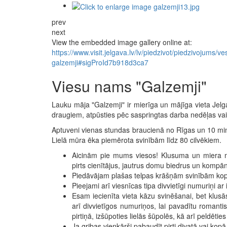
prev
next
View the embedded image gallery online at:
https://www.visit.jelgava.lv/lv/piedzivot/piedzivojums/
galzemji#sigProId7b918d3ca7
Viesu nams "Galzemji"
Lauku māja "Galzemji" ir mierīga un mājīga vieta Jelg
draugiem, atpūsties pēc saspringtas darba nedēļas vai
Aptuveni vienas stundas braucienā no Rīgas un 10 min
Lielā mūra ēka piemērota svinībām līdz 80 cilvēkiem.
Aicinām pie mums viesos! Klusuma un miera me
pirts cienītājus, jautrus domu biedrus un kompāni
Piedāvājam plašas telpas krāšņām svinībām kopā
Pieejami arī viesnīcas tipa divvietīgi numuriņi ar
Esam iecienīta vieta kāzu svinēšanai, bet klus
arī divvietīgos numuriņos, lai pavadītu romanti
pirtiņā, izšūpoties lielās šūpolēs, kā arī peldēties
Ja gribas vienkārši pabaudīt pirti divatā vai kopā