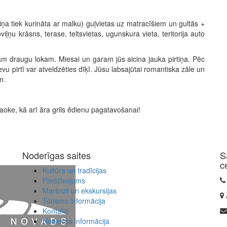
rtiņa tiek kurināta ar malku) guļvietas uz matracīšiem un gultās +
iļņu krāsns, terase, teltsvietas, ugunskura vieta, teritorija auto
m draugu lokam. Miesai un garam jūs aicina jauka pirtiņa. Pēc
u pirtī var atveldzēties dīķī. Jūsu labsajūtai romantiska zāle un
m.
raoke, kā arī āra grils ēdienu pagatavošanai!
Noderīgas saites
S
c
Kultūra un tradīcijas
Piedzīvojums
Maršruti un ekskursijas
Tūrisma informācija
Kontakti
Noderīga informācija