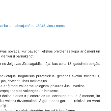
veseliba-un-labsajuta/item/3245-viesu-nams-
avas novadā, kur pavadīt lieliskas brīvdienas kopā ar ģimeni un
 vienkārši pārnakšņot.
 no Jelgavas Jūs sagaidīs māja, kas celta 18. gadsimta beigās.
klētājus, nogurušus pilsētniekus, ģimenes svētku svinētājus,
jas, divvientulības meklētājus.
 ar ģimeni vai darba kolēģiem jebkuros Jūsu svētkos.
 iespēju pasūtīt vakariņas un brokastis.
ās darba dienas ir piemērotas un iecienītas atpūtai ģimenēm, kā
sku vakaru divvientulībā. Atgūt modru garu un relaksēties varat
 dīķī.
 ar ģimeni uz pāris stundām, tas arī ir iespējams.