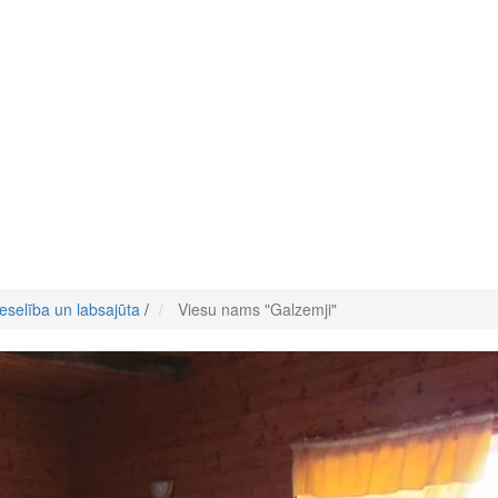
eselība un labsajūta
/
Viesu nams "Galzemji"