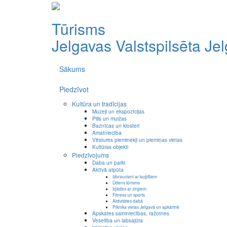
Tūrisms
Jelgavas Valstspilsēta
Je
Sākums
Piedzīvot
Kultūra un tradīcijas
Muzeji un ekspozīcijas
Pilis un muižas
Baznīcas un klosteri
Amatniecība
Vēstures pieminekļi un piemiņas vietas
Kultūras objekti
Piedzīvojums
Daba un parki
Aktīvā atpūta
Izbraucieni ar kuģīšiem
Ūdens tūrisms
Izjādes ar zirgiem
Fitness un sports
Aktivitātes dabā
Piknika vietas Jelgavā un apkārtnē
Apskates saimniecības, ražotnes
Veselība un labsajūta