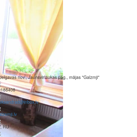
Jelgavas nov., Jaunsvirlaukas pag., mājas "Galzmji"
9188408
eksandrad@inbox.lv
lzemji.lv
V, RU