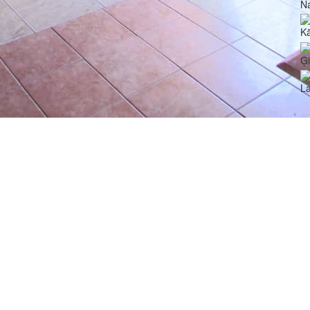
N
Kā
Ģ
La