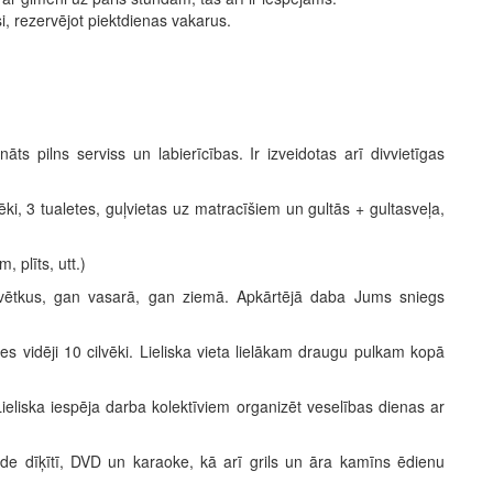
, rezervējot piektdienas vakarus.
āts pilns serviss un labierīcības. Ir izveidotas arī divvietīgas
vēki, 3 tualetes, guļvietas uz matracīšiem un gultās + gultasveļa,
 plīts, utt.)
s svētkus, gan vasarā, gan ziemā. Apkārtējā daba Jums sniegs
utīsies vidēji 10 cilvēki. Lieliska vieta lielākam draugu pulkam kopā
 Lieliska iespēja darba kolektīviem organizēt veselības dienas ar
elde dīķītī, DVD un karaoke, kā arī grils un āra kamīns ēdienu