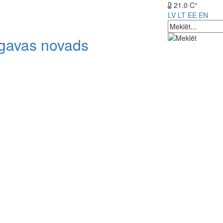
21.0 C°
LV
LT
EE
EN
lgavas novads