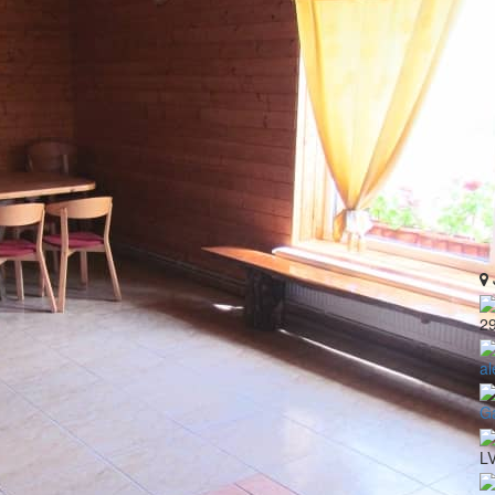
2
al
Ga
L