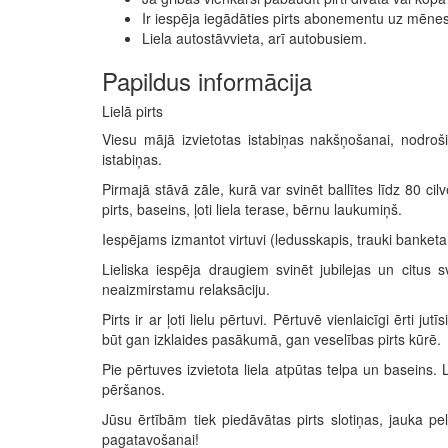
Ir iespēja iegādāties pirts abonementu uz mēnesi
Liela autostāvvieta, arī autobusiem.
Papildus informācija
Lielā pirts
Viesu mājā izvietotas istabiņas nakšņošanai, nodrošin
istabiņas.
Pirmajā stāvā zāle, kurā var svinēt ballītes līdz 80 cil
pirts, baseins, ļoti liela terase, bērnu laukumiņš.
Iespējams izmantot virtuvi (ledusskapis, trauki banketam,
Lieliska iespēja draugiem svinēt jubilejas un citu
neaizmirstamu relaksāciju.
Pirts ir ar ļoti lielu pērtuvi. Pērtuvē vienlaicīgi ērti j
būt gan izklaides pasākumā, gan veselības pirts kūrē.
Pie pērtuves izvietota liela atpūtas telpa un baseins.
pēršanos.
Jūsu ērtībām tiek piedāvātas pirts slotiņas, jauka p
pagatavošanai!