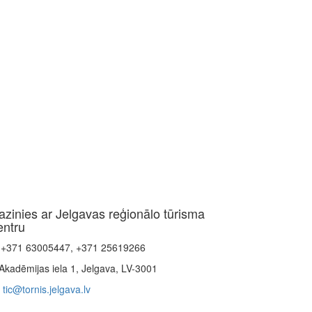
azinies ar Jelgavas reģionālo tūrisma
entru
+371 63005447, +371 25619266
Akadēmijas iela 1, Jelgava, LV-3001
tic@tornis.jelgava.lv