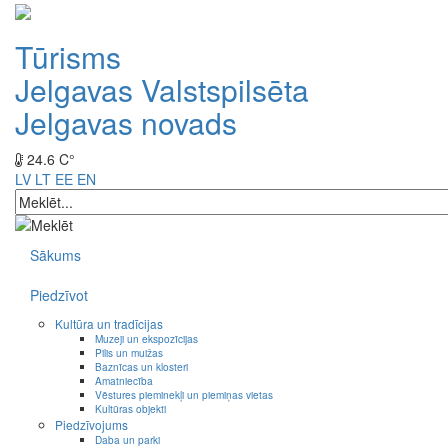
Tūrisms
Jelgavas Valstspilsēta
Jelgavas novads
24.6 C°
LV
LT
EE
EN
Sākums
Piedzīvot
Kultūra un tradīcijas
Muzeji un ekspozīcijas
Pilis un muižas
Baznīcas un klosteri
Amatniecība
Vēstures pieminekļi un piemiņas vietas
Kultūras objekti
Piedzīvojums
Daba un parki