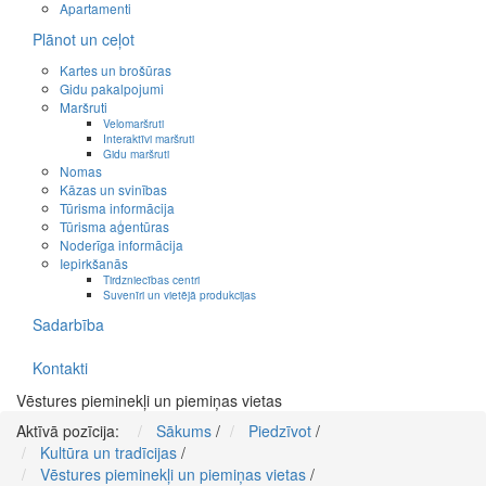
Apartamenti
Plānot un ceļot
Kartes un brošūras
Gidu pakalpojumi
Maršruti
Velomaršruti
Interaktīvi maršruti
Gidu maršruti
Nomas
Kāzas un svinības
Tūrisma informācija
Tūrisma aģentūras
Noderīga informācija
Iepirkšanās
Tirdzniecības centri
Suvenīri un vietējā produkcijas
Sadarbība
Kontakti
Vēstures pieminekļi un piemiņas vietas
Aktīvā pozīcija:
Sākums
/
Piedzīvot
/
Kultūra un tradīcijas
/
Vēstures pieminekļi un piemiņas vietas
/