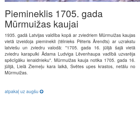
Piemineklis 1705. gada
Mūrmuižas kaujai
1935. gadā Latvijas valdība kopā ar zviedriem Mūrmuižas kaujas
vietā izveidoja pieminekli (tēlnieks Pēteris Ārendts) ar uzrakstu
latviešu un zviedru valodā: "1705. gada 16. jūlijā šajā vietā
zviedru karapulki Ādama Ludviga Lēvenhaupa vadībā uzvarēja
spēcīgāku ienaidnieku". Mūrmuižas kauja notika 1705. gada 16.
jūlijā, Lielā Ziemeļu kara laikā, Svētes upes krastos, netālu no
Mūrmuižas.
atpakaļ uz augšu