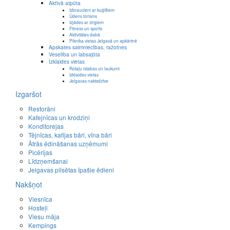
Aktīvā atpūta
Izbraucieni ar kuģīšiem
Ūdens tūrisms
Izjādes ar zirgiem
Fitness un sports
Aktivitātes dabā
Piknika vietas Jelgavā un apkārtnē
Apskates saimniecības, ražotnes
Veselība un labsajūta
Izklaides vietas
Rotaļu istabas un laukumi
Izklaides vietas
Jelgavas naktsdzīve
Izgaršot
Restorāni
Kafejnīcas un krodziņi
Konditorejas
Tējnīcas, kafijas bāri, vīna bāri
Ātrās ēdināšanas uzņēmumi
Picērijas
Līdzņemšanai
Jelgavas pilsētas īpašie ēdieni
Nakšņot
Viesnīca
Hosteļi
Viesu māja
Kempings