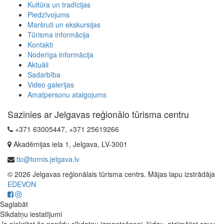
Kultūra un tradīcijas
Piedzīvojums
Maršruti un ekskursijas
Tūrisma informācija
Kontakti
Noderīga informācija
Aktuāli
Sadarbība
Video galerijas
Amatpersonu atalgojums
Sazinies ar Jelgavas reģionālo tūrisma centru
+371 63005447, +371 25619266
Akadēmijas iela 1, Jelgava, LV-3001
tic@tornis.jelgava.lv
© 2026 Jelgavas reģionālais tūrisma centrs. Mājas lapu izstrādāja
EDEVON
Saglabāt
Sīkdatņu iestatījumi