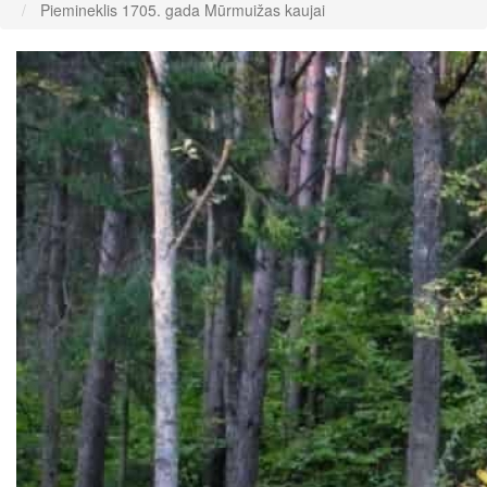
Piemineklis 1705. gada Mūrmuižas kaujai