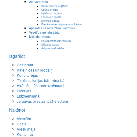
Aktīvā atpūta
Izbraucieni ar kuģīšiem
Ūdens tūrisms
Izjādes ar zirgiem
Fitness un sports
Aktivitātes dabā
Piknika vietas Jelgavā un apkārtnē
Apskates saimniecības, ražotnes
Veselība un labsajūta
Izklaides vietas
Rotaļu istabas un laukumi
Izklaides vietas
Jelgavas naktsdzīve
Izgaršot
Restorāni
Kafejnīcas un krodziņi
Konditorejas
Tējnīcas, kafijas bāri, vīna bāri
Ātrās ēdināšanas uzņēmumi
Picērijas
Līdzņemšanai
Jelgavas pilsētas īpašie ēdieni
Nakšņot
Viesnīca
Hosteļi
Viesu māja
Kempings