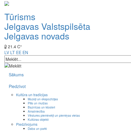
Tūrisms
Jelgavas Valstspilsēta
Jelgavas novads
21.4 C°
LV
LT
EE
EN
Sākums
Piedzīvot
Kultūra un tradīcijas
Muzeji un ekspozīcijas
Pilis un muižas
Baznīcas un klosteri
Amatniecība
Vēstures pieminekļi un piemiņas vietas
Kultūras objekti
Piedzīvojums
Daba un parki