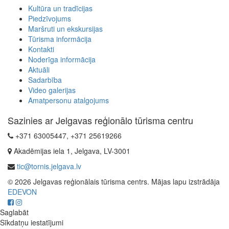
Kultūra un tradīcijas
Piedzīvojums
Maršruti un ekskursijas
Tūrisma informācija
Kontakti
Noderīga informācija
Aktuāli
Sadarbība
Video galerijas
Amatpersonu atalgojums
Sazinies ar Jelgavas reģionālo tūrisma centru
+371 63005447, +371 25619266
Akadēmijas iela 1, Jelgava, LV-3001
tic@tornis.jelgava.lv
© 2026 Jelgavas reģionālais tūrisma centrs. Mājas lapu izstrādāja
EDEVON
Saglabāt
Sīkdatņu iestatījumi