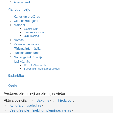
Apartamenti
Plānot un ceļot
Kartes un brošūras
Gidu pakalpojumi
Maršruti
Velomaršruti
Interaktīvi maršruti
Gidu maršruti
Nomas
Kāzas un svinības
Tūrisma informācija
Tūrisma aģentūras
Noderīga informācija
Iepirkšanās
Tirdzniecības centri
Suvenīri un vietējā produkcijas
Sadarbība
Kontakti
Vēstures pieminekļi un piemiņas vietas
Aktīvā pozīcija:
Sākums
/
Piedzīvot
/
Kultūra un tradīcijas
/
Vēstures pieminekļi un piemiņas vietas
/