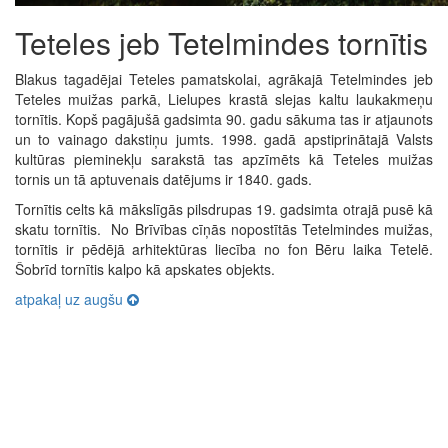
Teteles jeb Tetelmindes tornītis
Blakus tagadējai Teteles pamatskolai, agrākajā Tetelmindes jeb
Teteles muižas parkā, Lielupes krastā slejas kaltu laukakmeņu
tornītis. Kopš pagājušā gadsimta 90. gadu sākuma tas ir atjaunots
un to vainago dakstiņu jumts. 1998. gadā apstiprinātajā Valsts
kultūras pieminekļu sarakstā tas apzīmēts kā Teteles muižas
tornis un tā aptuvenais datējums ir 1840. gads.
Tornītis celts kā mākslīgās pilsdrupas 19. gadsimta otrajā pusē kā
skatu tornītis. No Brīvības cīņās nopostītās Tetelmindes muižas,
tornītis ir pēdējā arhitektūras liecība no fon Bēru laika Tetelē.
Šobrīd tornītis kalpo kā apskates objekts.
atpakaļ uz augšu