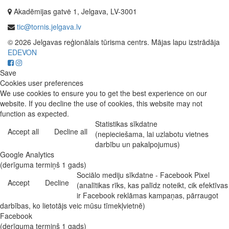
Akadēmijas gatvė 1, Jelgava, LV-3001
tic@tornis.jelgava.lv
© 2026 Jelgavas reģionālais tūrisma centrs. Mājas lapu izstrādāja
EDEVON
Save
Cookies user preferences
We use cookies to ensure you to get the best experience on our
website. If you decline the use of cookies, this website may not
function as expected.
Statistikas sīkdatne
Accept all
Decline all
(nepieciešama, lai uzlabotu vietnes
darbību un pakalpojumus)
Google Analytics
(derīguma termiņš 1 gads)
Sociālo mediju sīkdatne - Facebook Pixel
Accept
Decline
(analītikas rīks, kas palīdz noteikt, cik efektīvas
ir Facebook reklāmas kampaņas, pārraugot
darbības, ko lietotājs veic mūsu tīmekļvietnē)
Facebook
(derīguma termiņš 1 gads)