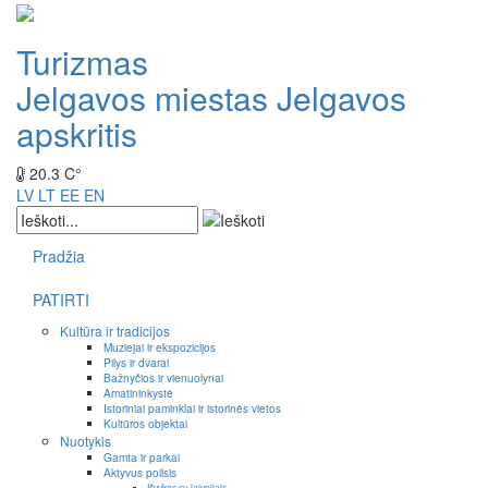
Turizmas
Jelgavos miestas
Jelgavos
apskritis
20.3 C°
LV
LT
EE
EN
Pradžia
PATIRTI
Kultūra ir tradicijos
Muziejai ir ekspozicijos
Pilys ir dvarai
Bažnyčios ir vienuolynai
Amatininkystė
Istoriniai paminklai ir istorinės vietos
Kultūros objektai
Nuotykis
Gamta ir parkai
Aktyvus poilsis
Išvykos su laiveliais