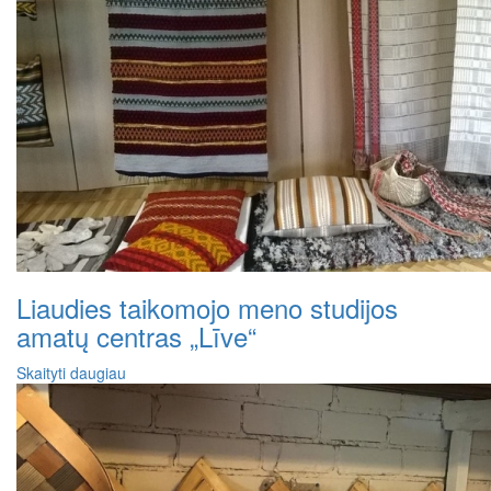
Liaudies taikomojo meno studijos
amatų centras „Līve“
Skaityti daugiau