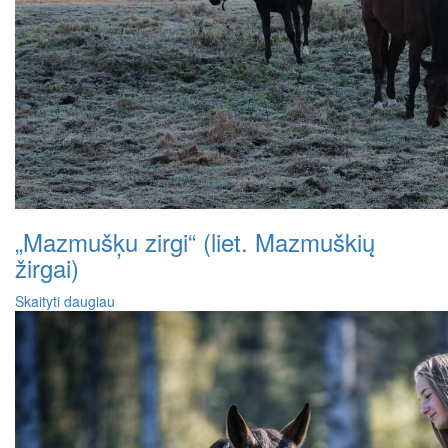
„Mazmušķu zirgi“ (liet. Mazmuškių
žirgai)
Skaityti daugiau