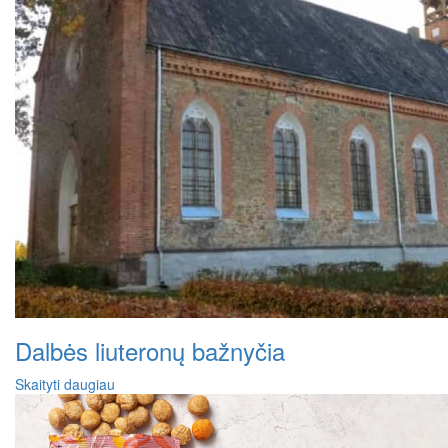
Dalbės liuteronų bažnyčia
Skaityti daugiau