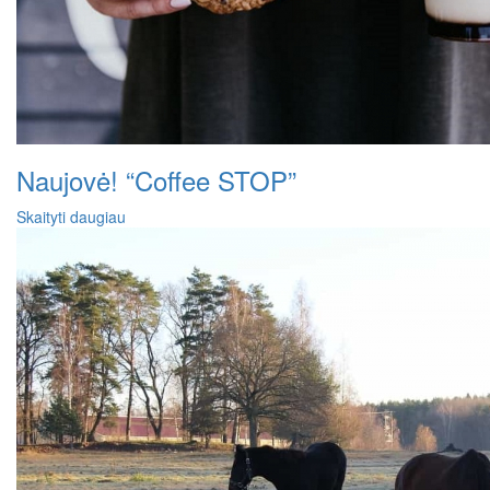
Naujovė! “Coffee STOP”
Skaityti daugiau