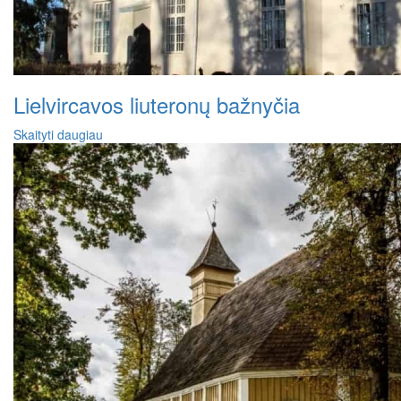
Lielvircavos liuteronų bažnyčia
Skaityti daugiau