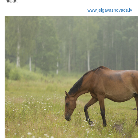
intakai.
www.jelgavasnovads.lv