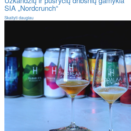
Užkandžių ir pusryčių dribsnių gamykla
SIA „Nordcrunch“
Skaityti daugiau