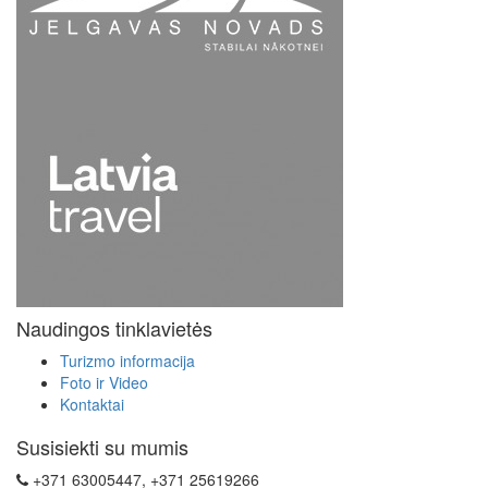
Naudingos tinklavietės
Turizmo informacija
Foto ir Video
Kontaktai
Susisiekti su mumis
+371 63005447, +371 25619266