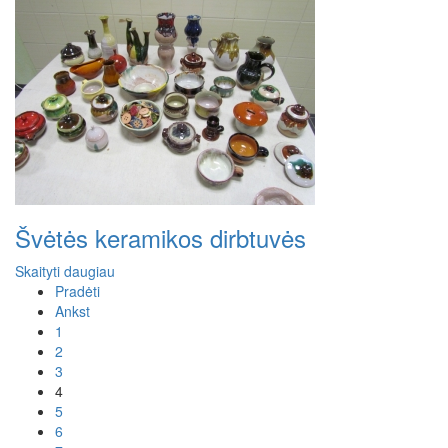
Švėtės keramikos dirbtuvės
Skaityti daugiau
Pradėti
Ankst
1
2
3
4
5
6