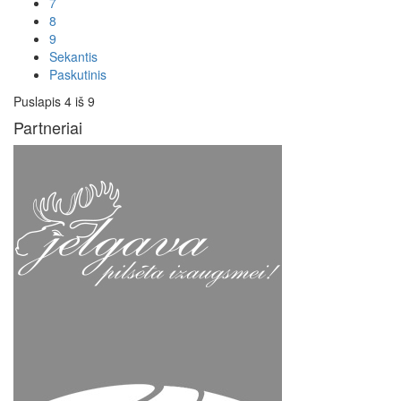
7
8
9
Sekantis
Paskutinis
Puslapis 4 iš 9
Partneriai