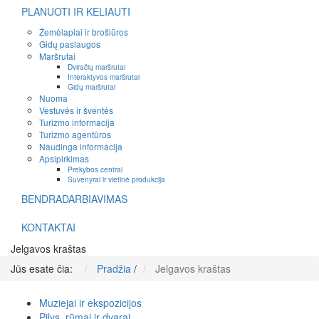
PLANUOTI IR KELIAUTI
Žemėlapiai ir brošiūros
Gidų paslaugos
Maršrutai
Dviračių maršrutai
Interaktyvūs maršrutai
Gidų maršrutai
Nuoma
Vestuvės ir šventės
Turizmo informacija
Turizmo agentūros
Naudinga informacija
Apsipirkimas
Prekybos centrai
Suvenyrai ir vietinė produkcija
BENDRADARBIAVIMAS
KONTAKTAI
Jelgavos kraštas
Jūs esate čia:
Pradžia
/
Jelgavos kraštas
Muziejai ir ekspozicijos
Pilys, rūmai ir dvarai