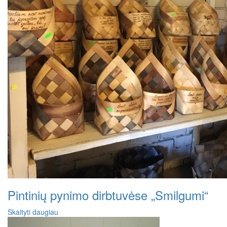
Pintinių pynimo dirbtuvėse „Smilgumi“
Skaityti daugiau