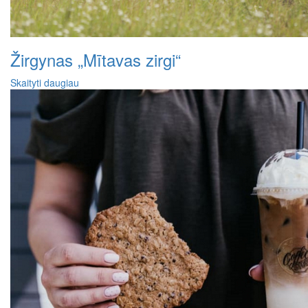
Žirgynas „Mītavas zirgi“
Skaityti daugiau