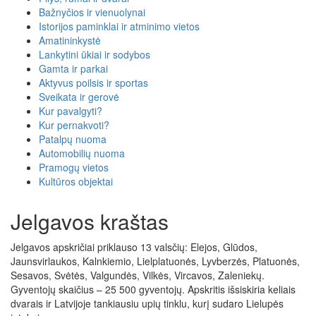
Bažnyčios ir vienuolynai
Istorijos paminklai ir atminimo vietos
Amatininkystė
Lankytini ūkiai ir sodybos
Gamta ir parkai
Aktyvus poilsis ir sportas
Sveikata ir gerovė
Kur pavalgyti?
Kur pernakvoti?
Patalpų nuoma
Automobilių nuoma
Pramogų vietos
Kultūros objektai
Jelgavos kraštas
Jelgavos apskričiai priklauso 13 valsčių: Elejos, Glūdos,
Jaunsvirlaukos, Kalnkiemio, Lielplatuonės, Lyvberzės, Platuonės,
Sesavos, Svėtės, Valgundės, Vilkės, Vircavos, Zaleniekų.
Gyventojų skaičius – 25 500 gyventojų. Apskritis išsiskiria keliais
dvarais ir Latvijoje tankiausiu upių tinklu, kurį sudaro Lielupės