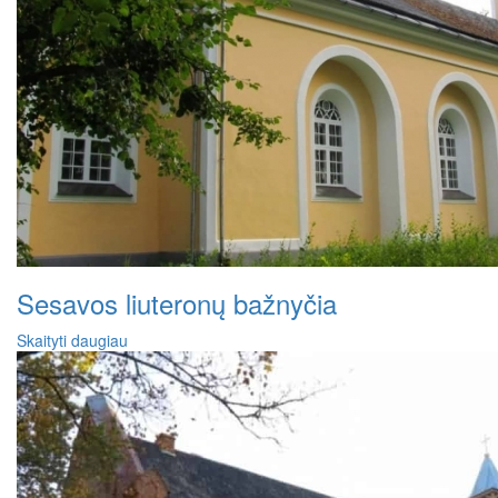
Sesavos liuteronų bažnyčia
Skaityti daugiau