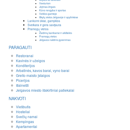
Veeturism
Jojimas žirgais
Kūno rengyba ir sportas
Veiklos gamtoje
Iškylų vietos Jelgavoje ir apylinkėse
Lankomi ūkiai, gamyklos
Sveikata ir gera savijauta
Pramogų vietos
Žaidimų kambariai ir aikštelės
Pramogų vietos
Jelgavos naktinis gyvenimas
PARAGAUTI
Restoranai
Kavinės ir užeigos
Konditerijos
Arbatinės, kavos barai, vyno barai
Greito maisto įstaigos
Picerijos
Išsinešti
Jelgavos miesto išskirtiniai patiekalai
NAKVOTI
Viešbutis
Hosteliai
Svečių namai
Kempingas
Apartamentai