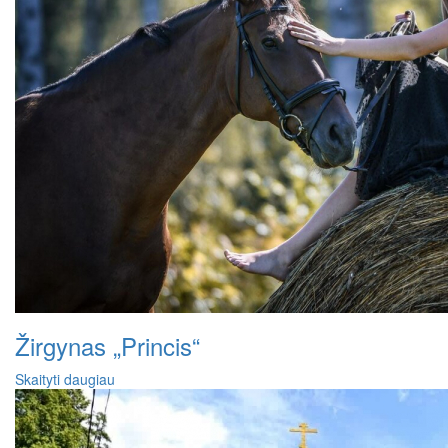
Žirgynas „Princis“
Skaityti daugiau