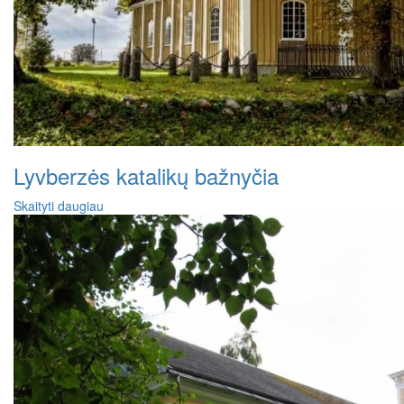
Lyvberzės katalikų bažnyčia
Skaityti daugiau