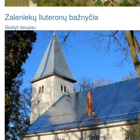
Zaleniekų liuteronų bažnyčia
Skaityti daugiau