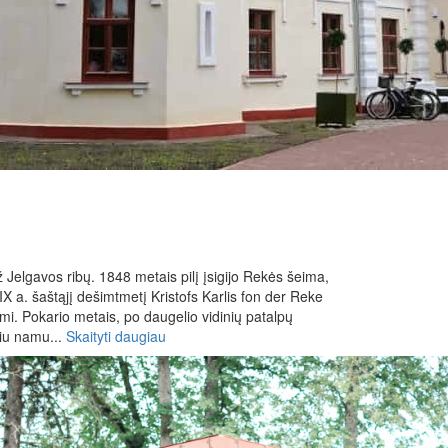
ž Jelgavos ribų. 1848 metais pilį įsigijo Rekės šeima,
 XIX a. šaštąjį dešimtmetį Kristofs Karlis fon der Reke
umi. Pokario metais, po daugelio vidinių patalpų
čiu namu...
Skaityti daugiau