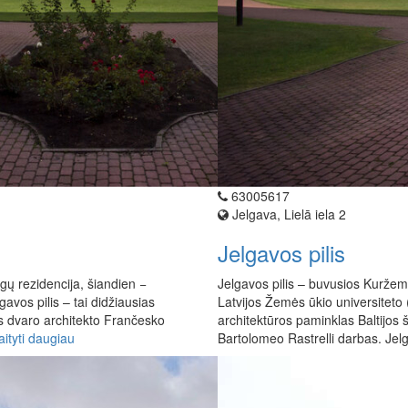
63005617
Jelgava, Lielā iela 2
Jelgavos pilis
gų rezidencija, šiandien −
Jelgavos pilis – buvusios Kuržem
gavos pilis – tai didžiausias
Latvijos Žemės ūkio universiteto (
os dvaro architekto Frančesko
architektūros paminklas Baltijos
aityti daugiau
Bartolomeo Rastrelli darbas. Jelg