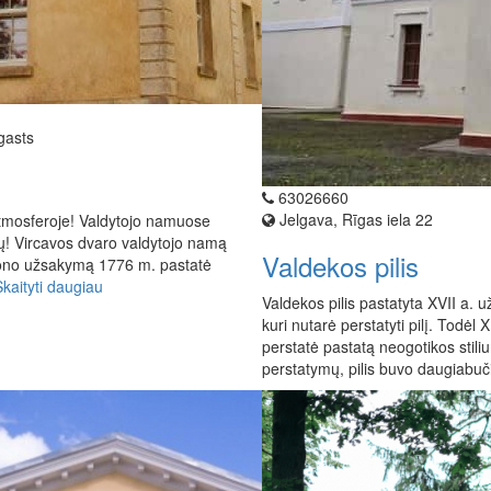
gasts
63026660
Jelgava, Rīgas iela 22
tmosferoje! Valdytojo namuose
jų! Vircavos dvaro valdytojo namą
Valdekos pilis
rono užsakymą 1776 m. pastatė
Skaityti daugiau
Valdekos pilis pastatyta XVII a. u
kuri nutarė perstatyti pilį. Todėl
perstatė pastatą neogotikos stili
perstatymų, pilis buvo daugiabu