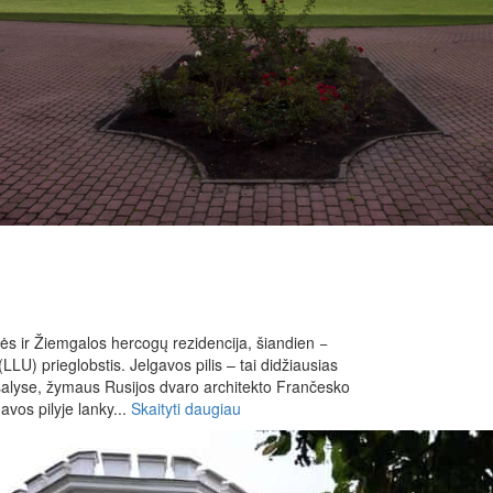
ės ir Žiemgalos hercogų rezidencija, šiandien −
LLU) prieglobstis. Jelgavos pilis – tai didžiausias
 šalyse, žymaus Rusijos dvaro architekto Frančesko
avos pilyje lanky...
Skaityti daugiau