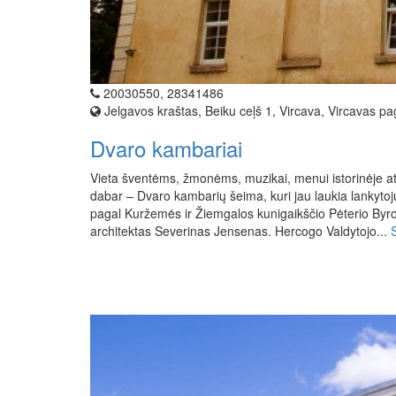
20030550, 28341486
Jelgavos kraštas, Beiku ceļš 1, Vircava, Vircavas pa
Dvaro kambariai
Vieta šventėms, žmonėms, muzikai, menui istorinėje a
dabar – Dvaro kambarių šeima, kuri jau laukia lankyto
pagal Kuržemės ir Žiemgalos kunigaikščio Pėterio By
architektas Severinas Jensenas. Hercogo Valdytojo...