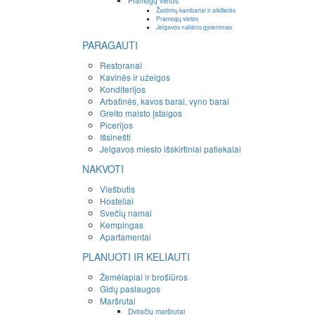
Pramogų vietos
Žaidimų kambariai ir aikštelės
Pramogų vietos
Jelgavos naktinis gyvenimas
PARAGAUTI
Restoranai
Kavinės ir užeigos
Konditerijos
Arbatinės, kavos barai, vyno barai
Greito maisto įstaigos
Picerijos
Išsinešti
Jelgavos miesto išskirtiniai patiekalai
NAKVOTI
Viešbutis
Hosteliai
Svečių namai
Kempingas
Apartamentai
PLANUOTI IR KELIAUTI
Žemėlapiai ir brošiūros
Gidų paslaugos
Maršrutai
Dviračių maršrutai