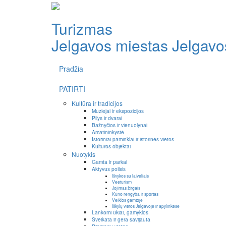
Turizmas
Jelgavos miestas
Jelgavos
Pradžia
PATIRTI
Kultūra ir tradicijos
Muziejai ir ekspozicijos
Pilys ir dvarai
Bažnyčios ir vienuolynai
Amatininkystė
Istoriniai paminklai ir istorinės vietos
Kultūros objektai
Nuotykis
Gamta ir parkai
Aktyvus poilsis
Išvykos su laiveliais
Veeturism
Jojimas žirgais
Kūno rengyba ir sportas
Veiklos gamtoje
Iškylų vietos Jelgavoje ir apylinkėse
Lankomi ūkiai, gamyklos
Sveikata ir gera savijauta