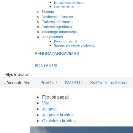
Interaktyvūs maršrutai
Gidų maršrutai
Nuoma
Vestuvės ir šventės
Turizmo informacija
Turizmo agentūros
Naudinga informacija
Apsipirkimas
Prekybos centrai
Suvenyrai ir vietinė produkcija
BENDRADARBIAVIMAS
KONTAKTAI
Pilys ir dvarai
Jūs esate čia:
Pradžia
/
PATIRTI
/
Kultūra ir tradicijos
/
Filtruoti pagal:
Visi
Jelgava
Jelgavos kraštas
Ozolniekų kraštas