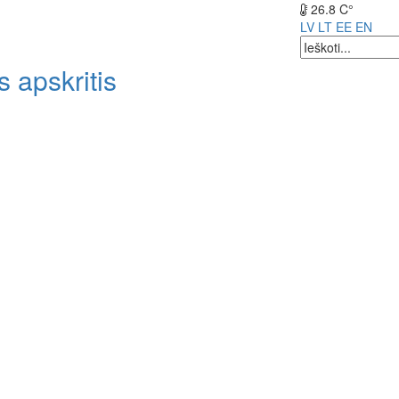
26.8 C°
LV
LT
EE
EN
 apskritis