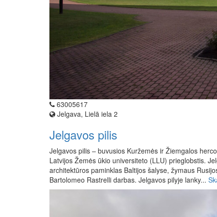
63005617
Jelgava, Lielā iela 2
Jelgavos pilis
Jelgavos pilis – buvusios Kuržemės ir Žiemgalos herco
Latvijos Žemės ūkio universiteto (LLU) prieglobstis. Jel
architektūros paminklas Baltijos šalyse, žymaus Rusij
Bartolomeo Rastrelli darbas. Jelgavos pilyje lanky...
Sk