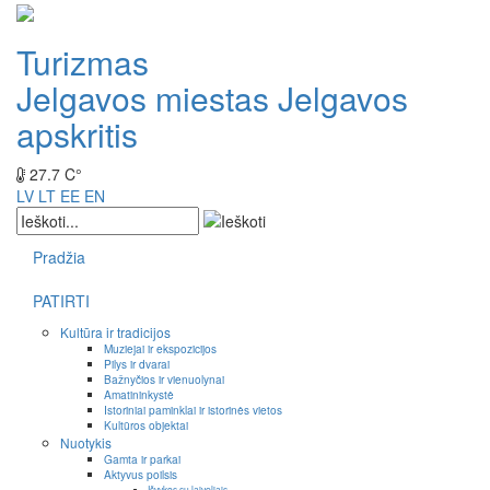
Turizmas
Jelgavos miestas
Jelgavos
apskritis
27.7 C°
LV
LT
EE
EN
Pradžia
PATIRTI
Kultūra ir tradicijos
Muziejai ir ekspozicijos
Pilys ir dvarai
Bažnyčios ir vienuolynai
Amatininkystė
Istoriniai paminklai ir istorinės vietos
Kultūros objektai
Nuotykis
Gamta ir parkai
Aktyvus poilsis
Išvykos su laiveliais