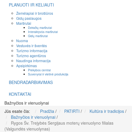
PLANUOTI IR KELIAUTI
Žemėlapiai ir brošiūros
Gidų paslaugos
Maršrutai
Dviračių maršrutai
Interaktyvūs maršrutai
Gidų maršrutai
Nuoma
Vestuvės ir šventės
Turizmo informacija
Turizmo agentūros
Naudinga informacija
Apsipirkimas
Prekybos centrai
Suvenyrai ir vietinė produkcija
BENDRADARBIAVIMAS
KONTAKTAI
Bažnyčios ir vienuolynai
Jūs esate čia:
Pradžia
/
PATIRTI
/
Kultūra ir tradicijos
/
Bažnyčios ir vienuolynai
/
Rygos Šv. Trejybės Sergijaus moterų vienuolyno filialas
(Valgundės vienuolynas)