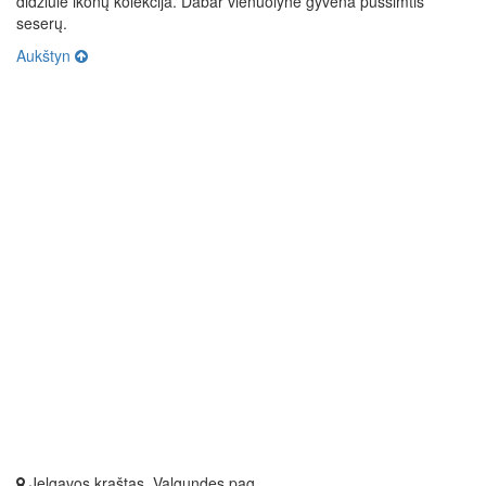
didžiulė ikonų kolekcija. Dabar vienuolyne gyvena pusšimtis
seserų.
Aukštyn
Jelgavos kraštas, Valgundes pag.