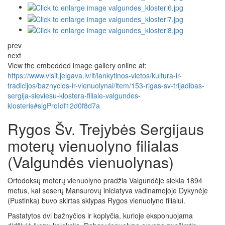
prev
next
View the embedded image gallery online at:
https://www.visit.jelgava.lv/lt/lankytinos-vietos/kultura-ir-
tradicijos/baznycios-ir-vienuolynai/item/153-rigas-sv-trijadibas-
sergija-sieviesu-klostera-filiale-valgundes-
klosteris#sigProIdf12d0f8d7a
Rygos Šv. Trejybės Sergijaus
moterų vienuolyno filialas
(Valgundės vienuolynas)
Ortodoksų moterų vienuolyno pradžia Valgundėje siekia 1894
metus, kai seserų Mansurovų iniciatyva vadinamojoje Dykynėje
(Pustinka) buvo skirtas sklypas Rygos vienuolyno filialui.
Pastatytos dvi bažnyčios ir koplyčia, kurioje eksponuojama