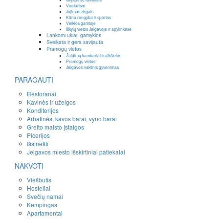
Veeturism
Jojimas žirgais
Kūno rengyba ir sportas
Veiklos gamtoje
Iškylų vietos Jelgavoje ir apylinkėse
Lankomi ūkiai, gamyklos
Sveikata ir gera savijauta
Pramogų vietos
Žaidimų kambariai ir aikštelės
Pramogų vietos
Jelgavos naktinis gyvenimas
PARAGAUTI
Restoranai
Kavinės ir užeigos
Konditerijos
Arbatinės, kavos barai, vyno barai
Greito maisto įstaigos
Picerijos
Išsinešti
Jelgavos miesto išskirtiniai patiekalai
NAKVOTI
Viešbutis
Hosteliai
Svečių namai
Kempingas
Apartamentai