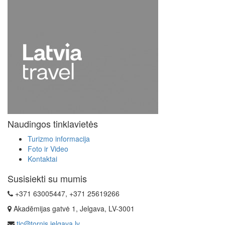
Naudingos tinklavietės
Turizmo informacija
Foto ir Video
Kontaktai
Susisiekti su mumis
+371 63005447, +371 25619266
Akadēmijas gatvė 1, Jelgava, LV-3001
tic@tornis.jelgava.lv