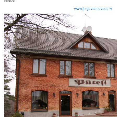
intakai.
www.jelgavasnovads.lv