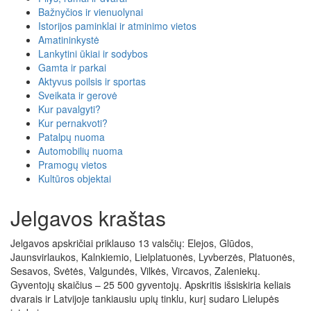
Bažnyčios ir vienuolynai
Istorijos paminklai ir atminimo vietos
Amatininkystė
Lankytini ūkiai ir sodybos
Gamta ir parkai
Aktyvus poilsis ir sportas
Sveikata ir gerovė
Kur pavalgyti?
Kur pernakvoti?
Patalpų nuoma
Automobilių nuoma
Pramogų vietos
Kultūros objektai
Jelgavos kraštas
Jelgavos apskričiai priklauso 13 valsčių: Elejos, Glūdos,
Jaunsvirlaukos, Kalnkiemio, Lielplatuonės, Lyvberzės, Platuonės,
Sesavos, Svėtės, Valgundės, Vilkės, Vircavos, Zaleniekų.
Gyventojų skaičius – 25 500 gyventojų. Apskritis išsiskiria keliais
dvarais ir Latvijoje tankiausiu upių tinklu, kurį sudaro Lielupės