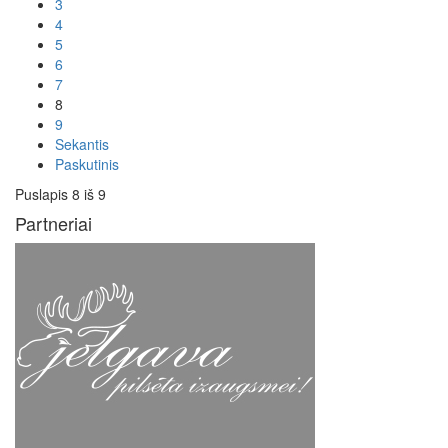
3
4
5
6
7
8
9
Sekantis
Paskutinis
Puslapis 8 iš 9
Partneriai