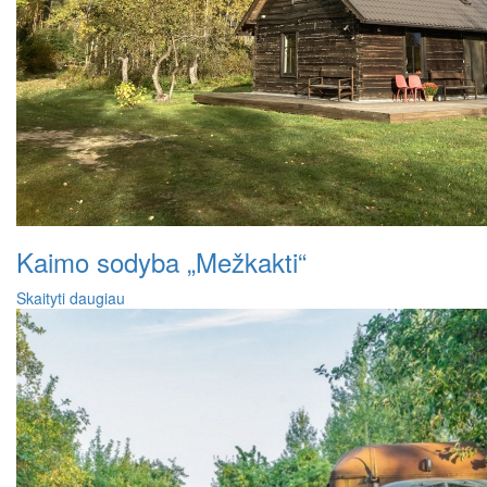
Kaimo sodyba „Mežkakti“
Skaityti daugiau