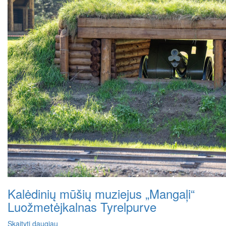
Kalėdinių mūšių muziejus „Mangaļi“
Luožmetėjkalnas Tyrelpurve
Skaityti daugiau