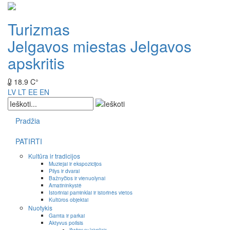
Turizmas
Jelgavos miestas
Jelgavos
apskritis
18.9 C°
LV
LT
EE
EN
Pradžia
PATIRTI
Kultūra ir tradicijos
Muziejai ir ekspozicijos
Pilys ir dvarai
Bažnyčios ir vienuolynai
Amatininkystė
Istoriniai paminklai ir istorinės vietos
Kultūros objektai
Nuotykis
Gamta ir parkai
Aktyvus poilsis
Išvykos su laiveliais