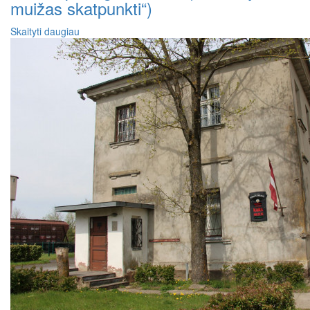
muižas skatpunkti“)
Skaityti daugiau