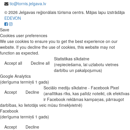
tic@tornis.jelgava.lv
© 2026 Jelgavas reģionālais tūrisma centrs. Mājas lapu izstrādāja
EDEVON
Save
Cookies user preferences
We use cookies to ensure you to get the best experience on our
website. If you decline the use of cookies, this website may not
function as expected.
Statistikas sīkdatne
Accept all
Decline all
(nepieciešama, lai uzlabotu vietnes
darbību un pakalpojumus)
Google Analytics
(derīguma termiņš 1 gads)
Sociālo mediju sīkdatne - Facebook Pixel
Accept
Decline
(analītikas rīks, kas palīdz noteikt, cik efektīvas
ir Facebook reklāmas kampaņas, pārraugot
darbības, ko lietotājs veic mūsu tīmekļvietnē)
Facebook
(derīguma termiņš 1 gads)
Accept
Decline