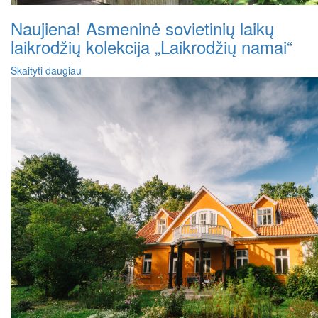
Naujiena! Asmeninė sovietinių laikų
laikrodžių kolekcija „Laikrodžių namai“
Skaityti daugiau