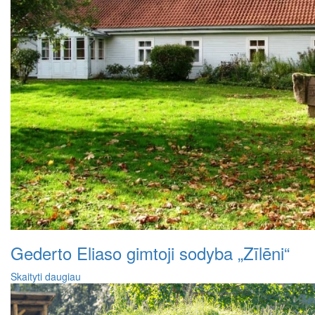
Gederto Eliaso gimtoji sodyba „Zīlēni“
Skaityti daugiau