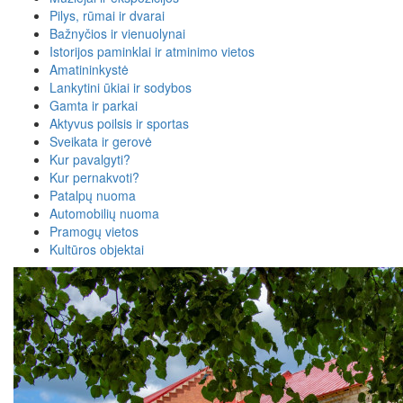
Pilys, rūmai ir dvarai
Bažnyčios ir vienuolynai
Istorijos paminklai ir atminimo vietos
Amatininkystė
Lankytini ūkiai ir sodybos
Gamta ir parkai
Aktyvus poilsis ir sportas
Sveikata ir gerovė
Kur pavalgyti?
Kur pernakvoti?
Patalpų nuoma
Automobilių nuoma
Pramogų vietos
Kultūros objektai