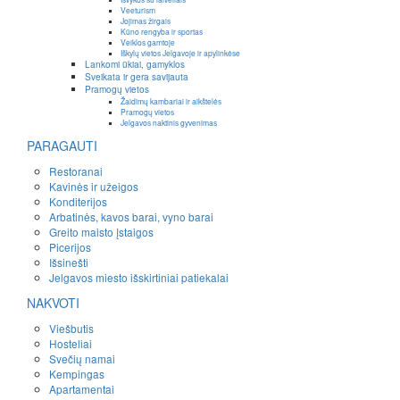
Veeturism
Jojimas žirgais
Kūno rengyba ir sportas
Veiklos gamtoje
Iškylų vietos Jelgavoje ir apylinkėse
Lankomi ūkiai, gamyklos
Sveikata ir gera savijauta
Pramogų vietos
Žaidimų kambariai ir aikštelės
Pramogų vietos
Jelgavos naktinis gyvenimas
PARAGAUTI
Restoranai
Kavinės ir užeigos
Konditerijos
Arbatinės, kavos barai, vyno barai
Greito maisto įstaigos
Picerijos
Išsinešti
Jelgavos miesto išskirtiniai patiekalai
NAKVOTI
Viešbutis
Hosteliai
Svečių namai
Kempingas
Apartamentai