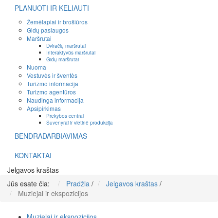
PLANUOTI IR KELIAUTI
Žemėlapiai ir brošiūros
Gidų paslaugos
Maršrutai
Dviračių maršrutai
Interaktyvūs maršrutai
Gidų maršrutai
Nuoma
Vestuvės ir šventės
Turizmo informacija
Turizmo agentūros
Naudinga informacija
Apsipirkimas
Prekybos centrai
Suvenyrai ir vietinė produkcija
BENDRADARBIAVIMAS
KONTAKTAI
Jelgavos kraštas
Jūs esate čia:
Pradžia
/
Jelgavos kraštas
/
Muziejai ir ekspozicijos
Muziejai ir ekspozicijos