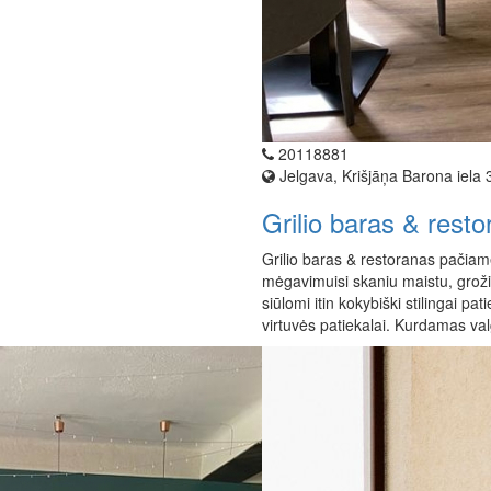
20118881
Jelgava, Krišjāņa Barona iela 
Grilio baras & rest
Grilio baras & restoranas pačiame
mėgavimuisi skaniu maistu, groži
siūlomi itin kokybiški stilingai pa
virtuvės patiekalai. Kurdamas val