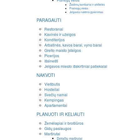
Pramogų vietos
Žaidimų kambariai ir aikštelės
Pramogų vietos
Jelgavos naktinis gyvenimas
PARAGAUTI
Restoranai
Kavinės ir užeigos
Konditerijos
Arbatinės, kavos barai, vyno barai
Greito maisto įstaigos
Picerijos
Išsinešti
Jelgavos miesto išskirtiniai patiekalai
NAKVOTI
Viešbutis
Hosteliai
Svečių namai
Kempingas
Apartamentai
PLANUOTI IR KELIAUTI
Žemėlapiai ir brošiūros
Gidų paslaugos
Maršrutai
Dviračių maršrutai