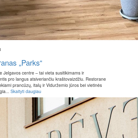
3
oranas „Parks“
 Jelgavos centre – tai vieta susitikimams ir
ntis pro langus atsiveriančiu kraštovaizdžiu. Restorane
tiekiami prancūzų, italų ir Viduržemio jūros bei vietinės
gia...
Skaityti daugiau