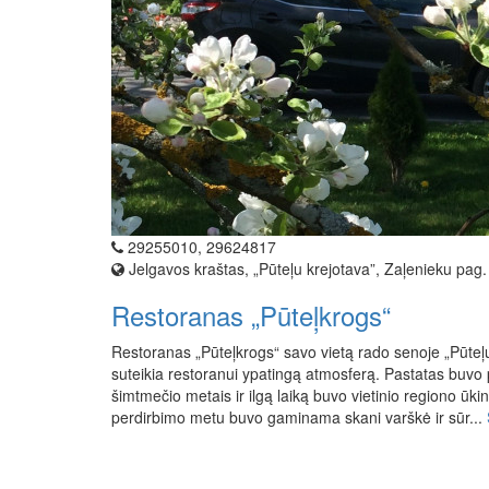
29255010, 29624817
Jelgavos kraštas, „Pūteļu krejotava”, Zaļenieku pag.
Restoranas „Pūteļkrogs“
Restoranas „Pūteļkrogs“ savo vietą rado senoje „Pūteļu
suteikia restoranui ypatingą atmosferą. Pastatas buvo 
šimtmečio metais ir ilgą laiką buvo vietinio regiono ūki
perdirbimo metu buvo gaminama skani varškė ir sūr...