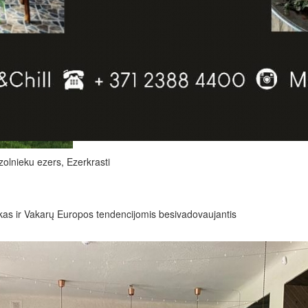
zolnieku ezers, Ezerkrasti
škas ir Vakarų Europos tendencijomis besivadovaujantis