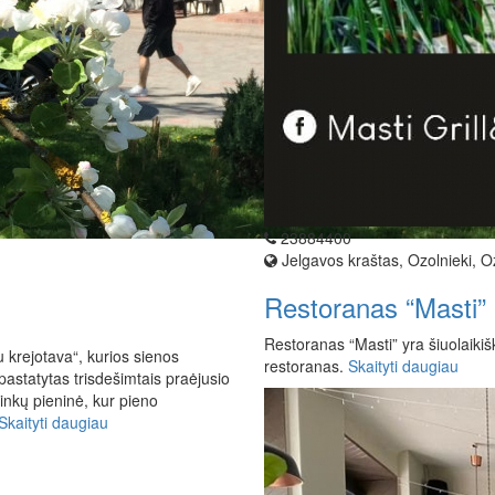
23884400
Jelgavos kraštas, Ozolnieki, O
Restoranas “Masti”
Restoranas “Masti” yra šiuolaiki
 krejotava“, kurios sienos
restoranas.
Skaityti daugiau
pastatytas trisdešimtais praėjusio
ninkų pieninė, kur pieno
Skaityti daugiau