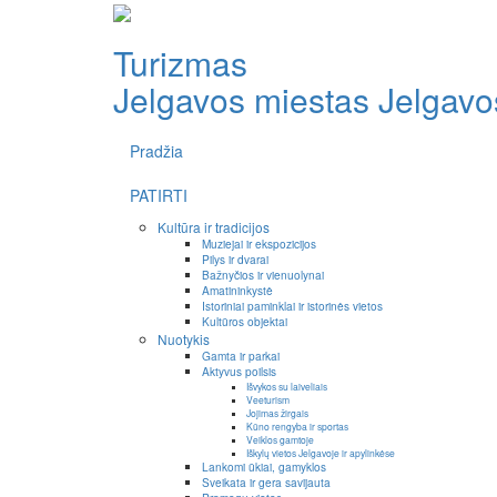
Turizmas
Jelgavos miestas
Jelgavos
Pradžia
PATIRTI
Kultūra ir tradicijos
Muziejai ir ekspozicijos
Pilys ir dvarai
Bažnyčios ir vienuolynai
Amatininkystė
Istoriniai paminklai ir istorinės vietos
Kultūros objektai
Nuotykis
Gamta ir parkai
Aktyvus poilsis
Išvykos su laiveliais
Veeturism
Jojimas žirgais
Kūno rengyba ir sportas
Veiklos gamtoje
Iškylų vietos Jelgavoje ir apylinkėse
Lankomi ūkiai, gamyklos
Sveikata ir gera savijauta