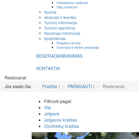
Interaktyvūs maršrutai
Gidų maršrutai
Nuoma
Vestuvės ir šventės
Turizmo informacija
Turizmo agentūros
Naudinga informacija
Apsipirkimas
Prekybos centrai
Suvenyrai ir vietinė produkcija
BENDRADARBIAVIMAS
KONTAKTAI
Restoranai
Jūs esate čia:
Pradžia
/
PARAGAUTI
/
Restoranai
Filtruoti pagal:
Visi
Jelgava
Jelgavos kraštas
Ozolniekų kraštas