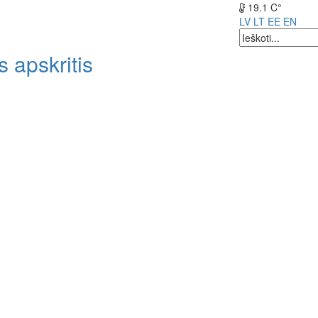
19.1 C°
LV
LT
EE
EN
 apskritis