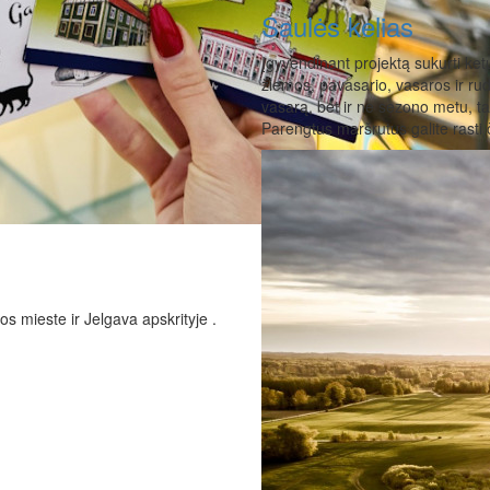
Saulės kelias
Įgyvendinant projektą sukurti ketu
žiemos, pavasario, vasaros ir rud
vasarą, bet ir ne sezono metu, ta
Parengtus maršrutus galite rasti č
os mieste ir Jelgava apskrityje .