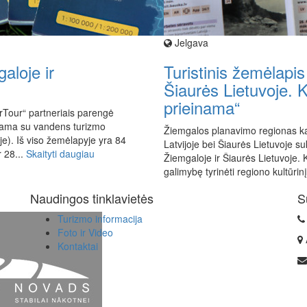
Jelgava
aloje ir
Turistinis žemėlapis 
Šiaurės Lietuvoje. K
prieinama“
rTour“ partneriais parengė
inama su vandens turizmo
Žiemgalos planavimo regionas kart
je). Iš viso žemėlapyje yra 84
Latvijoje bei Šiaurės Lietuvoje su
 28...
Skaityti daugiau
Žiemgaloje ir Šiaurės Lietuvoje. K
galimybę tyrinėti regiono kultūrinį 
Naudingos tinklavietės
S
Turizmo informacija
Foto ir Video
Kontaktai