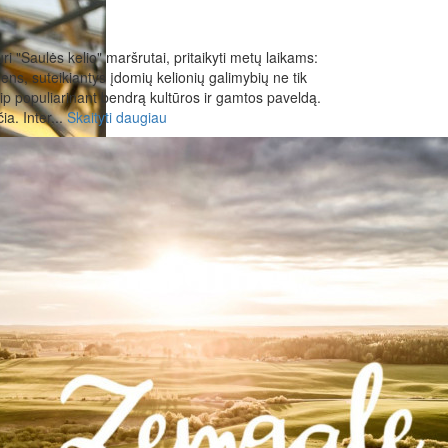
ri "Saulės kelio" maršrutai, pritaikyti metų laikams:
ens, suteikiantys įdomių kelionių galimybių ne tik
ip populiarinant bendrą kultūros ir gamtos paveldą.
ia. Inter...
Skaityti daugiau