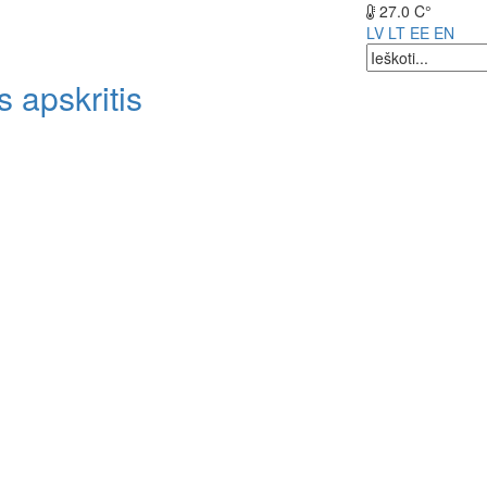
27.0 C°
LV
LT
EE
EN
 apskritis