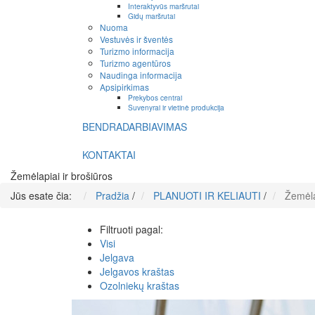
Interaktyvūs maršrutai
Gidų maršrutai
Nuoma
Vestuvės ir šventės
Turizmo informacija
Turizmo agentūros
Naudinga informacija
Apsipirkimas
Prekybos centrai
Suvenyrai ir vietinė produkcija
BENDRADARBIAVIMAS
KONTAKTAI
Žemėlapiai ir brošiūros
Jūs esate čia:
Pradžia
/
PLANUOTI IR KELIAUTI
/
Žemėla
Filtruoti pagal:
Visi
Jelgava
Jelgavos kraštas
Ozolniekų kraštas