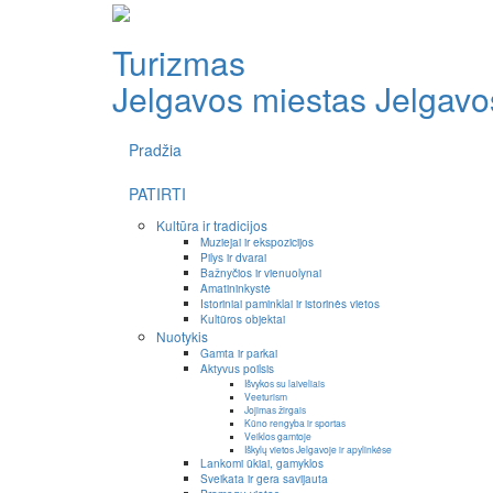
Turizmas
Jelgavos miestas
Jelgavos
Pradžia
PATIRTI
Kultūra ir tradicijos
Muziejai ir ekspozicijos
Pilys ir dvarai
Bažnyčios ir vienuolynai
Amatininkystė
Istoriniai paminklai ir istorinės vietos
Kultūros objektai
Nuotykis
Gamta ir parkai
Aktyvus poilsis
Išvykos su laiveliais
Veeturism
Jojimas žirgais
Kūno rengyba ir sportas
Veiklos gamtoje
Iškylų vietos Jelgavoje ir apylinkėse
Lankomi ūkiai, gamyklos
Sveikata ir gera savijauta