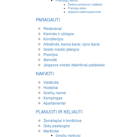
Pramogų vietos
Žaidimų kambariai ir aikštelės
Pramogų vietos
Jelgavos naktinis gyvenimas
PARAGAUTI
Restoranai
Kavinės ir užeigos
Konditerijos
Arbatinės, kavos barai, vyno barai
Greito maisto įstaigos
Picerijos
Išsinešti
Jelgavos miesto išskirtiniai patiekalai
NAKVOTI
Viešbutis
Hosteliai
Svečių namai
Kempingas
Apartamentai
PLANUOTI IR KELIAUTI
Žemėlapiai ir brošiūros
Gidų paslaugos
Maršrutai
Dviračių maršrutai