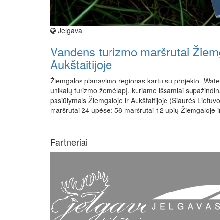
Jelgava
Vandens turizmo maršrutai Žiemg
Aukštaitijoje
Žiemgalos planavimo regionas kartu su projekto „Wate
unikalų turizmo žemėlapį, kuriame išsamiai supažind
pasiūlymais Žiemgaloje ir Aukštaitijoje (Šiaurės Lietuvo
maršrutai 24 upėse: 56 maršrutai 12 upių Žiemgaloje ir
Partneriai