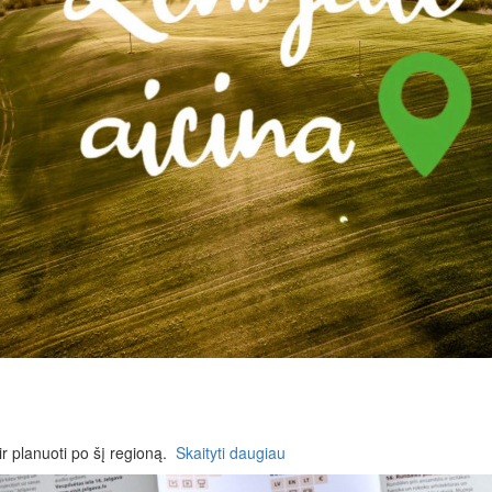
ir planuoti po šį regioną.
Skaityti daugiau