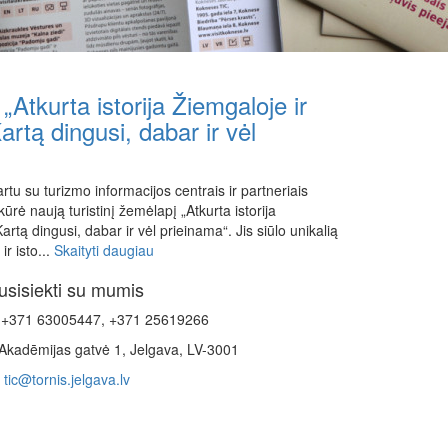
„Atkurta istorija Žiemgaloje ir
artą dingusi, dabar ir vėl
u su turizmo informacijos centrais ir partneriais
kūrė naują turistinį žemėlapį „Atkurta istorija
artą dingusi, dabar ir vėl prieinama“. Jis siūlo unikalią
ir isto...
Skaityti daugiau
usisiekti su mumis
+371 63005447, +371 25619266
Akadēmijas gatvė 1, Jelgava, LV-3001
tic@tornis.jelgava.lv