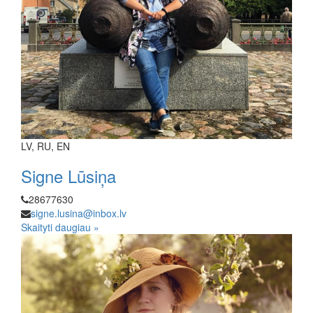
LV, RU, EN
Signe Lūsiņa
28677630
signe.lusina@inbox.lv
Skaityti daugiau »