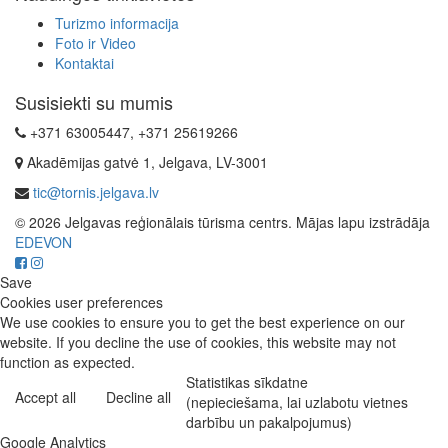
Turizmo informacija
Foto ir Video
Kontaktai
Susisiekti su mumis
+371 63005447, +371 25619266
Akadēmijas gatvė 1, Jelgava, LV-3001
tic@tornis.jelgava.lv
© 2026 Jelgavas reģionālais tūrisma centrs. Mājas lapu izstrādāja
EDEVON
Save
Cookies user preferences
We use cookies to ensure you to get the best experience on our
website. If you decline the use of cookies, this website may not
function as expected.
Statistikas sīkdatne
Accept all
Decline all
(nepieciešama, lai uzlabotu vietnes
darbību un pakalpojumus)
Google Analytics