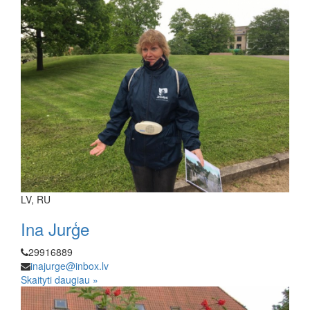
LV, RU
Ina Jurģe
29916889
inajurge@inbox.lv
Skaityti daugiau »