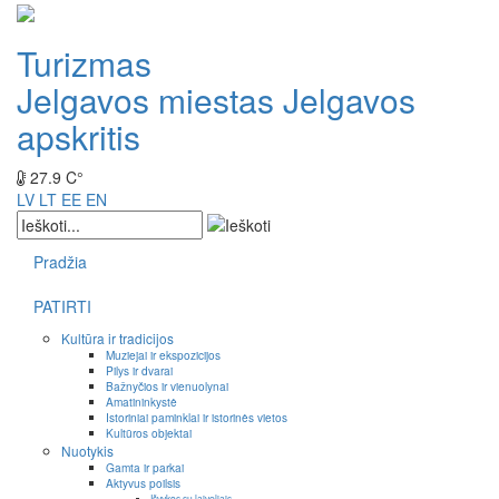
Turizmas
Jelgavos miestas
Jelgavos
apskritis
27.9 C°
LV
LT
EE
EN
Pradžia
PATIRTI
Kultūra ir tradicijos
Muziejai ir ekspozicijos
Pilys ir dvarai
Bažnyčios ir vienuolynai
Amatininkystė
Istoriniai paminklai ir istorinės vietos
Kultūros objektai
Nuotykis
Gamta ir parkai
Aktyvus poilsis
Išvykos su laiveliais