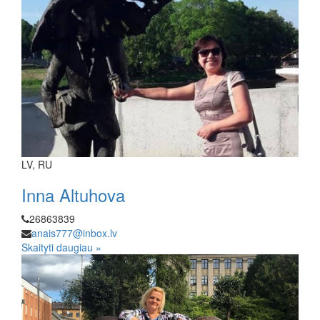
LV, RU
Inna Altuhova
26863839
anais777@inbox.lv
Skaityti daugiau »