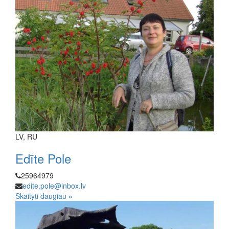
LV, RU
Edīte Pole
25964979
edite.pole@inbox.lv
Skaityti daugiau »