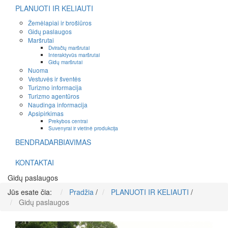
PLANUOTI IR KELIAUTI
Žemėlapiai ir brošiūros
Gidų paslaugos
Maršrutai
Dviračių maršrutai
Interaktyvūs maršrutai
Gidų maršrutai
Nuoma
Vestuvės ir šventės
Turizmo informacija
Turizmo agentūros
Naudinga informacija
Apsipirkimas
Prekybos centrai
Suvenyrai ir vietinė produkcija
BENDRADARBIAVIMAS
KONTAKTAI
Gidų paslaugos
Jūs esate čia:
Pradžia
/
PLANUOTI IR KELIAUTI
/
Gidų paslaugos