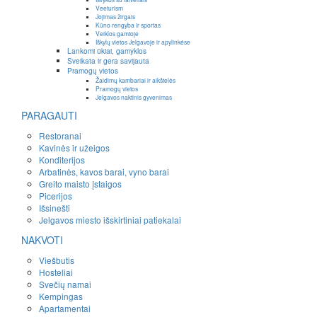
Veeturism
Jojimas žirgais
Kūno rengyba ir sportas
Veiklos gamtoje
Iškylų vietos Jelgavoje ir apylinkėse
Lankomi ūkiai, gamyklos
Sveikata ir gera savijauta
Pramogų vietos
Žaidimų kambariai ir aikštelės
Pramogų vietos
Jelgavos naktinis gyvenimas
PARAGAUTI
Restoranai
Kavinės ir užeigos
Konditerijos
Arbatinės, kavos barai, vyno barai
Greito maisto įstaigos
Picerijos
Išsinešti
Jelgavos miesto išskirtiniai patiekalai
NAKVOTI
Viešbutis
Hosteliai
Svečių namai
Kempingas
Apartamentai