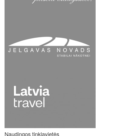
Naudingos tinklavietės