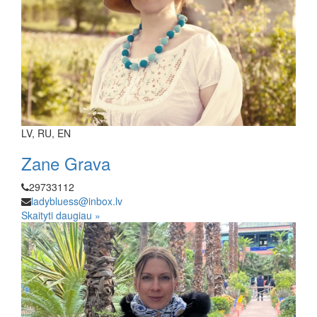
LV, RU, EN
Zane Grava
29733112
ladybluess@inbox.lv
Skaityti daugiau »