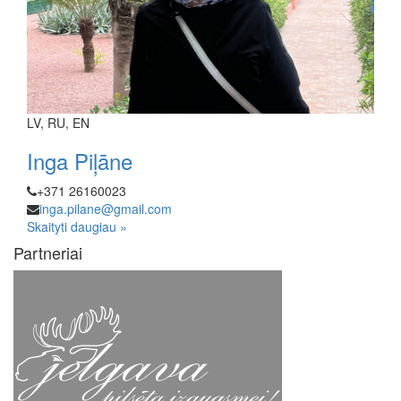
LV, RU, EN
Inga Piļāne
+371 26160023
inga.pilane@gmail.com
Skaityti daugiau »
Partneriai