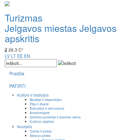
Turizmas
Jelgavos miestas
Jelgavos
apskritis
26.3 C°
LV
LT
EE
EN
Pradžia
PATIRTI
Kultūra ir tradicijos
Muziejai ir ekspozicijos
Pilys ir dvarai
Bažnyčios ir vienuolynai
Amatininkystė
Istoriniai paminklai ir istorinės vietos
Kultūros objektai
Nuotykis
Gamta ir parkai
Aktyvus poilsis
Išvykos su laiveliais