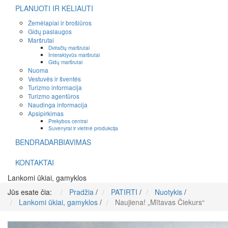
PLANUOTI IR KELIAUTI
Žemėlapiai ir brošiūros
Gidų paslaugos
Maršrutai
Dviračių maršrutai
Interaktyvūs maršrutai
Gidų maršrutai
Nuoma
Vestuvės ir šventės
Turizmo informacija
Turizmo agentūros
Naudinga informacija
Apsipirkimas
Prekybos centrai
Suvenyrai ir vietinė produkcija
BENDRADARBIAVIMAS
KONTAKTAI
Lankomi ūkiai, gamyklos
Jūs esate čia:
Pradžia
/
PATIRTI
/
Nuotykis
/
Lankomi ūkiai, gamyklos
/
Naujiena! „Mītavas Čiekurs“