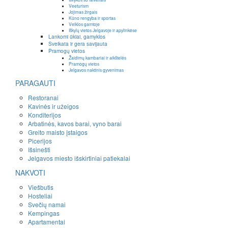
Veeturism
Jojimas žirgais
Kūno rengyba ir sportas
Veiklos gamtoje
Iškylų vietos Jelgavoje ir apylinkėse
Lankomi ūkiai, gamyklos
Sveikata ir gera savijauta
Pramogų vietos
Žaidimų kambariai ir aikštelės
Pramogų vietos
Jelgavos naktinis gyvenimas
PARAGAUTI
Restoranai
Kavinės ir užeigos
Konditerijos
Arbatinės, kavos barai, vyno barai
Greito maisto įstaigos
Picerijos
Išsinešti
Jelgavos miesto išskirtiniai patiekalai
NAKVOTI
Viešbutis
Hosteliai
Svečių namai
Kempingas
Apartamentai