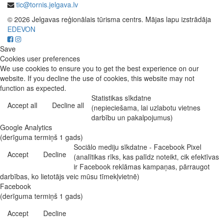
tic@tornis.jelgava.lv
© 2026 Jelgavas reģionālais tūrisma centrs. Mājas lapu izstrādāja
EDEVON
Save
Cookies user preferences
We use cookies to ensure you to get the best experience on our
website. If you decline the use of cookies, this website may not
function as expected.
Statistikas sīkdatne
Accept all
Decline all
(nepieciešama, lai uzlabotu vietnes
darbību un pakalpojumus)
Google Analytics
(derīguma termiņš 1 gads)
Sociālo mediju sīkdatne - Facebook Pixel
Accept
Decline
(analītikas rīks, kas palīdz noteikt, cik efektīvas
ir Facebook reklāmas kampaņas, pārraugot
darbības, ko lietotājs veic mūsu tīmekļvietnē)
Facebook
(derīguma termiņš 1 gads)
Accept
Decline