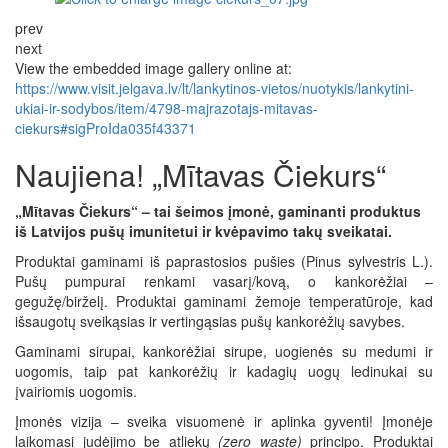
prev
next
View the embedded image gallery online at:
https://www.visit.jelgava.lv/lt/lankytinos-vietos/nuotykis/lankytini-
ukiai-ir-sodybos/item/4798-majrazotajs-mitavas-
ciekurs#sigProIda035f43371
Naujiena! „Mītavas Čiekurs“
„Mītavas Čiekurs“ – tai šeimos įmonė, gaminanti produktus
iš Latvijos pušų imunitetui ir kvėpavimo takų sveikatai.
Produktai gaminami iš paprastosios pušies (Pinus sylvestris L.).
Pušų pumpurai renkami vasarį/kovą, o kankorėžiai –
gegužę/birželį. Produktai gaminami žemoje temperatūroje, kad
išsaugotų sveikąsias ir vertingąsias pušų kankorėžių savybes.
Gaminami sirupai, kankorėžiai sirupe, uogienės su medumi ir
uogomis, taip pat kankorėžių ir kadagių uogų ledinukai su
įvairiomis uogomis.
Įmonės vizija – sveika visuomenė ir aplinka gyventi! Įmonėje
laikomasi judėjimo be atliekų
(zero waste)
principo. Produktai