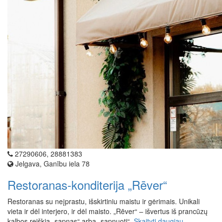
27290606, 28881383
Jelgava, Ganību iela 78
Restoranas-konditerija „Rēver“
Restoranas su neįprastu, išskirtiniu maistu ir gėrimais. Unikali
vieta ir dėl interjero, ir dėl maisto. „Rēver“ – išvertus iš prancūzų
kalbos reiškia „sapnas“ arba „sapnuoti“.
Skaityti daugiau