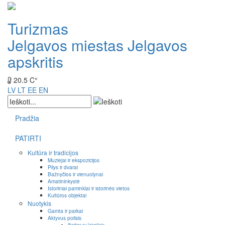
Turizmas
Jelgavos miestas
Jelgavos
apskritis
20.5 C°
LV
LT
EE
EN
Pradžia
PATIRTI
Kultūra ir tradicijos
Muziejai ir ekspozicijos
Pilys ir dvarai
Bažnyčios ir vienuolynai
Amatininkystė
Istoriniai paminklai ir istorinės vietos
Kultūros objektai
Nuotykis
Gamta ir parkai
Aktyvus poilsis
Išvykos su laiveliais