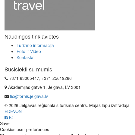
Naudingos tinklavietės
Turizmo informacija
Foto ir Video
Kontaktai
Susisiekti su mumis
+371 63005447, +371 25619266
Akadēmijas gatvė 1, Jelgava, LV-3001
tic@tornis.jelgava.lv
© 2026 Jelgavas reģionālais tūrisma centrs. Mājas lapu izstrādāja
EDEVON
Save
Cookies user preferences