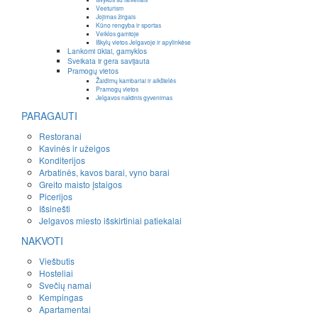
Veeturism
Jojimas žirgais
Kūno rengyba ir sportas
Veiklos gamtoje
Iškylų vietos Jelgavoje ir apylinkėse
Lankomi ūkiai, gamyklos
Sveikata ir gera savijauta
Pramogų vietos
Žaidimų kambariai ir aikštelės
Pramogų vietos
Jelgavos naktinis gyvenimas
PARAGAUTI
Restoranai
Kavinės ir užeigos
Konditerijos
Arbatinės, kavos barai, vyno barai
Greito maisto įstaigos
Picerijos
Išsinešti
Jelgavos miesto išskirtiniai patiekalai
NAKVOTI
Viešbutis
Hosteliai
Svečių namai
Kempingas
Apartamentai