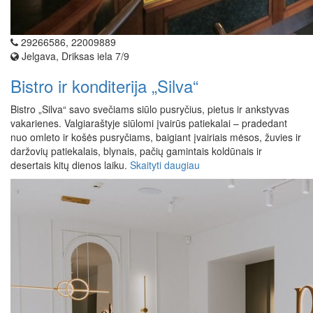
29266586, 22009889
Jelgava, Driksas iela 7/9
Bistro ir konditerija „Silva“
Bistro „Silva“ savo svečiams siūlo pusryčius, pietus ir ankstyvas
vakarienes. Valgiaraštyje siūlomi įvairūs patiekalai – pradedant
nuo omleto ir košės pusryčiams, baigiant įvairiais mėsos, žuvies ir
daržovių patiekalais, blynais, pačių gamintais koldūnais ir
desertais kitų dienos laiku.
Skaityti daugiau