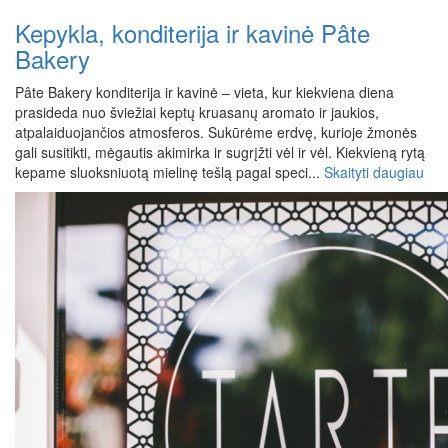
Kepykla, konditerija ir kavinė Pâte
Bakery
Pâte Bakery konditerija ir kavinė – vieta, kur kiekviena diena
prasideda nuo šviežiai keptų kruasanų aromato ir jaukios,
atpalaiduojančios atmosferos. Sukūrėme erdvę, kurioje žmonės
gali susitikti, mėgautis akimirka ir sugrįžti vėl ir vėl. Kiekvieną rytą
kepame sluoksniuotą mielinę tešlą pagal speci...
Skaityti daugiau