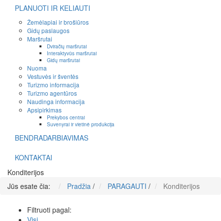
PLANUOTI IR KELIAUTI
Žemėlapiai ir brošiūros
Gidų paslaugos
Maršrutai
Dviračių maršrutai
Interaktyvūs maršrutai
Gidų maršrutai
Nuoma
Vestuvės ir šventės
Turizmo informacija
Turizmo agentūros
Naudinga informacija
Apsipirkimas
Prekybos centrai
Suvenyrai ir vietinė produkcija
BENDRADARBIAVIMAS
KONTAKTAI
Konditerijos
Jūs esate čia:
Pradžia
/
PARAGAUTI
/
Konditerijos
Filtruoti pagal:
Visi