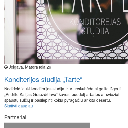
Jelgava, Mātera iela 26
Konditerijos studija „Tarte“
Nedidelė jauki konditerijos studija, kur neskubėdami galite išgerti
„Andrito Kafijas Grauzdētava“ kavos, puodelį arbatos ar šviežiai
spaustų sulčių ir pasilepinti kokiu pyragaičiu ar kitu desertu.
Skaityti daugiau
Partneriai