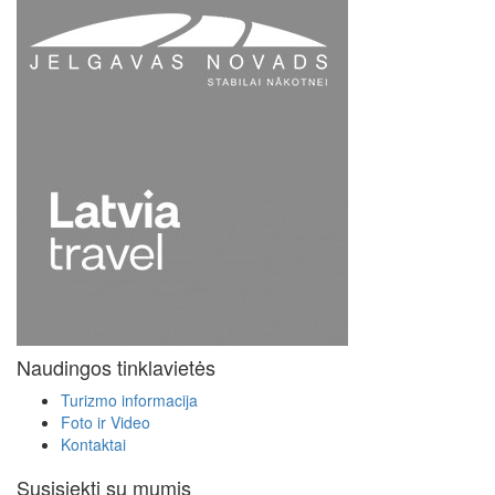
Naudingos tinklavietės
Turizmo informacija
Foto ir Video
Kontaktai
Susisiekti su mumis