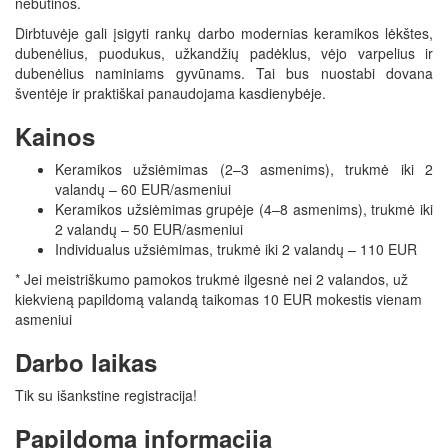
nebūtinos.
Dirbtuvėje gali įsigyti rankų darbo modernias keramikos lėkštes,
dubenėlius, puodukus, užkandžių padėklus, vėjo varpelius ir
dubenėlius naminiams gyvūnams. Tai bus nuostabi dovana
šventėje ir praktiškai panaudojama kasdienybėje.
Kainos
Keramikos užsiėmimas (2–3 asmenims), trukmė iki 2
valandų – 60 EUR/asmeniui
Keramikos užsiėmimas grupėje (4–8 asmenims), trukmė iki
2 valandų – 50 EUR/asmeniui
Individualus užsiėmimas, trukmė iki 2 valandų – 110 EUR
* Jei meistriškumo pamokos trukmė ilgesnė nei 2 valandos, už
kiekvieną papildomą valandą taikomas 10 EUR mokestis vienam
asmeniui
Darbo laikas
Tik su išankstine registracija!
Papildoma informacija