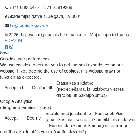
+371 63005447, +371 25619266
Akadēmijas gatvė 1, Jelgava, LV-3001
tic@tornis.jelgava.lv
© 2026 Jelgavas reģionālais tūrisma centrs. Mājas lapu izstrādāja
EDEVON
Save
Cookies user preferences
We use cookies to ensure you to get the best experience on our
website. If you decline the use of cookies, this website may not
function as expected.
Statistikas sīkdatne
Accept all
Decline all
(nepieciešama, lai uzlabotu vietnes
darbību un pakalpojumus)
Google Analytics
(derīguma termiņš 1 gads)
Sociālo mediju sīkdatne - Facebook Pixel
Accept
Decline
(analītikas rīks, kas palīdz noteikt, cik efektīvas
ir Facebook reklāmas kampaņas, pārraugot
darbības, ko lietotājs veic mūsu tīmekļvietnē)