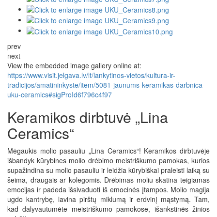
prev
next
View the embedded image gallery online at:
https://www.visit.jelgava.lv/lt/lankytinos-vietos/kultura-ir-
tradicijos/amatininkyste/item/5081-jaunums-keramikas-darbnica-
uku-ceramics#sigProId6f796c4f97
Keramikos dirbtuvė „Lina
Ceramics“
Mėgaukis molio pasauliu „Lina Ceramics“! Keramikos dirbtuvėje
išbandyk kūrybines molio drėbimo meistriškumo pamokas, kurios
supažindina su molio pasauliu ir leidžia kūrybiškai praleisti laiką su
šeima, draugais ar kolegomis. Drėbimas moliu skatina teigiamas
emocijas ir padeda išsivaduoti iš emocinės įtampos. Molio magija
ugdo kantrybę, lavina pirštų miklumą ir erdvinį mąstymą. Tam,
kad dalyvautumėte meistriškumo pamokose, išankstinės žinios