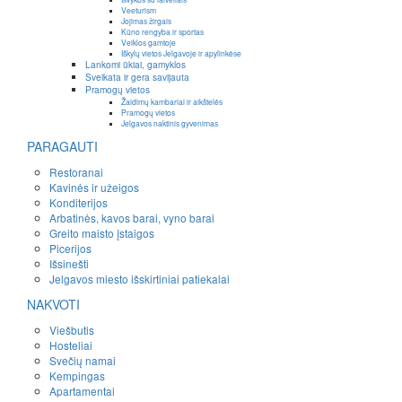
Veeturism
Jojimas žirgais
Kūno rengyba ir sportas
Veiklos gamtoje
Iškylų vietos Jelgavoje ir apylinkėse
Lankomi ūkiai, gamyklos
Sveikata ir gera savijauta
Pramogų vietos
Žaidimų kambariai ir aikštelės
Pramogų vietos
Jelgavos naktinis gyvenimas
PARAGAUTI
Restoranai
Kavinės ir užeigos
Konditerijos
Arbatinės, kavos barai, vyno barai
Greito maisto įstaigos
Picerijos
Išsinešti
Jelgavos miesto išskirtiniai patiekalai
NAKVOTI
Viešbutis
Hosteliai
Svečių namai
Kempingas
Apartamentai