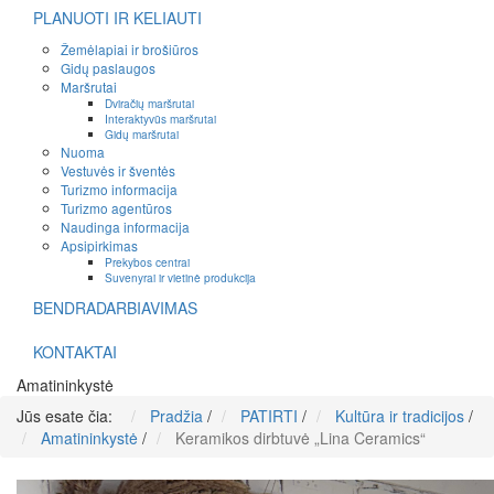
PLANUOTI IR KELIAUTI
Žemėlapiai ir brošiūros
Gidų paslaugos
Maršrutai
Dviračių maršrutai
Interaktyvūs maršrutai
Gidų maršrutai
Nuoma
Vestuvės ir šventės
Turizmo informacija
Turizmo agentūros
Naudinga informacija
Apsipirkimas
Prekybos centrai
Suvenyrai ir vietinė produkcija
BENDRADARBIAVIMAS
KONTAKTAI
Amatininkystė
Jūs esate čia:
Pradžia
/
PATIRTI
/
Kultūra ir tradicijos
/
Amatininkystė
/
Keramikos dirbtuvė „Lina Ceramics“