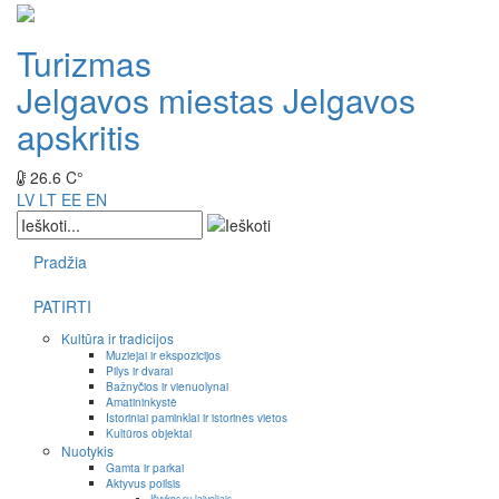
Turizmas
Jelgavos miestas
Jelgavos
apskritis
26.6 C°
LV
LT
EE
EN
Pradžia
PATIRTI
Kultūra ir tradicijos
Muziejai ir ekspozicijos
Pilys ir dvarai
Bažnyčios ir vienuolynai
Amatininkystė
Istoriniai paminklai ir istorinės vietos
Kultūros objektai
Nuotykis
Gamta ir parkai
Aktyvus poilsis
Išvykos su laiveliais