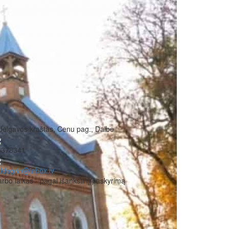
Jelgavos kraštas, Cenu pag., Dalbe
8378341
ldagrin@inbox.lv
rbo laikas - pagal išankstinį paskyrimą