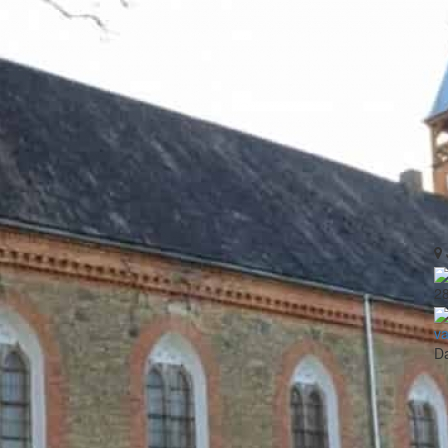
2
va
Da