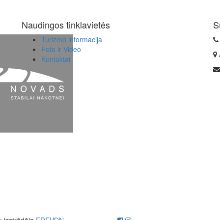
Naudingos tinklavietės
S
Turizmo informacija
Foto ir Video
Kontaktai