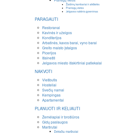
Pramogų vietos
Žaidimų kambariai ir aikštelės
Pramogų vietos
Jelgavos naktinis gyvenimas
PARAGAUTI
Restoranai
Kavinės ir užeigos
Konditerijos
Arbatinės, kavos barai, vyno barai
Greito maisto įstaigos
Picerijos
Išsinešti
Jelgavos miesto išskirtiniai patiekalai
NAKVOTI
Viešbutis
Hosteliai
Svečių namai
Kempingas
Apartamentai
PLANUOTI IR KELIAUTI
Žemėlapiai ir brošiūros
Gidų paslaugos
Maršrutai
Dviračių maršrutai