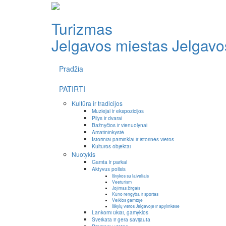
Turizmas
Jelgavos miestas
Jelgavos
Pradžia
PATIRTI
Kultūra ir tradicijos
Muziejai ir ekspozicijos
Pilys ir dvarai
Bažnyčios ir vienuolynai
Amatininkystė
Istoriniai paminklai ir istorinės vietos
Kultūros objektai
Nuotykis
Gamta ir parkai
Aktyvus poilsis
Išvykos su laiveliais
Veeturism
Jojimas žirgais
Kūno rengyba ir sportas
Veiklos gamtoje
Iškylų vietos Jelgavoje ir apylinkėse
Lankomi ūkiai, gamyklos
Sveikata ir gera savijauta