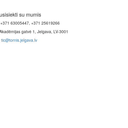
usisiekti su mumis
+371 63005447, +371 25619266
Akadēmijas gatvė 1, Jelgava, LV-3001
tic@tornis.jelgava.lv