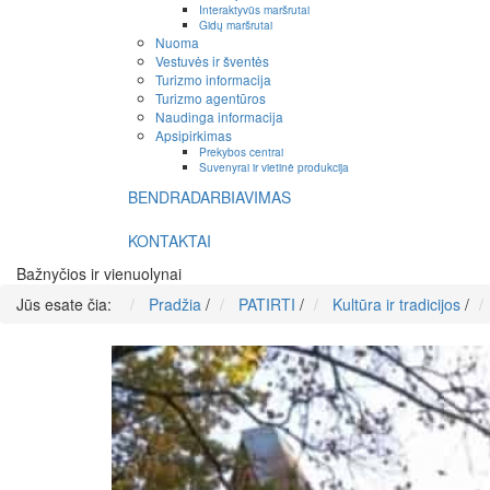
Interaktyvūs maršrutai
Gidų maršrutai
Nuoma
Vestuvės ir šventės
Turizmo informacija
Turizmo agentūros
Naudinga informacija
Apsipirkimas
Prekybos centrai
Suvenyrai ir vietinė produkcija
BENDRADARBIAVIMAS
KONTAKTAI
Bažnyčios ir vienuolynai
Jūs esate čia:
Pradžia
/
PATIRTI
/
Kultūra ir tradicijos
/