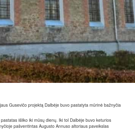
ajaus Gusevičo projektą Dalbėje buvo pastatyta mūrinė bažnyčia
astatas išliko iki mūsų dienų. Iki tol Dalbėje buvo keturios
yčioje pašventintas Augusto Annuso altoriaus paveikslas