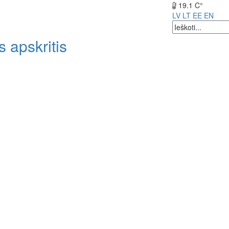
19.1 C°
LV
LT
EE
EN
 apskritis