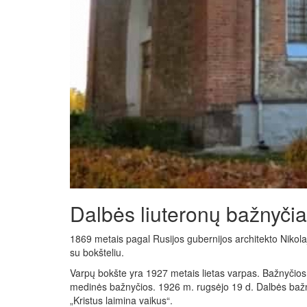
Dalbės liuteronų bažnyčia
1869 metais pagal Rusijos gubernijos architekto Nikol
su bokšteliu.
Varpų bokšte yra 1927 metais lietas varpas. Bažnyčios p
medinės bažnyčios. 1926 m. rugsėjo 19 d. Dalbės bažn
„Kristus laimina vaikus“.