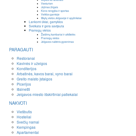
Veeturism
Jojimas žirgais
Kūno rengyba ir sportas
Veiklos gamtoje
Iškylų vietos Jelgavoje ir apylinkėse
Lankomi ūkiai, gamyklos
Sveikata ir gera savijauta
Pramogų vietos
Žaidimų kambariai ir aikštelės
Pramogų vietos
Jelgavos naktinis gyvenimas
PARAGAUTI
Restoranai
Kavinės ir užeigos
Konditerijos
Arbatinės, kavos barai, vyno barai
Greito maisto įstaigos
Picerijos
Išsinešti
Jelgavos miesto išskirtiniai patiekalai
NAKVOTI
Viešbutis
Hosteliai
Svečių namai
Kempingas
Apartamentai