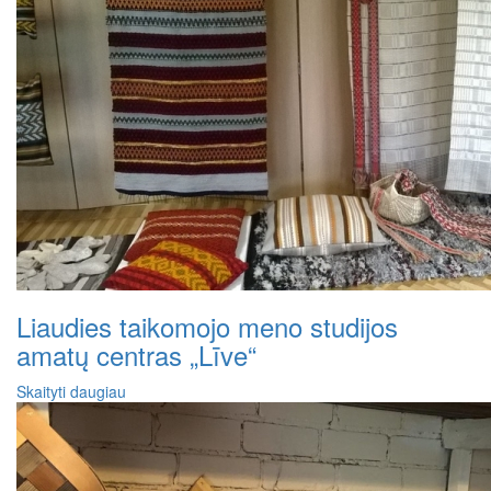
Liaudies taikomojo meno studijos
amatų centras „Līve“
Skaityti daugiau