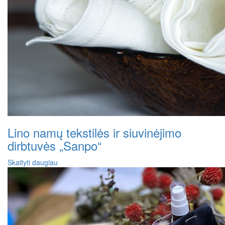
Lino namų tekstilės ir siuvinėjimo
dirbtuvės „Sanpo“
Skaityti daugiau