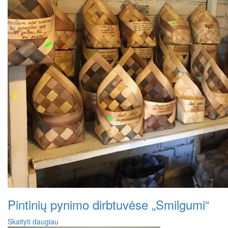
Pintinių pynimo dirbtuvėse „Smilgumi“
Skaityti daugiau