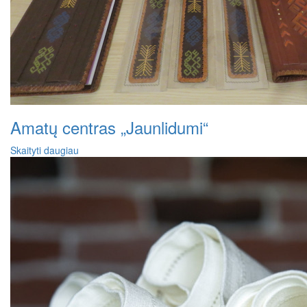
Amatų centras „Jaunlidumi“
Skaityti daugiau