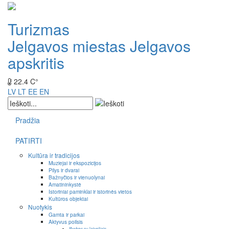
Turizmas
Jelgavos miestas
Jelgavos
apskritis
22.4 C°
LV
LT
EE
EN
Pradžia
PATIRTI
Kultūra ir tradicijos
Muziejai ir ekspozicijos
Pilys ir dvarai
Bažnyčios ir vienuolynai
Amatininkystė
Istoriniai paminklai ir istorinės vietos
Kultūros objektai
Nuotykis
Gamta ir parkai
Aktyvus poilsis
Išvykos su laiveliais