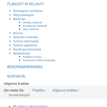
PLANUOTI IR KELIAUTI
Žemėlapiai ir brošiūros
Gidų paslaugos
Maršrutai
Dviračių maršrutai
Interaktyvūs maršrutai
Gidų maršrutai
Nuoma
Vestuvės ir šventės
Turizmo informacija
Turizmo agentūros
Naudinga informacija
Apsipirkimas
Prekybos centrai
Suvenyrai ir vietinė produkcija
BENDRADARBIAVIMAS
KONTAKTAI
Jelgavos kraštas
Jūs esate čia:
Pradžia
/
Jelgavos kraštas
/
Amatininkystė
Muziejai ir ekspozicijos