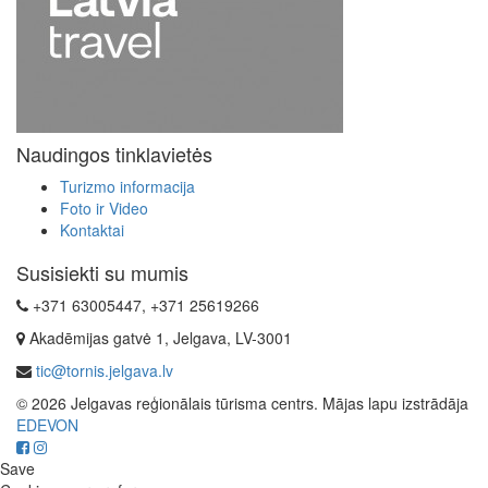
Naudingos tinklavietės
Turizmo informacija
Foto ir Video
Kontaktai
Susisiekti su mumis
+371 63005447, +371 25619266
Akadēmijas gatvė 1, Jelgava, LV-3001
tic@tornis.jelgava.lv
© 2026 Jelgavas reģionālais tūrisma centrs. Mājas lapu izstrādāja
EDEVON
Save