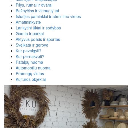
Pilys, rūmai ir dvarai
Bažnyčios ir vienuolynai
Istorijos paminklai ir atminimo vietos
Amatininkystė
Lankytini ūkiai ir sodybos
Gamta ir parkai
Aktyvus poilsis ir sportas
Sveikata ir gerovė
Kur pavalgyti?
Kur pernakvoti?
Patalpų nuoma
Automobilių nuoma
Pramogų vietos
Kultūros objektai