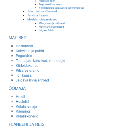
Fitness ja sport
Tegevused looduses
Piknikuplatsid Jelgavas ja selle ümbruses
Talud, tootmisüksused
Tervis ja heaolu
Meelelahutusasutused
Mängutoad ja -väljakud
Meelelahutusasutused
Jelgava ööelu
MAITSED
Restoranid
Kohvikud ja pubid
Pagariärid
Teemajad, kohvikud, vinoteegid
Kiirtoidukohad
Pitsarestoranid
Toit kaasa
Jelgava linna eriroad
ÖÖMAJA
Hotell
Hostelid
Külalistemaja
Kämping
Külaliskorterid
PLANEERI JA REISI