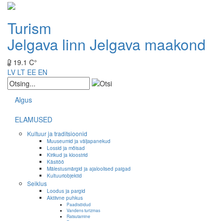
Turism
Jelgava linn
Jelgava maakond
19.1 C°
LV
LT
EE
EN
Algus
ELAMUSED
Kultuur ja traditsioonid
Muuseumid ja väljapanekud
Lossid ja mõisad
Kirikud ja kloostrid
Käsitöö
Mälestusmärgid ja ajaloolised paigad
Kultuuriobjektid
Seiklus
Loodus ja pargid
Aktiivne puhkus
Paadisõidud
Vandens turizmas
Ratsutamine