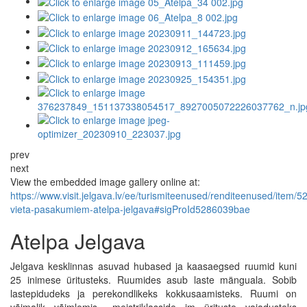
prev
next
View the embedded image gallery online at:
https://www.visit.jelgava.lv/ee/turismiteenused/renditeenused/item/5
vieta-pasakumiem-atelpa-jelgava#sigProId5286039bae
Atelpa Jelgava
Jelgava kesklinnas asuvad hubased ja kaasaegsed ruumid kuni
25 inimese üritusteks. Ruumides asub laste mänguala. Sobib
lastepidudeks ja perekondlikeks kokkusaamisteks. Ruumi on
võimalik võimlemis-, meistriklasside jm ürituste vajadusteks