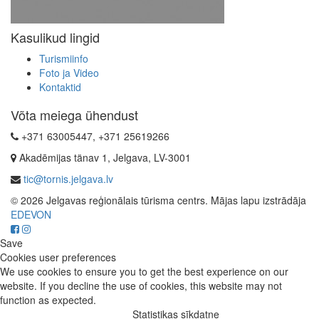
Kasulikud lingid
Turismiinfo
Foto ja Video
Kontaktid
Võta meiega ühendust
+371 63005447, +371 25619266
Akadēmijas tänav 1, Jelgava, LV-3001
tic@tornis.jelgava.lv
© 2026 Jelgavas reģionālais tūrisma centrs. Mājas lapu izstrādāja
EDEVON
Save
Cookies user preferences
We use cookies to ensure you to get the best experience on our
website. If you decline the use of cookies, this website may not
function as expected.
Statistikas sīkdatne