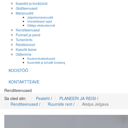
Kaardid ja brošüürid
Giiditeenused
Marsruudid
Jalgrattamarsruudid
Interaktiivsed rajad
Giidiga ekskursioonid
Renditeenused
Pulmad ja peod
Turismiinfo
Reisibürood
Kasulik teave
Ostlemine
Kaubanduskeskused
Suveniirid ja kohalik toodang
KOOSTÖÖ
KONTAKTTEAVE
Renditeenused
Sa oled siin:
Pealeht
/
PLANEERI JA REISI
/
Renditeenused
/
Ruumide rent
/
Atelpa Jelgava