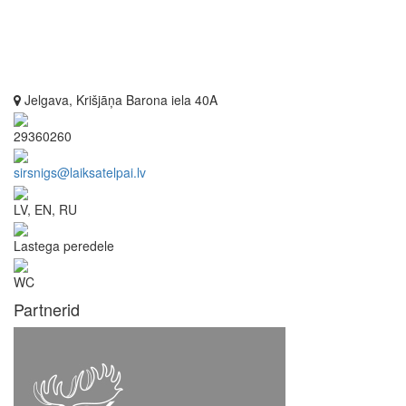
Jelgava, Krišjāņa Barona iela 40A
29360260
sirsnigs@laiksatelpai.lv
LV, EN, RU
Lastega peredele
WC
Partnerid