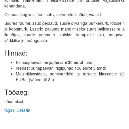
kohandada.
Olemas joogivesi, tee, kohv, serveerimisnõud, vaasid.
Suures ruumis asub peolaud, suure diivaniga puhkenurk, fotosein
ja kööginurk. Lastele pakume mängimiseks suurt pallibasseini ja
liumäge, suurte pehmete klotside komplekti Iglu, mugavat
võrkkiike jm mänguasju.
Hinnad:
Esmaspäevast neljapäevani 30 eurot tund;
reedest pühapäevani riigipühad 150 eurot 3 tund;
Meistriklassidele, seminaridele ja teistele klassidele 20
EUR/h (vähemalt 3h).
Tööaeg:
nõudmisel.
tagasi ülest