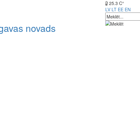
25.3 C°
LV
LT
EE
EN
lgavas novads