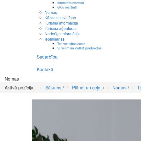
Interaktīvi maršruti
Gidu maršruti
Nomas
Kāzas un svinības
Tūrisma informācija
Tūrisma aģentūras
Noderīga informācija
Iepirkšanās
Tirdzniecības centri
Suvenīri un vietējā produkcijas
Sadarbība
Kontakti
Nomas
Aktīvā pozīcija:
Sākums
/
Plānot un ceļot
/
Nomas
/
T