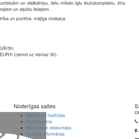
mbiņām un slidkalniņu, lielu mīksto Iglu klučukomplektu, ērtu
zajiem un atpūtu lielajiem.
autrība un pozitīva, mājīga noskaņa.
EUR/3h;
 EUR/h (ņemot uz vismaz 3h).
Noderīgas saites
S
c
Kultūra un tradīcijas
Piedzīvojums
Maršruti un ekskursijas
Tūrisma informācija