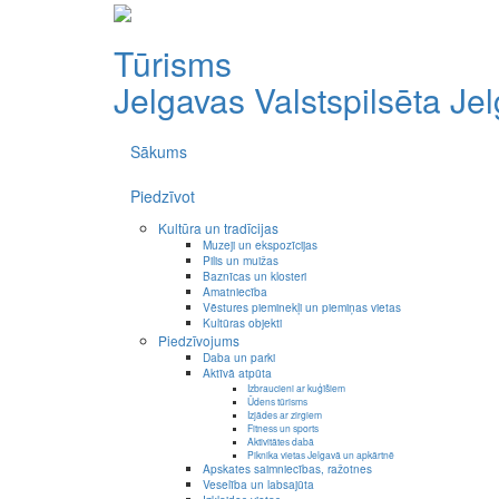
Tūrisms
Jelgavas Valstspilsēta
Je
Sākums
Piedzīvot
Kultūra un tradīcijas
Muzeji un ekspozīcijas
Pilis un muižas
Baznīcas un klosteri
Amatniecība
Vēstures pieminekļi un piemiņas vietas
Kultūras objekti
Piedzīvojums
Daba un parki
Aktīvā atpūta
Izbraucieni ar kuģīšiem
Ūdens tūrisms
Izjādes ar zirgiem
Fitness un sports
Aktivitātes dabā
Piknika vietas Jelgavā un apkārtnē
Apskates saimniecības, ražotnes
Veselība un labsajūta