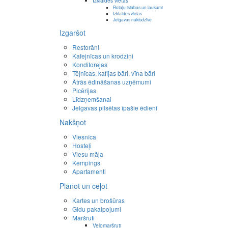
Izklaides vietas
Rotaļu istabas un laukumi
Izklaides vietas
Jelgavas naktsdzīve
Izgaršot
Restorāni
Kafejnīcas un krodziņi
Konditorejas
Tējnīcas, kafijas bāri, vīna bāri
Ātrās ēdināšanas uzņēmumi
Picērijas
Līdzņemšanai
Jelgavas pilsētas īpašie ēdieni
Nakšņot
Viesnīca
Hosteļi
Viesu māja
Kempings
Apartamenti
Plānot un ceļot
Kartes un brošūras
Gidu pakalpojumi
Maršruti
Velomaršruti