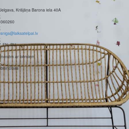
Jelgava, Krišjāņa Barona iela 40A
9360260
rsnigs@laiksatelpai.lv
, EN, RU
imenēm ar bērniem
bierīcības