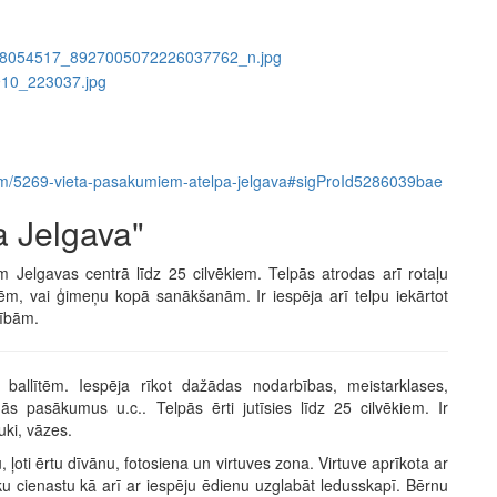
s/item/5269-vieta-pasakumiem-atelpa-jelgava#sigProId5286039bae
a Jelgava"
elgavas centrā līdz 25 cilvēkiem. Telpās atrodas arī rotaļu
tēm, vai ģimeņu kopā sanākšanām. Ir iespēja arī telpu iekārtot
zībām.
ballītēm. Iespēja rīkot dažādas nodarbības, meistarklases,
 pasākumus u.c.. Telpās ērti jutīsies līdz 25 cilvēkiem. Ir
uki, vāzes.
u, ļoti ērtu dīvānu, fotosiena un virtuves zona. Virtuve aprīkota ar
ku cienastu kā arī ar iespēju ēdienu uzglabāt ledusskapī. Bērnu