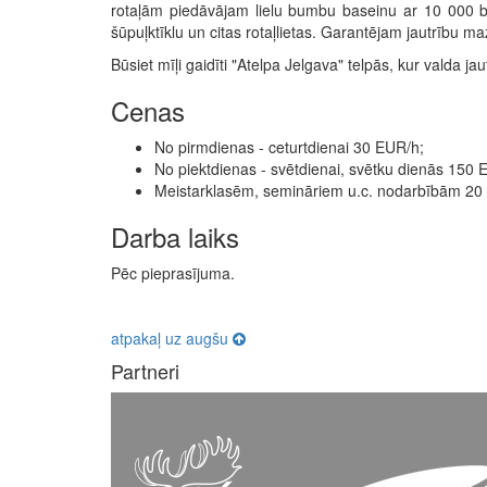
rotaļām piedāvājam lielu bumbu baseinu ar 10 000 bu
šūpuļktīklu un citas rotaļlietas. Garantējam jautrību ma
Būsiet mīļi gaidīti "Atelpa Jelgava" telpās, kur valda j
Cenas
No pirmdienas - ceturtdienai 30 EUR/h;
No piektdienas - svētdienai, svētku dienās 150 
Meistarklasēm, semināriem u.c. nodarbībām 20
Darba laiks
Pēc pieprasījuma.
atpakaļ uz augšu
Partneri