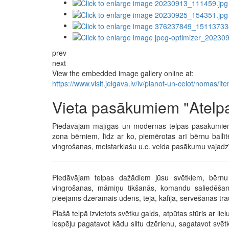
prev
next
View the embedded image gallery online at:
https://www.visit.jelgava.lv/lv/planot-un-celot/noma
Vieta pasākumiem "Atelp
Piedāvājam mājīgas un modernas telpas pasākumiem J
zona bērniem, līdz ar ko, piemērotas arī bērnu ballī
vingrošanas, meistarklašu u.c. veida pasākumu vajad
Piedāvājam telpas dažādiem jūsu svētkiem, bērnu 
vingrošanas, māmiņu tikšanās, komandu saliedēšanās
pieejams dzeramais ūdens, tēja, kafija, servēšanas tra
Plašā telpā izvietots svētku galds, atpūtas stūris ar liel
iespēju pagatavot kādu siltu dzērienu, sagatavot svēt