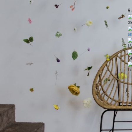
2
si
LV
Ģ
La