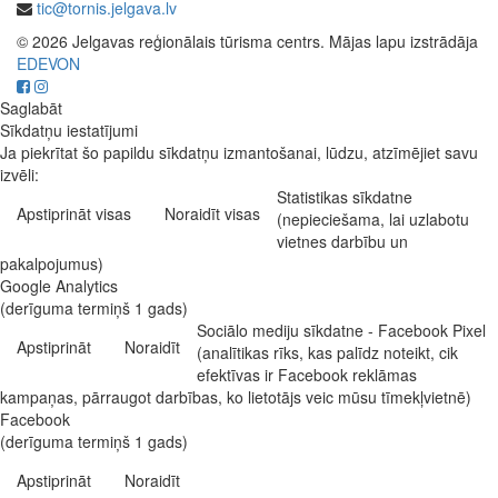
tic@tornis.jelgava.lv
© 2026 Jelgavas reģionālais tūrisma centrs. Mājas lapu izstrādāja
EDEVON
Saglabāt
Sīkdatņu iestatījumi
Ja piekrītat šo papildu sīkdatņu izmantošanai, lūdzu, atzīmējiet savu
izvēli:
Statistikas sīkdatne
Apstiprināt visas
Noraidīt visas
(nepieciešama, lai uzlabotu
vietnes darbību un
pakalpojumus)
Google Analytics
(derīguma termiņš 1 gads)
Sociālo mediju sīkdatne - Facebook Pixel
Apstiprināt
Noraidīt
(analītikas rīks, kas palīdz noteikt, cik
efektīvas ir Facebook reklāmas
kampaņas, pārraugot darbības, ko lietotājs veic mūsu tīmekļvietnē)
Facebook
(derīguma termiņš 1 gads)
Apstiprināt
Noraidīt