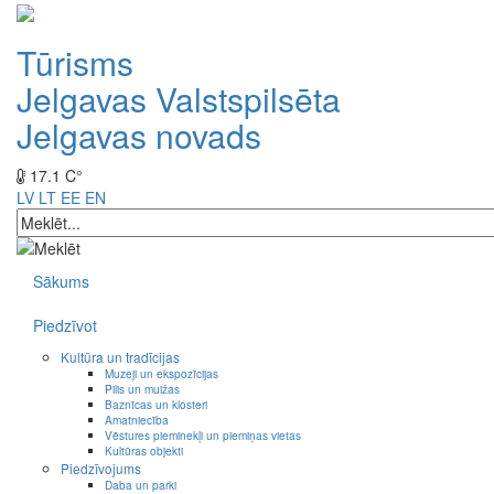
Tūrisms
Jelgavas Valstspilsēta
Jelgavas novads
17.1 C°
LV
LT
EE
EN
Sākums
Piedzīvot
Kultūra un tradīcijas
Muzeji un ekspozīcijas
Pilis un muižas
Baznīcas un klosteri
Amatniecība
Vēstures pieminekļi un piemiņas vietas
Kultūras objekti
Piedzīvojums
Daba un parki