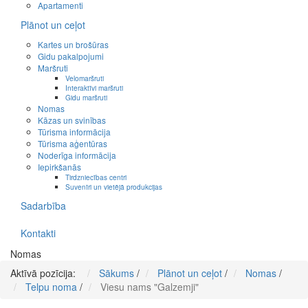
Apartamenti
Plānot un ceļot
Kartes un brošūras
Gidu pakalpojumi
Maršruti
Velomaršruti
Interaktīvi maršruti
Gidu maršruti
Nomas
Kāzas un svinības
Tūrisma informācija
Tūrisma aģentūras
Noderīga informācija
Iepirkšanās
Tirdzniecības centri
Suvenīri un vietējā produkcijas
Sadarbība
Kontakti
Nomas
Aktīvā pozīcija:
Sākums
/
Plānot un ceļot
/
Nomas
/
Telpu noma
/
Viesu nams "Galzemji"