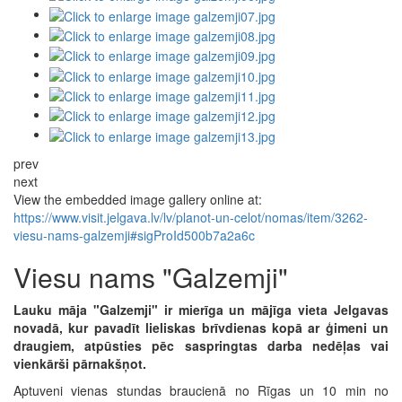
prev
next
View the embedded image gallery online at:
https://www.visit.jelgava.lv/lv/planot-un-celot/nomas/item/3262-
viesu-nams-galzemji#sigProId500b7a2a6c
Viesu nams "Galzemji"
Lauku māja "Galzemji" ir mierīga un mājīga vieta Jelgavas
novadā, kur pavadīt lieliskas brīvdienas kopā ar ģimeni un
draugiem, atpūsties pēc saspringtas darba nedēļas vai
vienkārši pārnakšņot.
Aptuveni vienas stundas braucienā no Rīgas un 10 min no