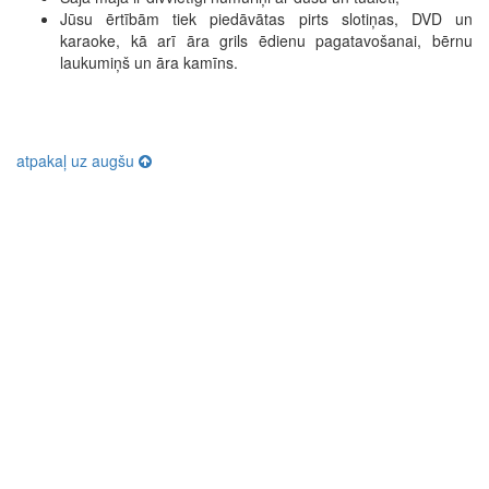
Jūsu ērtībām tiek piedāvātas pirts slotiņas, DVD un
karaoke, kā arī āra grils ēdienu pagatavošanai, bērnu
laukumiņš un āra kamīns.
atpakaļ uz augšu