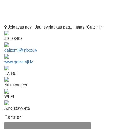
Jelgavas nov., Jaunsvirlaukas pag., mājas "Galzmji"
29188408
galzemji@inbox.lv
www.galzemji.lv
LV, RU
Naktsmītnes
Wi-Fi
Auto stāvvieta
Partneri