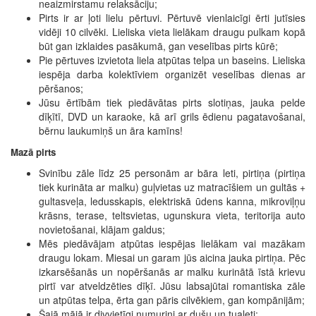
neaizmirstamu relaksāciju;
Pirts ir ar ļoti lielu pērtuvi. Pērtuvē vienlaicīgi ērti jutīsies
vidēji 10 cilvēki. Lieliska vieta lielākam draugu pulkam kopā
būt gan izklaides pasākumā, gan veselības pirts kūrē;
Pie pērtuves izvietota liela atpūtas telpa un baseins. Lieliska
iespēja darba kolektīviem organizēt veselības dienas ar
pēršanos;
Jūsu ērtībām tiek piedāvātas pirts slotiņas, jauka pelde
dīķītī, DVD un karaoke, kā arī grils ēdienu pagatavošanai,
bērnu laukumiņš un āra kamīns!
Mazā pirts
Svinību zāle līdz 25 personām ar bāra leti, pirtiņa (pirtiņa
tiek kurināta ar malku) guļvietas uz matracīšiem un gultās +
gultasveļa, ledusskapis, elektriskā ūdens kanna, mikroviļņu
krāsns, terase, teltsvietas, ugunskura vieta, teritorija auto
novietošanai, klājam galdus;
Mēs piedāvājam atpūtas iespējas lielākam vai mazākam
draugu lokam. Miesai un garam jūs aicina jauka pirtiņa. Pēc
izkarsēšanās un nopēršanās ar malku kurinātā īstā krievu
pirtī var atveldzēties dīķī. Jūsu labsajūtai romantiska zāle
un atpūtas telpa, ērta gan pāris cilvēkiem, gan kompānijām;
Šajā mājā ir divvietīgi numuriņi ar dušu un tualeti;