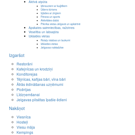
Aktīvā atpūta
Izbraucieni ar kuģīšiem
Ūdens tūrisms
Izjādes ar zirgiem
Fitness un sports
Aktivitātes dabā
Piknika vietas Jelgavā un apkārtnē
Apskates saimniecības, ražotnes
Veselība un labsajūta
Izklaides vietas
Rotaļu istabas un laukumi
Izklaides vietas
Jelgavas naktsdzīve
Izgaršot
Restorāni
Kafejnīcas un krodziņi
Konditorejas
Tējnīcas, kafijas bāri, vīna bāri
Ātrās ēdināšanas uzņēmumi
Picērijas
Līdzņemšanai
Jelgavas pilsētas īpašie ēdieni
Nakšņot
Viesnīca
Hosteļi
Viesu māja
Kempings