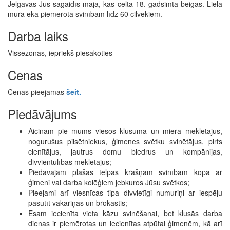
Jelgavas Jūs sagaidīs māja, kas celta 18. gadsimta beigās. Lielā
mūra ēka piemērota svinībām līdz 60 cilvēkiem.
Darba laiks
Vissezonas, iepriekš piesakoties
Cenas
Cenas pieejamas
šeit.
Piedāvājums
Aicinām pie mums viesos klusuma un miera meklētājus,
nogurušus pilsētniekus, ģimenes svētku svinētājus, pirts
cienītājus, jautrus domu biedrus un kompānijas,
divvientulības meklētājus;
Piedāvājam plašas telpas krāšņām svinībām kopā ar
ģimeni vai darba kolēģiem jebkuros Jūsu svētkos;
Pieejami arī viesnīcas tipa divvietīgi numuriņi ar iespēju
pasūtīt vakariņas un brokastis;
Esam iecienīta vieta kāzu svinēšanai, bet klusās darba
dienas ir piemērotas un iecienītas atpūtai ģimenēm, kā arī