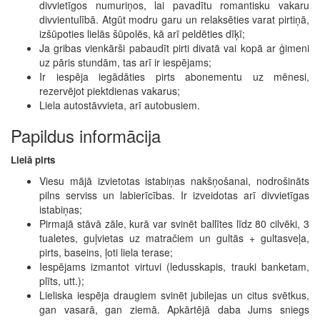
divvietīgos numuriņos, lai pavadītu romantisku vakaru
divvientulībā. Atgūt modru garu un relaksēties varat pirtiņā,
izšūpoties lielās šūpolēs, kā arī peldēties dīķī;
Ja gribas vienkārši pabaudīt pirti divatā vai kopā ar ģimeni
uz pāris stundām, tas arī ir iespējams;
Ir iespēja iegādāties pirts abonementu uz mēnesi,
rezervējot piektdienas vakarus;
Liela autostāvvieta, arī autobusiem.
Papildus informācija
Lielā pirts
Viesu mājā izvietotas istabiņas nakšņošanai, nodrošināts
pilns serviss un labierīcības. Ir izveidotas arī divvietīgas
istabiņas;
Pirmajā stāvā zāle, kurā var svinēt ballītes līdz 80 cilvēki, 3
tualetes, guļvietas uz matračiem un gultās + gultasveļa,
pirts, baseins, ļoti liela terase;
Iespējams izmantot virtuvi (ledusskapis, trauki banketam,
plīts, utt.);
Lieliska iespēja draugiem svinēt jubilejas un citus svētkus,
gan vasarā, gan ziemā. Apkārtējā daba Jums sniegs