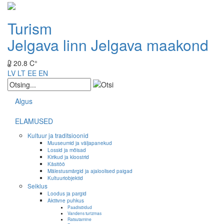
Turism
Jelgava linn
Jelgava maakond
20.8 C°
LV
LT
EE
EN
Algus
ELAMUSED
Kultuur ja traditsioonid
Muuseumid ja väljapanekud
Lossid ja mõisad
Kirikud ja kloostrid
Käsitöö
Mälestusmärgid ja ajaloolised paigad
Kultuuriobjektid
Seiklus
Loodus ja pargid
Aktiivne puhkus
Paadisõidud
Vandens turizmas
Ratsutamine