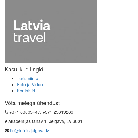
Kasulikud lingid
Turismiinfo
Foto ja Video
Kontaktid
Võta meiega ühendust
+371 63005447, +371 25619266
Akadēmijas tänav 1, Jelgava, LV-3001
tic@tornis.jelgava.lv