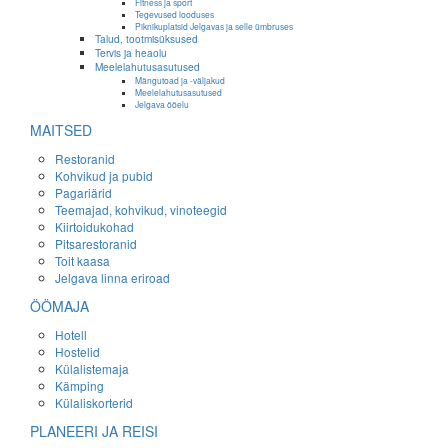
Fitness ja sport
Tegevused looduses
Piknikuplatsid Jelgavas ja selle ümbruses
Talud, tootmisüksused
Tervis ja heaolu
Meelelahutusasutused
Mängutoad ja -väljakud
Meelelahutusasutused
Jelgava ööelu
MAITSED
Restoranid
Kohvikud ja pubid
Pagariärid
Teemajad, kohvikud, vinoteegid
Kiirtoidukohad
Pitsarestoranid
Toit kaasa
Jelgava linna eriroad
ÖÖMAJA
Hotell
Hostelid
Külalistemaja
Kämping
Külaliskorterid
PLANEERI JA REISI