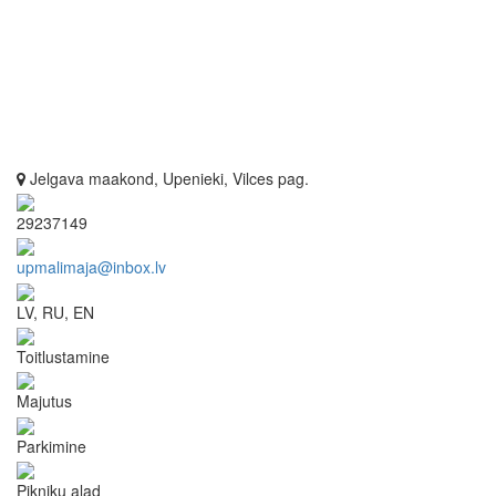
Jelgava maakond, Upenieki, Vilces pag.
29237149
upmalimaja@inbox.lv
LV, RU, EN
Toitlustamine
Majutus
Parkimine
Pikniku alad