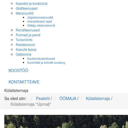
Kaardid ja brošüürid
Giiditeenused
Marsruudid
Jalgrattamarsruudid
Interaktiivsed rajad
Giidiga ekskursioonid
Renditeenused
Pulmad ja peod
Turismiinfo
Reisibürood
Kasulik teave
Ostlemine
Kaubanduskeskused
Suveniirid ja kohalik toodang
KOOSTÖÖ
KONTAKTTEAVE
Külalistemaja
Sa oled siin:
Pealeht
/
ÖÖMAJA
/
Külalistemaja
/
Külalistemaja "Upmaļi"