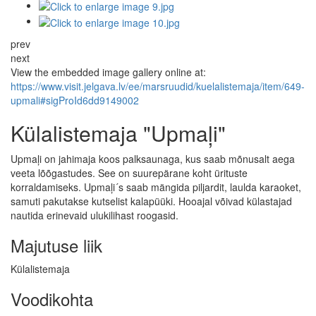
prev
next
View the embedded image gallery online at:
https://www.visit.jelgava.lv/ee/marsruudid/kuelalistemaja/item/649-
upmali#sigProId6dd9149002
Külalistemaja "Upmaļi"
Upmaļi on jahimaja koos palksaunaga, kus saab mõnusalt aega
veeta lõõgastudes. See on suurepärane koht ürituste
korraldamiseks. Upmaļi´s saab mängida piljardit, laulda karaoket,
samuti pakutakse kutselist kalapüüki. Hooajal võivad külastajad
nautida erinevaid ulukilihast roogasid.
Majutuse liik
Külalistemaja
Voodikohta