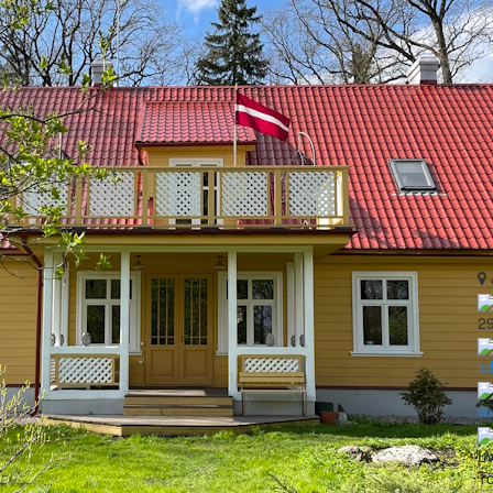
2
lo
w
L
Tö