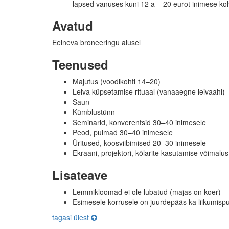
lapsed vanuses kuni 12 a – 20 eurot inimese ko
Avatud
Eelneva broneeringu alusel
Teenused
Majutus (voodikohti 14–20)
Leiva küpsetamise rituaal (vanaaegne leivaahi)
Saun
Kümblustünn
Seminarid, konverentsid 30–40 inimesele
Peod, pulmad 30–40 inimesele
Üritused, koosviibimised 20–30 inimesele
Ekraani, projektori, kõlarite kasutamise võimalus
Lisateave
Lemmikloomad ei ole lubatud (majas on koer)
Esimesele korrusele on juurdepääs ka liikumisp
tagasi ülest