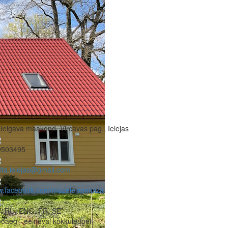
Jelgava maakond, Vircavas pag., Ielejas
9503495
lita.ielejas@gmail.com
w.facebook.com/mazelejasmuiza
V, RU, ENG, FR, SE
öaeg - eelneval kokkuleppel