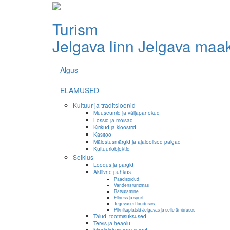
Turism
Jelgava linn
Jelgava maa
Algus
ELAMUSED
Kultuur ja traditsioonid
Muuseumid ja väljapanekud
Lossid ja mõisad
Kirikud ja kloostrid
Käsitöö
Mälestusmärgid ja ajaloolised paigad
Kultuuriobjektid
Seiklus
Loodus ja pargid
Aktiivne puhkus
Paadisõidud
Vandens turizmas
Ratsutamine
Fitness ja sport
Tegevused looduses
Piknikuplatsid Jelgavas ja selle ümbruses
Talud, tootmisüksused
Tervis ja heaolu