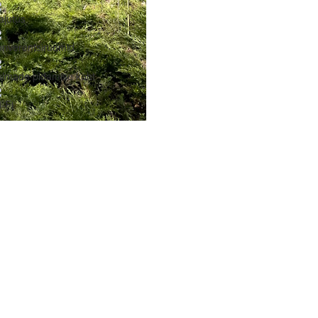
ajutus
nverentsiruumid
ulmade pidamise koht
-Fi