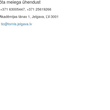
õta meiega ühendust
+371 63005447, +371 25619266
Akadēmijas tänav 1, Jelgava, LV-3001
tic@tornis.jelgava.lv