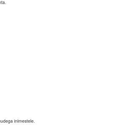
hta.
uudega inimestele.