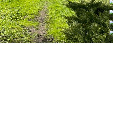
M
Ko
P
Wi