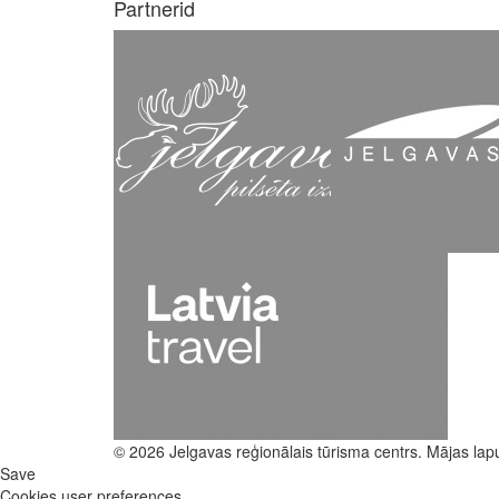
Partnerid
© 2026 Jelgavas reģionālais tūrisma centrs. Mājas lap
Save
Cookies user preferences