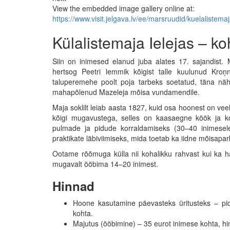
View the embedded image gallery online at:
https://www.visit.jelgava.lv/ee/marsruudid/kuelalistem
Külalistemaja Ielejas – koh
Siin on inimesed elanud juba alates 17. sajandist. 
hertsog Peetri lemmik kõigist talle kuulunud Kroņ
taluperemehe poolt poja tarbeks soetatud, täna näh
mahapõlenud Mazeleja mõisa vundamendile.
Maja soklilt leiab aasta 1827, kuid osa hoonest on ve
kõigi mugavustega, selles on kaasaegne köök ja k
pulmade ja pidude korraldamiseks (30–40 inimesele
praktikate läbiviimiseks, mida toetab ka iidne mõisapa
Ootame rõõmuga külla nii kohalikku rahvast kui ka
mugavalt ööbima 14–20 inimest.
Hinnad
Hoone kasutamine päevasteks üritusteks – pi
kohta.
Majutus (ööbimine) – 35 eurot inimese kohta, hi