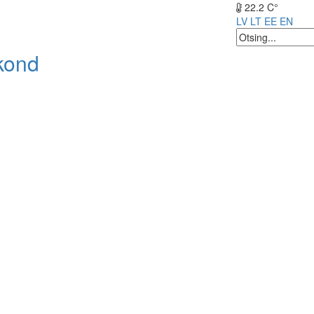
22.2 C°
LV
LT
EE
EN
kond