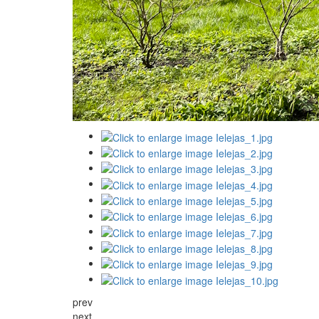
prev
next