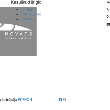
Kasulikud lingid
V
Turismiinfo
Foto ja Video
Kontaktid
u izstrādāja
EDEVON