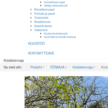
Interaktiivsed rajad
Giidiga ekskursioonid
Renditeenused
Pulmad ja peod
Turismiinfo
Reisibürood
Kasulik teave
Ostlemine
Kaubanduskeskused
Suveniirid ja kohalik toodang
KOOSTÖÖ
KONTAKTTEAVE
Külalistemaja
Sa oled siin:
Pealeht
/
ÖÖMAJA
/
Külalistemaja
/
Küla