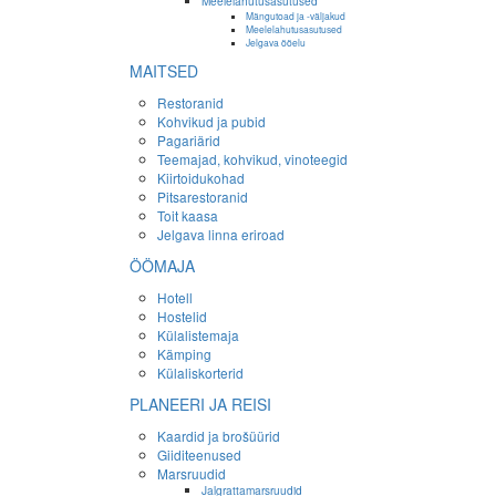
Meelelahutusasutused
Mängutoad ja -väljakud
Meelelahutusasutused
Jelgava ööelu
MAITSED
Restoranid
Kohvikud ja pubid
Pagariärid
Teemajad, kohvikud, vinoteegid
Kiirtoidukohad
Pitsarestoranid
Toit kaasa
Jelgava linna eriroad
ÖÖMAJA
Hotell
Hostelid
Külalistemaja
Kämping
Külaliskorterid
PLANEERI JA REISI
Kaardid ja brošüürid
Giiditeenused
Marsruudid
Jalgrattamarsruudid