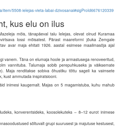
aja/item/5508-ielejas-vieta-labai-dzivosanai#sigProId6676120339
t, kus elu on ilus
Mazeleja mõis, tänapäeval talu Ielejas, olevat olnud Kuramaa
nvirtsava lossi mõisatest. Pärast maareformi jõuka Zemgale
tav avar maja ehitati 1926. aastal esimese maailmasõja ajal
elgi vanem. Täna on elumaja hoole ja armastusega renoveeritud,
olm vannituba. Talumaja sobib perepuhkuseks ja väiksemate
). Maja renditakse sobiva õhustiku tõttu sageli ka vaimsete
rk, kust ammutada inspiratsiooni.
 häid inimesi kaugemalt. Majas on 5 magamistuba, kuhu mahub
dudeks, konverentsideks, koosolekuteks – 8–12 eurot inimese
nnasoodustused sõltuvalt grupi suurusest ja majutuse kestusest,