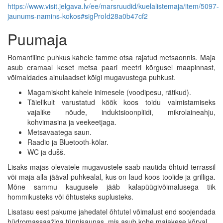
https://www.visit.jelgava.lv/ee/marsruudid/kuelalistemaja/item/5097-
jaunums-namins-kokos#sigProId28a0b47cf2
Puumaja
Romantiline puhkus kahele tamme otsa rajatud metsaonnis. Maja
asub eramaal keset metsa paari meetri kõrgusel maapinnast,
võimaldades ainulaadset kõigi mugavustega puhkust.
Magamiskoht kahele inimesele (voodipesu, rätikud).
Täielikult varustatud köök koos toidu valmistamiseks
vajalike nõude, induktsioonpliidi, mikrolaineahju,
kohvimasina ja veekeetjaga.
Metsavaatega saun.
Raadio ja Bluetooth-kõlar.
WC ja dušš.
Lisaks majas olevatele mugavustele saab nautida õhtuid terrassil
või maja alla jääval puhkealal, kus on laud koos toolide ja grilliga.
Mõne sammu kaugusele jääb kalapüügivõimalusega tiik
hommikusteks või õhtusteks suplusteks.
Lisatasu eest pakume jahedatel õhtutel võimalust end soojendada
hüdromassaažiga tünnisaunas, mis asub kohe majakese kõrval.