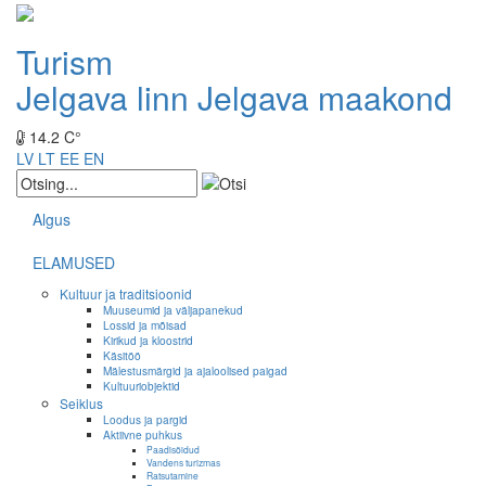
Turism
Jelgava linn
Jelgava maakond
14.2 C°
LV
LT
EE
EN
Algus
ELAMUSED
Kultuur ja traditsioonid
Muuseumid ja väljapanekud
Lossid ja mõisad
Kirikud ja kloostrid
Käsitöö
Mälestusmärgid ja ajaloolised paigad
Kultuuriobjektid
Seiklus
Loodus ja pargid
Aktiivne puhkus
Paadisõidud
Vandens turizmas
Ratsutamine