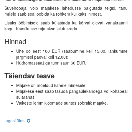
Suvehooajal võib majakese lähedusse paigutada telgid, tänu
millele saab seal ööbida ka rohkem kui kaks inimest.
Lisaks ööbimisele saab külastada ka kõrval olevat vanakraami
kogu. Kaasikusse rajatakse jalutusrada.
Hinnad
Ühe öö eest 100 EUR (saabumine kell 15.00, lahkumine
järgmisel päeval kell 12.00);
Hüdromassaažiga tünnisaun 60 EUR.
Täiendav teave
Majake on mõeldud kahele inimesele.
Majakese eest saab tasuda pangaülekandega või kohapeal
sularahas.
Väikeste lemmikloomade suhtes sõbralik majake.
tagasi ülest