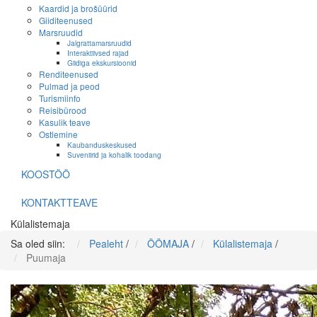
Kaardid ja brošüürid
Giiditeenused
Marsruudid
Jalgrattamarsruudid
Interaktiivsed rajad
Giidiga ekskursioonid
Renditeenused
Pulmad ja peod
Turismiinfo
Reisibürood
Kasulik teave
Ostlemine
Kaubanduskeskused
Suveniirid ja kohalik toodang
KOOSTÖÖ
KONTAKTTEAVE
Külalistemaja
Sa oled siin:
Pealeht
/
ÖÖMAJA
/
Külalistemaja
/
Puumaja