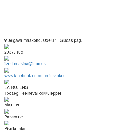
Jelgava maakond, Ūdeļu 1, Glūdas pag.
29377105
ilze.lomakina@inbox.lv
www.facebook.com/naminskokos
LV, RU, ENG
Tööaeg - eelneval kokkuleppel
Majutus
Parkimine
Pikniku alad