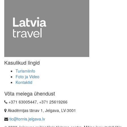
Kasulikud lingid
Turismiinfo
Foto ja Video
Kontaktid
Võta meiega ühendust
+371 63005447, +371 25619266
Akadēmijas tänav 1, Jelgava, LV-3001
tic@tornis.jelgava.lv