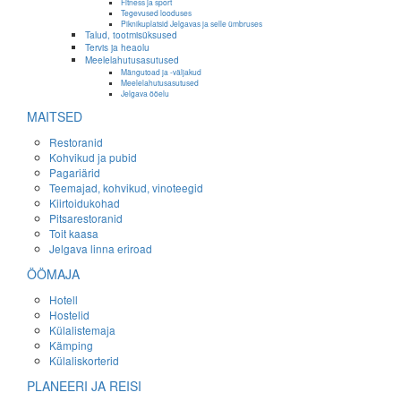
Fitness ja sport
Tegevused looduses
Piknikuplatsid Jelgavas ja selle ümbruses
Talud, tootmisüksused
Tervis ja heaolu
Meelelahutusasutused
Mängutoad ja -väljakud
Meelelahutusasutused
Jelgava ööelu
MAITSED
Restoranid
Kohvikud ja pubid
Pagariärid
Teemajad, kohvikud, vinoteegid
Kiirtoidukohad
Pitsarestoranid
Toit kaasa
Jelgava linna eriroad
ÖÖMAJA
Hotell
Hostelid
Külalistemaja
Kämping
Külaliskorterid
PLANEERI JA REISI