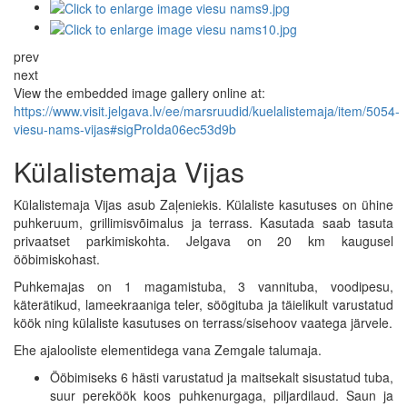
prev
next
View the embedded image gallery online at:
https://www.visit.jelgava.lv/ee/marsruudid/kuelalistemaja/item/5054-
viesu-nams-vijas#sigProIda06ec53d9b
Külalistemaja Vijas
Külalistemaja Vijas asub Zaļeniekis. Külaliste kasutuses on ühine
puhkeruum, grillimisvõimalus ja terrass. Kasutada saab tasuta
privaatset parkimiskohta. Jelgava on 20 km kaugusel
ööbimiskohast.
Puhkemajas on 1 magamistuba, 3 vannituba, voodipesu,
käterätikud, lameekraaniga teler, söögituba ja täielikult varustatud
köök ning külaliste kasutuses on terrass/sisehoov vaatega järvele.
Ehe ajalooliste elementidega vana Zemgale talumaja.
Ööbimiseks 6 hästi varustatud ja maitsekalt sisustatud tuba,
suur pereköök koos puhkenurgaga, piljardilaud. Saun ja