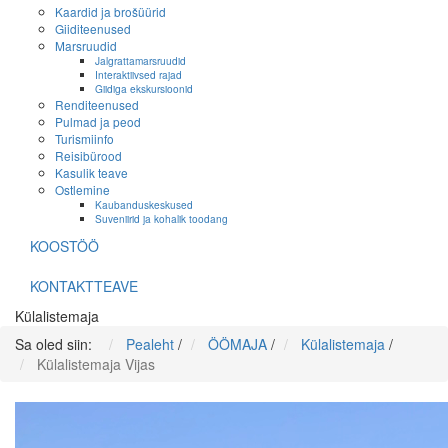
Kaardid ja brošüürid
Giiditeenused
Marsruudid
Jalgrattamarsruudid
Interaktiivsed rajad
Giidiga ekskursioonid
Renditeenused
Pulmad ja peod
Turismiinfo
Reisibürood
Kasulik teave
Ostlemine
Kaubanduskeskused
Suveniirid ja kohalik toodang
KOOSTÖÖ
KONTAKTTEAVE
Külalistemaja
Sa oled siin:
Pealeht
/
ÖÖMAJA
/
Külalistemaja
/
Külalistemaja Vijas