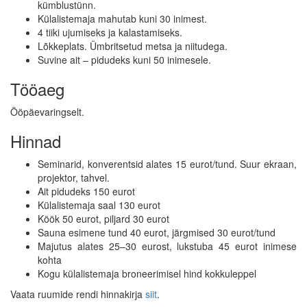
kümblustünn.
Külalistemaja mahutab kuni 30 inimest.
4 tiiki ujumiseks ja kalastamiseks.
Lõkkeplats. Ümbritsetud metsa ja niitudega.
Suvine ait – pidudeks kuni 50 inimesele.
Tööaeg
Ööpäevaringselt.
Hinnad
Seminarid, konverentsid alates 15 eurot/tund. Suur ekraan,
projektor, tahvel.
Ait pidudeks 150 eurot
Külalistemaja saal 130 eurot
Köök 50 eurot, piljard 30 eurot
Sauna esimene tund 40 eurot, järgmised 30 eurot/tund
Majutus alates 25–30 eurost, lukstuba 45 eurot inimese
kohta
Kogu külalistemaja broneerimisel hind kokkuleppel
Vaata ruumide rendi hinnakirja
siit
.