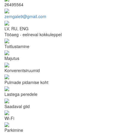
26495564
zemgale9@gmail.com
LV, RU, ENG
Tööaeg - eelneval kokkuleppel
Toitlustamine
Majutus
Konverentsiruumid
Pulmade pidamise koht
Lastega peredele
Saadaval giid
Wi-Fi
Parkimine