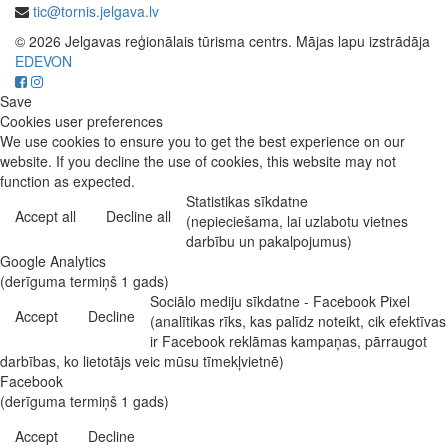
tic@tornis.jelgava.lv
© 2026 Jelgavas reģionālais tūrisma centrs. Mājas lapu izstrādāja
EDEVON
Save
Cookies user preferences
We use cookies to ensure you to get the best experience on our
website. If you decline the use of cookies, this website may not
function as expected.
Statistikas sīkdatne
Accept all
Decline all
(nepieciešama, lai uzlabotu vietnes
darbību un pakalpojumus)
Google Analytics
(derīguma termiņš 1 gads)
Sociālo mediju sīkdatne - Facebook Pixel
Accept
Decline
(analītikas rīks, kas palīdz noteikt, cik efektīvas
ir Facebook reklāmas kampaņas, pārraugot
darbības, ko lietotājs veic mūsu tīmekļvietnē)
Facebook
(derīguma termiņš 1 gads)
Accept
Decline