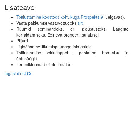
Lisateave
Toitlustamine koostöös kohvikuga Prospekts 9
(Jelgavas).
Vaata pakkumisi vastuvõttudeks
siit
.
Ruumid seminarideks, eri pidustusteks. Laagrite
korraldamiseks. Eelneva broneeringu alusel.
Piljard.
Ligipääsetav liikumispuudega inimestele.
Toitlustamine kokkuleppel – peolauad, hommiku- ja
õhtusöögid.
Lemmikloomad ei ole lubatud.
tagasi ülest