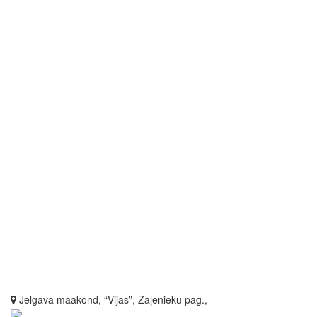
Jelgava maakond, “Vijas”, Zaļenieku pag.,