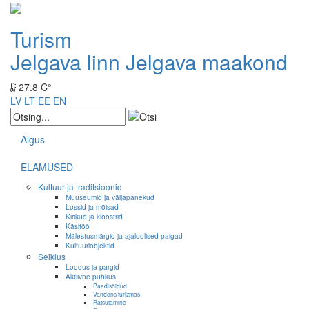
Turism
Jelgava linn
Jelgava maakond
27.8 C°
LV
LT
EE
EN
Algus
ELAMUSED
Kultuur ja traditsioonid
Muuseumid ja väljapanekud
Lossid ja mõisad
Kirikud ja kloostrid
Käsitöö
Mälestusmärgid ja ajaloolised paigad
Kultuuriobjektid
Seiklus
Loodus ja pargid
Aktiivne puhkus
Paadisõidud
Vandens turizmas
Ratsutamine