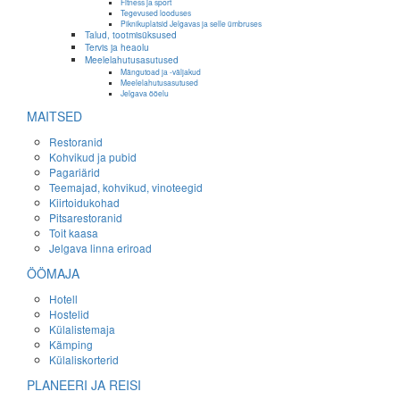
Fitness ja sport
Tegevused looduses
Piknikuplatsid Jelgavas ja selle ümbruses
Talud, tootmisüksused
Tervis ja heaolu
Meelelahutusasutused
Mängutoad ja -väljakud
Meelelahutusasutused
Jelgava ööelu
MAITSED
Restoranid
Kohvikud ja pubid
Pagariärid
Teemajad, kohvikud, vinoteegid
Kiirtoidukohad
Pitsarestoranid
Toit kaasa
Jelgava linna eriroad
ÖÖMAJA
Hotell
Hostelid
Külalistemaja
Kämping
Külaliskorterid
PLANEERI JA REISI