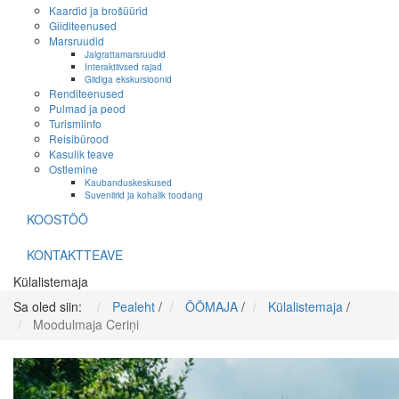
Kaardid ja brošüürid
Giiditeenused
Marsruudid
Jalgrattamarsruudid
Interaktiivsed rajad
Giidiga ekskursioonid
Renditeenused
Pulmad ja peod
Turismiinfo
Reisibürood
Kasulik teave
Ostlemine
Kaubanduskeskused
Suveniirid ja kohalik toodang
KOOSTÖÖ
KONTAKTTEAVE
Külalistemaja
Sa oled siin:
Pealeht
/
ÖÖMAJA
/
Külalistemaja
/
Moodulmaja Ceriņi