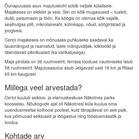
Õunapuuaias asuv majutuskoht sobib neljale külalisele.
Majakeses on elekter ja vesi. Siin on kõik mugavused – tualett,
dušš, pesumasin ja föön. Ka köögis on olemas kõik vajalik,
sealhulgas pliit, mikrolaineahi, külmkapp, nõud, söögiriistad ja
joogivesi.
Ceriņi majakeses on mõnusaks puhkuseks saadaval ka
lauamängud ja raamatud, laste mänguväljak, kiiktoolid ja
täiendavad piknikualad (ka varikatusega).
Maja pindala on 36 ruutmeetrit, terrass looduse nautimiseks laiub
58 ruutmeetril. Majutusasutus asub Jelgavast vaid 18 km ja Riiast
65 km kaugusel.
Millega veel arvestada?
Ceriņi kuulub seiklus- ja elamuskeskuse Nākotnes parks
koosseisu. Nõukogude ajal oli Nākotnesi küla kuulus oma
uuendusmeelse kolhoosi poolest, kuid tänapäeval on see paik,
kus põimuvad seiklused ja lõõgastus ning tööstusmaastik ja
loodus.
Kohtade arv