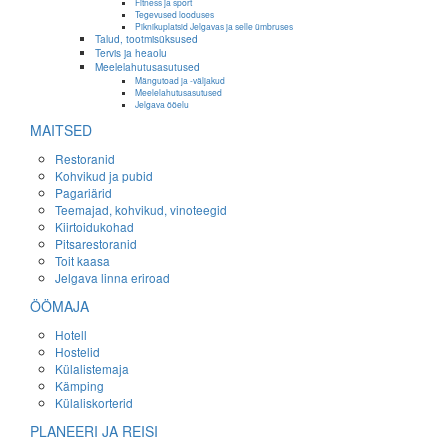
Fitness ja sport
Tegevused looduses
Piknikuplatsid Jelgavas ja selle ümbruses
Talud, tootmisüksused
Tervis ja heaolu
Meelelahutusasutused
Mängutoad ja -väljakud
Meelelahutusasutused
Jelgava ööelu
MAITSED
Restoranid
Kohvikud ja pubid
Pagariärid
Teemajad, kohvikud, vinoteegid
Kiirtoidukohad
Pitsarestoranid
Toit kaasa
Jelgava linna eriroad
ÖÖMAJA
Hotell
Hostelid
Külalistemaja
Kämping
Külaliskorterid
PLANEERI JA REISI