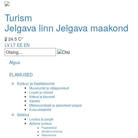
Turism
Jelgava linn
Jelgava maakond
24.5 C°
LV
LT
EE
EN
Algus
ELAMUSED
Kultuur ja traditsioonid
Muuseumid ja väljapanekud
Lossid ja mõisad
Kirikud ja kloostrid
Käsitöö
Mälestusmärgid ja ajaloolised paigad
Kultuuriobjektid
Seiklus
Loodus ja pargid
Aktiivne puhkus
Paadisõidud
Vandens turizmas
Ratsutamine