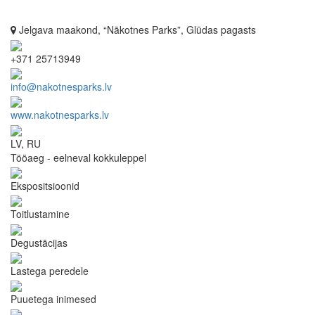
Jelgava maakond, “Nākotnes Parks”, Glūdas pagasts
+371 25713949
info@nakotnesparks.lv
www.nakotnesparks.lv
LV, RU
Tööaeg - eelneval kokkuleppel
Ekspositsioonid
Toitlustamine
Degustācijas
Lastega peredele
Puuetega inimesed