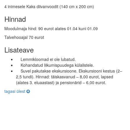
4 inimesele Kaks diivanvoodit (140 cm x 200 cm)
Hinnad
Moodulmaja hind: 90 eurot alates 01.04 kuni 01.09
Talvehooajal 70 eurot
Lisateave
Lemmikloomad ei ole lubatud.
Kohandatud liikumispuudega külalistele.
Suvel pakutakse ekskursioone. Ekskursiooni kestus (2–
2,5 tundi). Hinnad: täiskasvanud – 8,00 eurot, lapsed
(alates 3. eluaastast) ja pensionärid – 6,00 eurot.
tagasi ülest