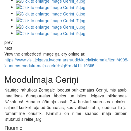
prev
next
View the embedded image gallery online at:
https://www.visit.jelgava.lv/ee/marsruudid/kuelalistemaja/item/4995-
jaunums-modulu-maja-cerini#sigProId41f1196ff5
Moodulmaja Ceriņi
Nautige rahulikku Zemgale loodust puhkemajas Ceriņi, mis asub
maalilises õunapuuaias Ābeles un bites Jelgava piirkonnas
Nākotnes! Hubane öömaja asub 7,4 hektari suuruses eelmise
sajandi keskel rajatud õunaaias, kus valitseb rahu, looduse ilu ja
romantiline õhustik. Kinnistu on nime saanud maja ümber
istutatud sirelite järgi.
Ruumid