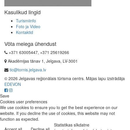
Kasulikud lingid
Turismiinfo
Foto ja Video
Kontaktid
Võta meiega ühendust
+371 63005447, +371 25619266
Akadēmijas tänav 1, Jelgava, LV-3001
tic@tornis.jelgava.lv
© 2026 Jelgavas reģionālais tūrisma centrs. Mājas lapu izstrādāja
EDEVON
Save
Cookies user preferences
We use cookies to ensure you to get the best experience on our
website. If you decline the use of cookies, this website may not
function as expected.
Statistikas sīkdatne
Accept all
Decline all