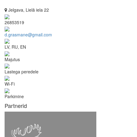
Jelgava, Lielā iela 22
26853519
d.grasmane@gmail.com
LV, RU, EN
Majutus
Lastega peredele
Wi-Fi
Parkimine
Partnerid