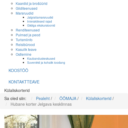
Kaardid ja brošüürid
Giiditeenused
Marsruudid
Jalgrattamarsruudid
Interaktiivsed rajad
Giidiga ekskursioonid
Renditeenused
Pulmad ja peod
Turismiinfo
Reisibürood
Kasulik teave
Ostlemine
Kaubanduskeskused
Suveniirid ja kohalik toodang
KOOSTÖÖ
KONTAKTTEAVE
Külaliskorterid
Sa oled siin:
Pealeht
/
ÖÖMAJA
/
Külaliskorterid
/
Hubane korter Jelgava kesklinnas