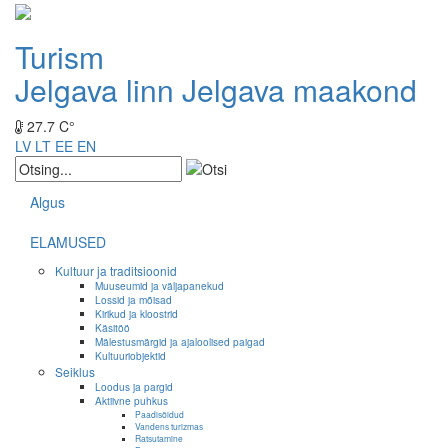
Turism
Jelgava linn
Jelgava maakond
27.7 C°
LV
LT
EE
EN
Algus
ELAMUSED
Kultuur ja traditsioonid
Muuseumid ja väljapanekud
Lossid ja mõisad
Kirikud ja kloostrid
Käsitöö
Mälestusmärgid ja ajaloolised paigad
Kultuuriobjektid
Seiklus
Loodus ja pargid
Aktiivne puhkus
Paadisõidud
Vandens turizmas
Ratsutamine