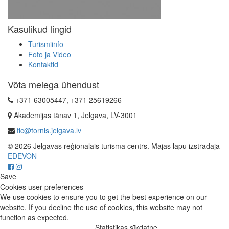
Kasulikud lingid
Turismiinfo
Foto ja Video
Kontaktid
Võta meiega ühendust
+371 63005447, +371 25619266
Akadēmijas tänav 1, Jelgava, LV-3001
tic@tornis.jelgava.lv
© 2026 Jelgavas reģionālais tūrisma centrs. Mājas lapu izstrādāja
EDEVON
Save
Cookies user preferences
We use cookies to ensure you to get the best experience on our
website. If you decline the use of cookies, this website may not
function as expected.
Statistikas sīkdatne