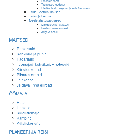
Fitness ja sport
Tegevused looduses
Piknikuplatsid Jelgavas ja selle ümbruses
Talud, tootmisüksused
Tervis ja heaolu
Meelelahutusasutused
Mängutoad ja -väljakud
Meelelahutusasutused
Jelgava ööelu
MAITSED
Restoranid
Kohvikud ja pubid
Pagariärid
Teemajad, kohvikud, vinoteegid
Kiirtoidukohad
Pitsarestoranid
Toit kaasa
Jelgava linna eriroad
ÖÖMAJA
Hotell
Hostelid
Külalistemaja
Kämping
Külaliskorterid
PLANEERI JA REISI