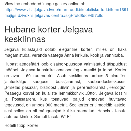
View the embedded image gallery online at:
https://www.visit.jelgava.lv/ee/marsruudid/kuelaliskorterid/item/1691-
majigs-dzivoklis-jelgavas-centra#sigProId8dc9457c9d
Hubane korter Jelgava
kesklinnas
Jelgava külastajaid ootab elegantne korter, milles on kaks
magamistuba, veranda vaatega Anna kirikule, köök ja vannituba.
Hubast atmosfääri loob disainer-puusepa valmistatud täispuidust
mööbel, Jelgava kunstnike omalooming - maalid ja fotod. Korter
on avar - 60 ruutmeetrit. Asub kesklinnas umbes 5-minutilise
jalutuskäigu kaugusel bussijaamast, kaubanduskeskusest
„Pilsētas pasāža“, bistroost „Silva“ ja pererestoranist „Hercogs“.
Peaaegu kõrval on külaliste lemmikkohvik „Otto“. Jelgava lossini
ja Postisaareni, kus toimuvad paljud erinevad huvitavad
tegevused, on umbes 900 meetrit. See korter eriti meeldib lastele,
sest selles on nii mänguasjad kui ka raamatud. Hoovis - tasuta
auto parkimine. Samuti tasuta Wi-Fi.
Hotelli-tüüpi korter