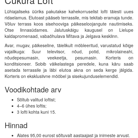
Cukura Loft
Lühiajaliseks üüriks pakutakse kahekorruselist lofti täiesti uues
ridaelamus. Elutoast pääseb terrassile, mis tekitab eramaja tunde.
Võluv terrass koos sisehooviga päikeseloojangute nautimiseks.
Otse linnasüdames. Jalutuskäigu kaugusel on Lielupe
kaldapromenaad, vabaõhulava Mītava ja Jelgava kesklinn.
Avar, mugav, päikeseline, täielikult möbleeritud, varustatud kõige
vajalikuga: Suur televiisor, nõud, potid, mikrolaineahi,
nõudepesumasin, veekeetja, pesumasin. Korteris on
konditsioneer. Sobib väikelastega peredele, kuna käru saab
asetada terrassile ja läbi elutoa akna on seda kerge jälgida.
Korteris on eksklusiivne mööbel ja sisekujunduselemendid.
Voodikohtade arv
Sõltub valitud loftist;
4–6 ühes loftis;
3 lofti kohta kuni 15.
Hinnad
Alates 95,00 eurost sõltuvalt aastaajast ja inimeste arvust.