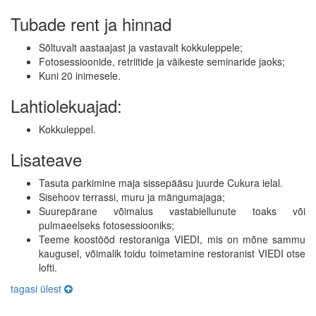
Tubade rent ja hinnad
Sõltuvalt aastaajast ja vastavalt kokkuleppele;
Fotosessioonide, retriitide ja väikeste seminaride jaoks;
Kuni 20 inimesele.
Lahtiolekuajad:
Kokkuleppel.
Lisateave
Tasuta parkimine maja sissepääsu juurde Cukura ielal.
Sisehoov terrassi, muru ja mängumajaga;
Suurepärane võimalus vastabiellunute toaks või
pulmaeelseks fotosessiooniks;
Teeme koostööd restoraniga VIEDI, mis on mõne sammu
kaugusel, võimalik toidu toimetamine restoranist VIEDI otse
lofti.
tagasi ülest