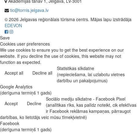
Akadēmijas tänav 1, Jelgava, LV-3001
tic@tornis.jelgava.lv
© 2026 Jelgavas reģionālais tūrisma centrs. Mājas lapu izstrādāja
EDEVON
Save
Cookies user preferences
We use cookies to ensure you to get the best experience on our
website. If you decline the use of cookies, this website may not
function as expected.
Statistikas sīkdatne
Accept all
Decline all
(nepieciešama, lai uzlabotu vietnes
darbību un pakalpojumus)
Google Analytics
(derīguma termiņš 1 gads)
Sociālo mediju sīkdatne - Facebook Pixel
Accept
Decline
(analītikas rīks, kas palīdz noteikt, cik efektīvas
ir Facebook reklāmas kampaņas, pārraugot
darbības, ko lietotājs veic mūsu tīmekļvietnē)
Facebook
(derīguma termiņš 1 gads)