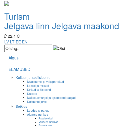
Turism
Jelgava linn
Jelgava maakond
22.4 C°
LV
LT
EE
EN
Algus
ELAMUSED
Kultuur ja traditsioonid
Muuseumid ja väljapanekud
Lossid ja mõisad
Kirikud ja kloostrid
Käsitöö
Mälestusmärgid ja ajaloolised paigad
Kultuuriobjektid
Seiklus
Loodus ja pargid
Aktiivne puhkus
Paadisõidud
Vandens turizmas
Ratsutamine