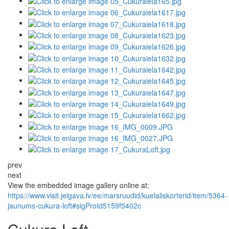
prev
next
View the embedded image gallery online at:
https://www.visit.jelgava.lv/ee/marsruudid/kuelaliskorterid/item/5364-
jaunums-cukura-loft#sigProId5159f5402c