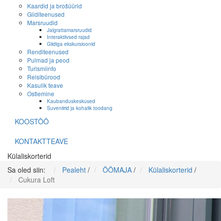
Kaardid ja brošüürid
Giiditeenused
Marsruudid
Jalgrattamarsruudid
Interaktiivsed rajad
Giidiga ekskursioonid
Renditeenused
Pulmad ja peod
Turismiinfo
Reisibürood
Kasulik teave
Ostlemine
Kaubanduskeskused
Suveniirid ja kohalik toodang
KOOSTÖÖ
KONTAKTTEAVE
Külaliskorterid
Sa oled siin:
Pealeht
/
ÖÖMAJA
/
Külaliskorterid
/
Cukura Loft