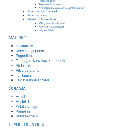
Fitness ja sport
Tegevused looduses
Piknikuplatsid Jelgavas ja selle ümbruses
Talud, tootmisüksused
Tervis ja heaolu
Meelelahutusasutused
Mängutoad ja -väljakud
Meelelahutusasutused
Jelgava ööelu
MAITSED
Restoranid
Kohvikud ja pubid
Pagariärid
Teemajad, kohvikud, vinoteegid
Kiirtoidukohad
Pitsarestoranid
Toit kaasa
Jelgava linna eriroad
ÖÖMAJA
Hotell
Hostelid
Külalistemaja
Kämping
Külaliskorterid
PLANEERI JA REISI