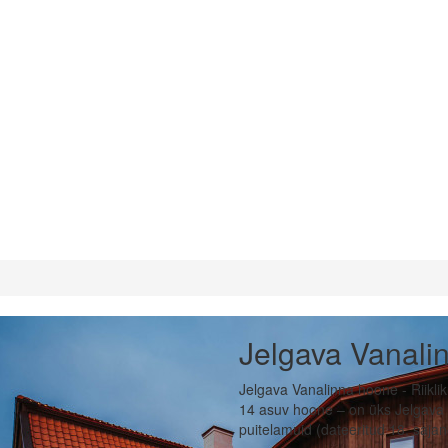
Jelgava Vanali
Jelgava Vanalinna hoone - Riiklik
14 asuv hoone – on üks Jelgava 
puitelamuid (dateeritud 18. sajan