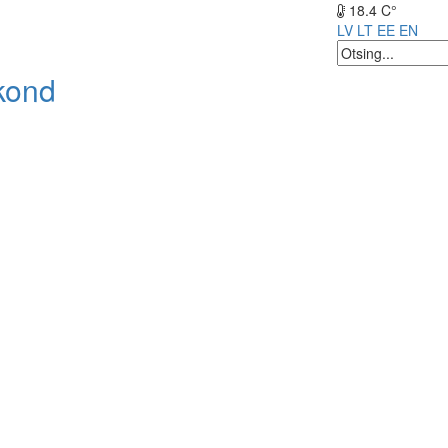
18.4 C°
LV
LT
EE
EN
kond