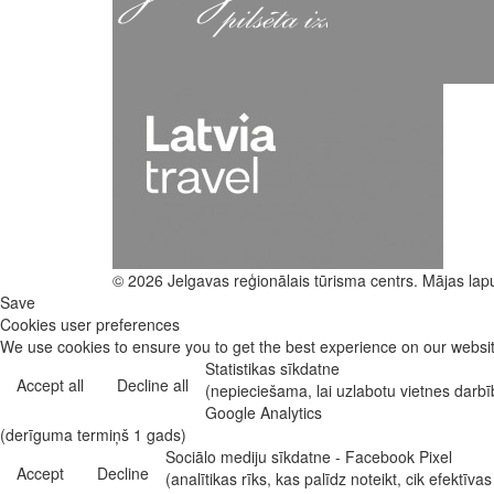
© 2026 Jelgavas reģionālais tūrisma centrs. Mājas lap
Save
Cookies user preferences
We use cookies to ensure you to get the best experience on our website
Statistikas sīkdatne
Accept all
Decline all
(nepieciešama, lai uzlabotu vietnes darb
Google Analytics
(derīguma termiņš 1 gads)
Sociālo mediju sīkdatne - Facebook Pixel
Accept
Decline
(analītikas rīks, kas palīdz noteikt, cik efekt