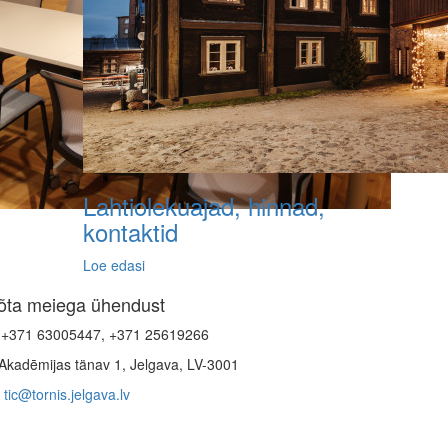
Lahtiolekuajad, hinnad,
kontaktid
Loe edasi
õta meiega ühendust
+371 63005447, +371 25619266
Akadēmijas tänav 1, Jelgava, LV-3001
tic@tornis.jelgava.lv