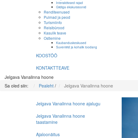
Interaktiivsed rajad
Giidiga ekskursioonid
Renditeenused
Pulmad ja peod
Turismiinfo
Reisibürood
Kasulik teave
Ostlemine
Kaubanduskeskused
Suveniirid ja kohalik toodang
KOOSTÖÖ
KONTAKTTEAVE
Jelgava Vanalinna hoone
Sa oled siin:
Pealeht
/
Jelgava Vanalinna hoone
Jelgava Vanalinna hoone ajalugu
Jelgava Vanalinna hoone
taastamine
Ajaloonäitus