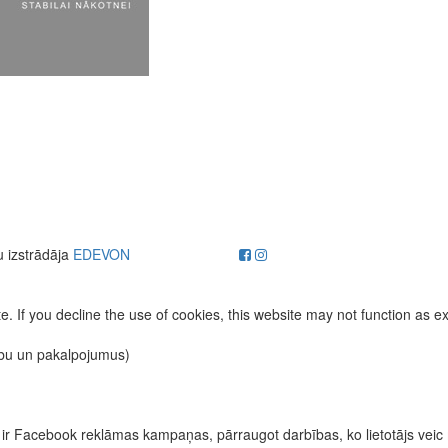
u izstrādāja
EDEVON
. If you decline the use of cookies, this website may not function as e
ību un pakalpojumus)
īvas ir Facebook reklāmas kampaņas, pārraugot darbības, ko lietotājs vei