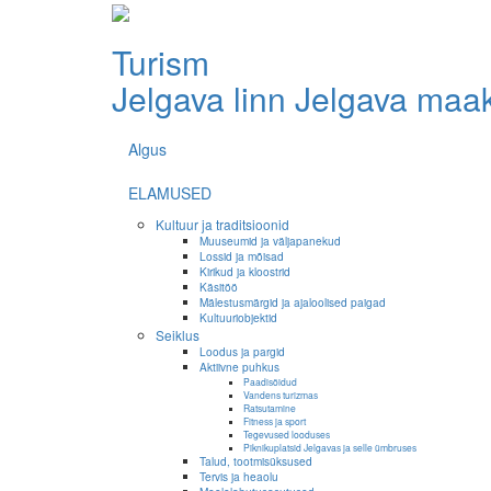
Turism
Jelgava linn
Jelgava maa
Algus
ELAMUSED
Kultuur ja traditsioonid
Muuseumid ja väljapanekud
Lossid ja mõisad
Kirikud ja kloostrid
Käsitöö
Mälestusmärgid ja ajaloolised paigad
Kultuuriobjektid
Seiklus
Loodus ja pargid
Aktiivne puhkus
Paadisõidud
Vandens turizmas
Ratsutamine
Fitness ja sport
Tegevused looduses
Piknikuplatsid Jelgavas ja selle ümbruses
Talud, tootmisüksused
Tervis ja heaolu