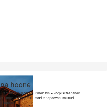
nna hoone
u tähtsusega arhitektuurimälestis – Vecpilsētas tänav
vanimaid ja väärtuslikumaid tänapäevani säilinud
di lõppu).