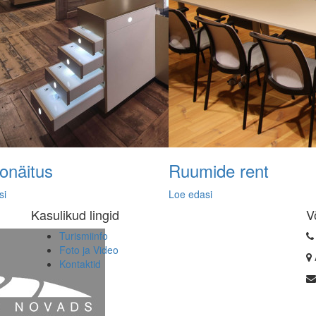
onäitus
Ruumide rent
si
Loe edasi
Kasulikud lingid
V
Turismiinfo
Foto ja Video
Kontaktid