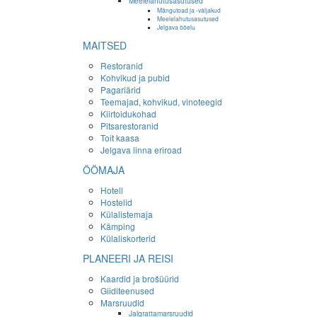
Meelelahutusasutused
Mängutoad ja -väljakud
Meelelahutusasutused
Jelgava ööelu
MAITSED
Restoranid
Kohvikud ja pubid
Pagariärid
Teemajad, kohvikud, vinoteegid
Kiirtoidukohad
Pitsarestoranid
Toit kaasa
Jelgava linna eriroad
ÖÖMAJA
Hotell
Hostelid
Külalistemaja
Kämping
Külaliskorterid
PLANEERI JA REISI
Kaardid ja brošüürid
Giiditeenused
Marsruudid
Jalgrattamarsruudid