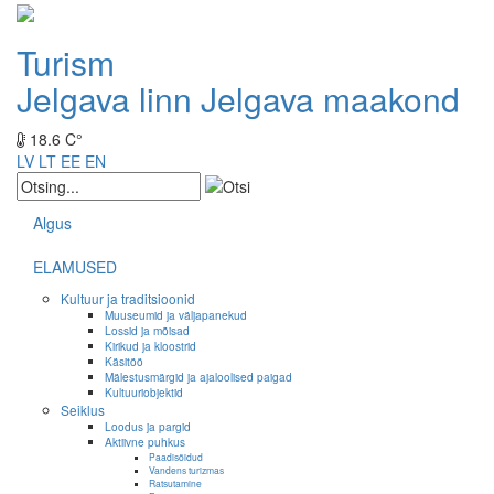
Turism
Jelgava linn
Jelgava maakond
18.6 C°
LV
LT
EE
EN
Algus
ELAMUSED
Kultuur ja traditsioonid
Muuseumid ja väljapanekud
Lossid ja mõisad
Kirikud ja kloostrid
Käsitöö
Mälestusmärgid ja ajaloolised paigad
Kultuuriobjektid
Seiklus
Loodus ja pargid
Aktiivne puhkus
Paadisõidud
Vandens turizmas
Ratsutamine