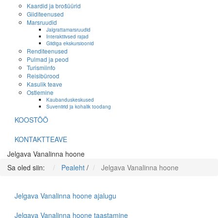
Kaardid ja brošüürid
Giiditeenused
Marsruudid
Jalgrattamarsruudid
Interaktiivsed rajad
Giidiga ekskursioonid
Renditeenused
Pulmad ja peod
Turismiinfo
Reisibürood
Kasulik teave
Ostlemine
Kaubanduskeskused
Suveniirid ja kohalik toodang
KOOSTÖÖ
KONTAKTTEAVE
Jelgava Vanalinna hoone
Sa oled siin:
Pealeht
/
Jelgava Vanalinna hoone
Jelgava Vanalinna hoone ajalugu
Jelgava Vanalinna hoone taastamine