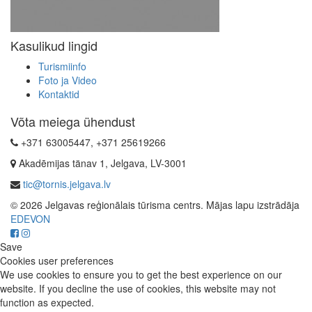
Kasulikud lingid
Turismiinfo
Foto ja Video
Kontaktid
Võta meiega ühendust
+371 63005447, +371 25619266
Akadēmijas tänav 1, Jelgava, LV-3001
tic@tornis.jelgava.lv
© 2026 Jelgavas reģionālais tūrisma centrs. Mājas lapu izstrādāja
EDEVON
Save
Cookies user preferences
We use cookies to ensure you to get the best experience on our
website. If you decline the use of cookies, this website may not
function as expected.