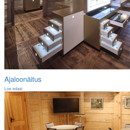
Ajaloonäitus
Loe edasi