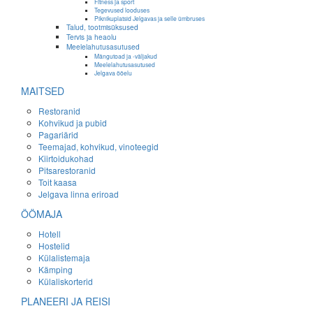
Fitness ja sport
Tegevused looduses
Piknikuplatsid Jelgavas ja selle ümbruses
Talud, tootmisüksused
Tervis ja heaolu
Meelelahutusasutused
Mängutoad ja -väljakud
Meelelahutusasutused
Jelgava ööelu
MAITSED
Restoranid
Kohvikud ja pubid
Pagariärid
Teemajad, kohvikud, vinoteegid
Kiirtoidukohad
Pitsarestoranid
Toit kaasa
Jelgava linna eriroad
ÖÖMAJA
Hotell
Hostelid
Külalistemaja
Kämping
Külaliskorterid
PLANEERI JA REISI