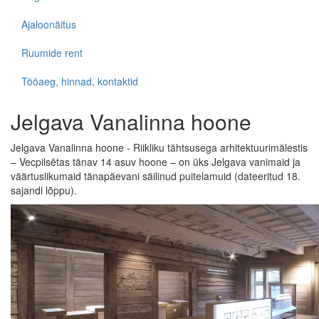
Ajaloonäitus
Ruumide rent
Tööaeg, hinnad, kontaktid
Jelgava Vanalinna hoone
Jelgava Vanalinna hoone - Riikliku tähtsusega arhitektuurimälestis
– Vecpilsētas tänav 14 asuv hoone – on üks Jelgava vanimaid ja
väärtuslikumaid tänapäevani säilinud puitelamuid (dateeritud 18.
sajandi lõppu).