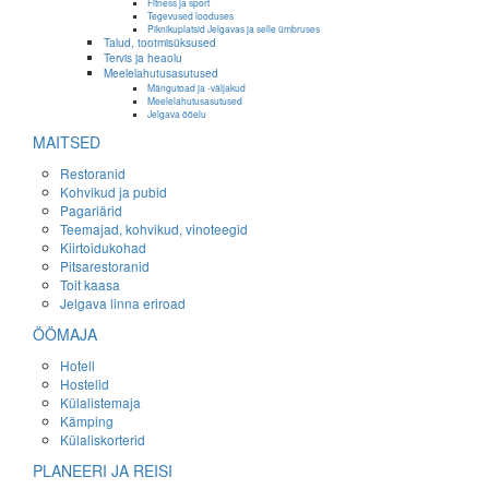
Fitness ja sport
Tegevused looduses
Piknikuplatsid Jelgavas ja selle ümbruses
Talud, tootmisüksused
Tervis ja heaolu
Meelelahutusasutused
Mängutoad ja -väljakud
Meelelahutusasutused
Jelgava ööelu
MAITSED
Restoranid
Kohvikud ja pubid
Pagariärid
Teemajad, kohvikud, vinoteegid
Kiirtoidukohad
Pitsarestoranid
Toit kaasa
Jelgava linna eriroad
ÖÖMAJA
Hotell
Hostelid
Külalistemaja
Kämping
Külaliskorterid
PLANEERI JA REISI