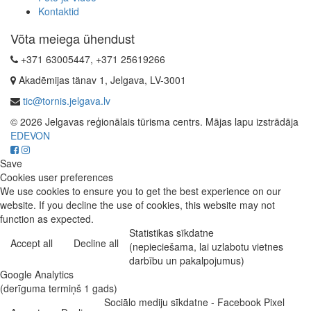
Kontaktid
Võta meiega ühendust
+371 63005447, +371 25619266
Akadēmijas tänav 1, Jelgava, LV-3001
tic@tornis.jelgava.lv
© 2026 Jelgavas reģionālais tūrisma centrs. Mājas lapu izstrādāja
EDEVON
Save
Cookies user preferences
We use cookies to ensure you to get the best experience on our
website. If you decline the use of cookies, this website may not
function as expected.
Statistikas sīkdatne
Accept all
Decline all
(nepieciešama, lai uzlabotu vietnes
darbību un pakalpojumus)
Google Analytics
(derīguma termiņš 1 gads)
Sociālo mediju sīkdatne - Facebook Pixel