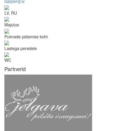
Galzemji.lv
LV, RU
Majutus
Pulmade pidamise koht
Lastega peredele
WC
Partnerid