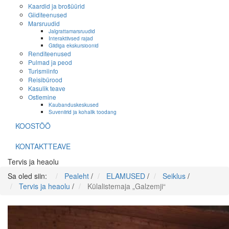
Kaardid ja brošüürid
Giiditeenused
Marsruudid
Jalgrattamarsruudid
Interaktiivsed rajad
Giidiga ekskursioonid
Renditeenused
Pulmad ja peod
Turismiinfo
Reisibürood
Kasulik teave
Ostlemine
Kaubanduskeskused
Suveniirid ja kohalik toodang
KOOSTÖÖ
KONTAKTTEAVE
Tervis ja heaolu
Sa oled siin:
Pealeht
/
ELAMUSED
/
Seiklus
/
Tervis ja heaolu
/
Külalistemaja „Galzemji“