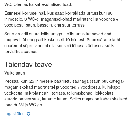
WC. Olemas ka kahekohalised toad.
Esimesel korrusel hall, kus saab korraldada üritusi kuni 80
inimesele, 3 WC-d, magamisekohad madratsitel ja voodites +
voodipesu, saun, bassein, eriti suur terrass.
Saun on eriti suure leiliruumiga. Leiliruumis tunnevad end
mugavalt üheaegselt keskmiselt 10 inimest. Suurepärane koht
suuremal sõpruskonnal olla koos nii lõbusas ürituses, kui ka
tervislikus saunas.
Täiendav teave
Väike saun
Peosaal kuni 25 inimesele baariletti, saunaga (saun puuküttega)
magamiskohad madratsitel ja voodites + voodipesu, külmkapp,
veekeetja, mikrolaineahi, terrass, telkimiskohad, lõkkeplats,
autode parkimisala, katame lauad. Selles majas on kahekohalised
toad dušši ja WC-ga.
tagasi ülest