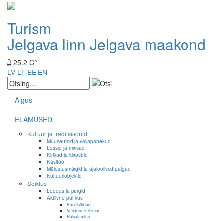
Turism
Jelgava linn
Jelgava maakond
25.2 C°
LV
LT
EE
EN
Algus
ELAMUSED
Kultuur ja traditsioonid
Muuseumid ja väljapanekud
Lossid ja mõisad
Kirikud ja kloostrid
Käsitöö
Mälestusmärgid ja ajaloolised paigad
Kultuuriobjektid
Seiklus
Loodus ja pargid
Aktiivne puhkus
Paadisõidud
Vandens turizmas
Ratsutamine