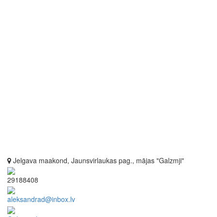
Jelgava maakond, Jaunsvirlaukas pag., mājas "Galzmji"
29188408
aleksandrad@inbox.lv