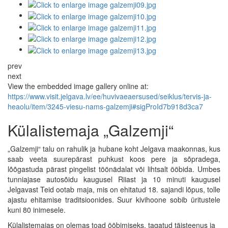
prev
next
View the embedded image gallery online at:
https://www.visit.jelgava.lv/ee/huvivaeaersused/seiklus/tervis-ja-
heaolu/item/3245-viesu-nams-galzemji#sigProId7b918d3ca7
Külalistemaja „Galzemji“
„Galzemji“ talu on rahulik ja hubane koht Jelgava maakonnas, kus
saab veeta suurepärast puhkust koos pere ja sõpradega,
lõõgastuda pärast pingelist töönädalat või lihtsalt ööbida. Umbes
tunniajase autosõidu kaugusel Riiast ja 10 minuti kaugusel
Jelgavast Teid ootab maja, mis on ehitatud 18. sajandi lõpus, tolle
ajastu ehitamise traditsioonides. Suur kivihoone sobib üritustele
kuni 80 inimesele.
Külalistemajas on olemas toad ööbimiseks, tagatud täisteenus ja