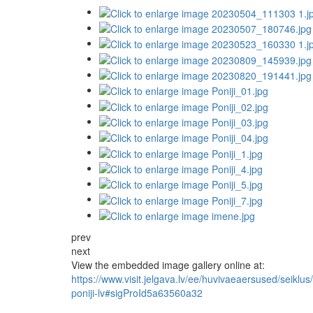
prev
next
View the embedded image gallery online at:
https://www.visit.jelgava.lv/ee/huvivaeaersused/seikl
poniji-lv#sigProId5a63560a32