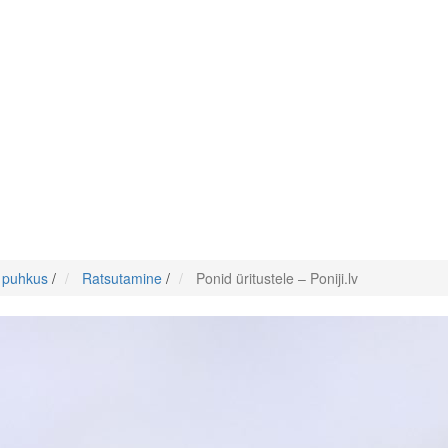
e puhkus
/
Ratsutamine
/
Ponid üritustele – Poniji.lv