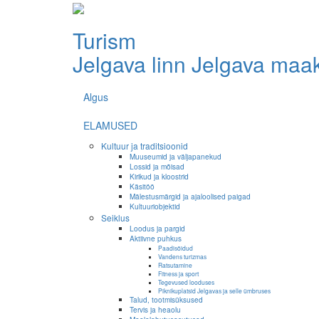
Turism
Jelgava linn
Jelgava maa
Algus
ELAMUSED
Kultuur ja traditsioonid
Muuseumid ja väljapanekud
Lossid ja mõisad
Kirikud ja kloostrid
Käsitöö
Mälestusmärgid ja ajaloolised paigad
Kultuuriobjektid
Seiklus
Loodus ja pargid
Aktiivne puhkus
Paadisõidud
Vandens turizmas
Ratsutamine
Fitness ja sport
Tegevused looduses
Piknikuplatsid Jelgavas ja selle ümbruses
Talud, tootmisüksused
Tervis ja heaolu