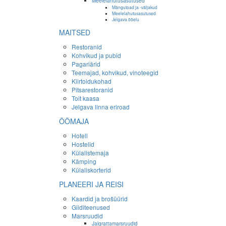
Meelelahutusasutused
Mängutoad ja -väljakud
Meelelahutusasutused
Jelgava ööelu
MAITSED
Restoranid
Kohvikud ja pubid
Pagariärid
Teemajad, kohvikud, vinoteegid
Kiirtoidukohad
Pitsarestoranid
Toit kaasa
Jelgava linna eriroad
ÖÖMAJA
Hotell
Hostelid
Külalistemaja
Kämping
Külaliskorterid
PLANEERI JA REISI
Kaardid ja brošüürid
Giiditeenused
Marsruudid
Jalgrattamarsruudid