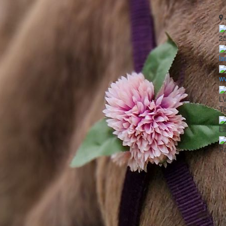
2
l
ww
L
Tö
La
Pa