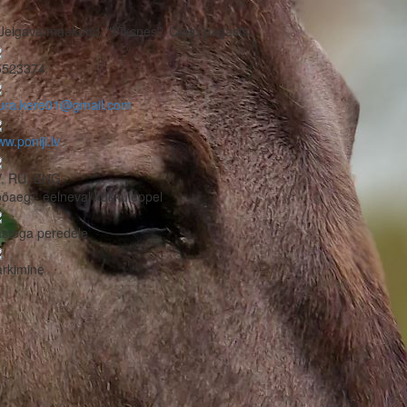
Jelgava maakond, "Vīksnes", Cenu pagasts
5523374
aura.kere01@gmail.com
w.poniji.lv
V, RU, ENG
öaeg - eelneval kokkuleppel
stega peredele
rkimine