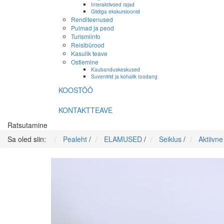
Interaktiivsed rajad
Giidiga ekskursioonid
Renditeenused
Pulmad ja peod
Turismiinfo
Reisibürood
Kasulik teave
Ostlemine
Kaubanduskeskused
Suveniirid ja kohalik toodang
KOOSTÖÖ
KONTAKTTEAVE
Ratsutamine
Sa oled siin:
Pealeht
/
ELAMUSED
/
Seiklus
/
Aktiivn