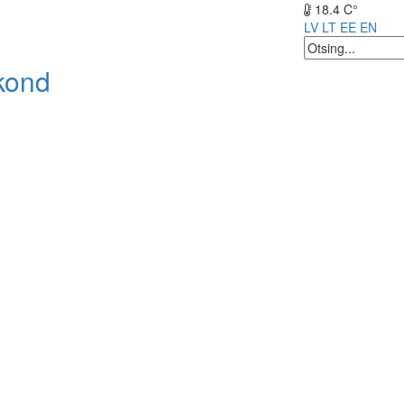
18.4 C°
LV
LT
EE
EN
kond