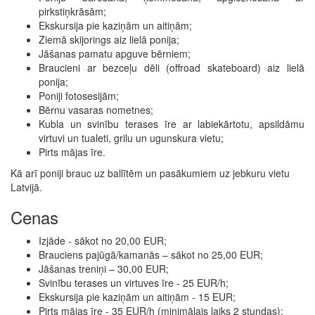
pirkstiņkrāsām;
Ekskursija pie kaziņām un aitiņām;
Ziemā skijorings aiz lielā ponija;
Jāšanas pamatu apguve bērniem;
Braucieni ar bezceļu dēli (offroad skateboard) aiz lielā
ponija;
Poniji fotosesijām;
Bērnu vasaras nometnes;
Kubla un svinību terases īre ar labiekārtotu, apsildāmu
virtuvi un tualeti, grilu un ugunskura vietu;
Pirts mājas īre.
Kā arī poniji brauc uz ballītēm un pasākumiem uz jebkuru vietu
Latvijā.
Cenas
Izjāde - sākot no 20,00 EUR;
Brauciens pajūgā/kamanās – sākot no 25,00 EUR;
Jāšanas treniņi – 30,00 EUR;
Svinību terases un virtuves īre - 25 EUR/h;
Ekskursija pie kaziņām un aitiņām - 15 EUR;
Pirts mājas īre - 35 EUR/h (minimālais laiks 2 stundas);