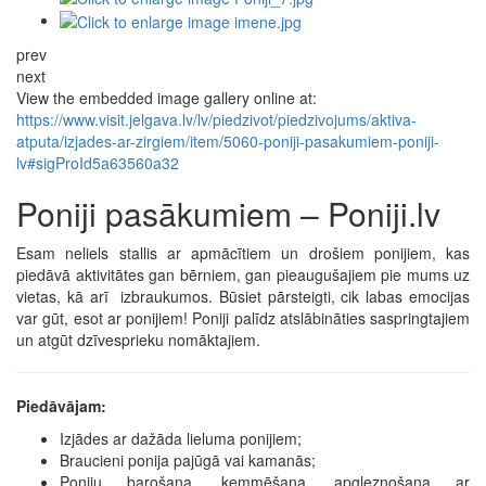
prev
next
View the embedded image gallery online at:
https://www.visit.jelgava.lv/lv/piedzivot/piedzivojums/aktiva-
atputa/izjades-ar-zirgiem/item/5060-poniji-pasakumiem-poniji-
lv#sigProId5a63560a32
Poniji pasākumiem – Poniji.lv
Esam neliels stallis ar apmācītiem un drošiem ponijiem, kas
piedāvā aktivitātes gan bērniem, gan pieaugušajiem pie mums uz
vietas, kā arī izbraukumos. Būsiet pārsteigti, cik labas emocijas
var gūt, esot ar ponijiem! Poniji palīdz atslābināties saspringtajiem
un atgūt dzīvesprieku nomāktajiem.
Piedāvājam:
Izjādes ar dažāda lieluma ponijiem;
Braucieni ponija pajūgā vai kamanās;
Poniju barošana, ķemmēšana, apgleznošana ar