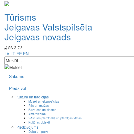
Tūrisms
Jelgavas Valstspilsēta
Jelgavas novads
26.3 C°
LV
LT
EE
EN
Sākums
Piedzīvot
Kultūra un tradīcijas
Muzeji un ekspozīcijas
Pilis un muižas
Baznīcas un klosteri
Amatniecība
Vēstures pieminekļi un piemiņas vietas
Kultūras objekti
Piedzīvojums
Daba un parki