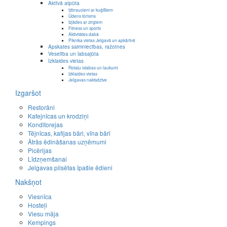
Aktīvā atpūta
Izbraucieni ar kuģīšiem
Ūdens tūrisms
Izjādes ar zirgiem
Fitness un sports
Aktivitātes dabā
Piknika vietas Jelgavā un apkārtnē
Apskates saimniecības, ražotnes
Veselība un labsajūta
Izklaides vietas
Rotaļu istabas un laukumi
Izklaides vietas
Jelgavas naktsdzīve
Izgaršot
Restorāni
Kafejnīcas un krodziņi
Konditorejas
Tējnīcas, kafijas bāri, vīna bāri
Ātrās ēdināšanas uzņēmumi
Picērijas
Līdzņemšanai
Jelgavas pilsētas īpašie ēdieni
Nakšņot
Viesnīca
Hosteļi
Viesu māja
Kempings