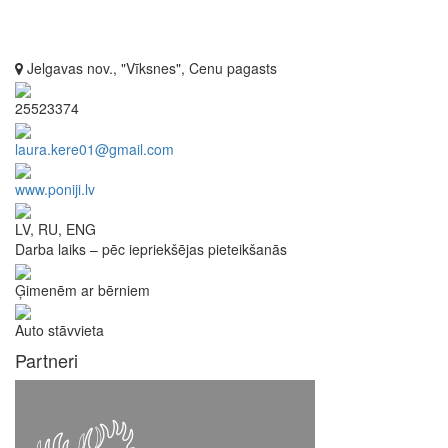
Jelgavas nov., "Vīksnes", Cenu pagasts
25523374
laura.kere01@gmail.com
www.poniji.lv
LV, RU, ENG
Darba laiks – pēc iepriekšējas pieteikšanās
Ģimenēm ar bērniem
Auto stāvvieta
Partneri