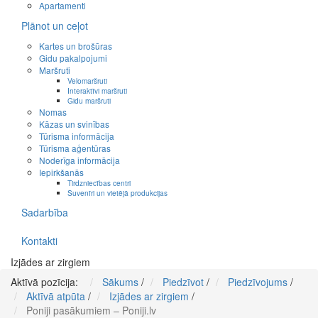
Apartamenti
Plānot un ceļot
Kartes un brošūras
Gidu pakalpojumi
Maršruti
Velomaršruti
Interaktīvi maršruti
Gidu maršruti
Nomas
Kāzas un svinības
Tūrisma informācija
Tūrisma aģentūras
Noderīga informācija
Iepirkšanās
Tirdzniecības centri
Suvenīri un vietējā produkcijas
Sadarbība
Kontakti
Izjādes ar zirgiem
Aktīvā pozīcija:
Sākums
/
Piedzīvot
/
Piedzīvojums
/
Aktīvā atpūta
/
Izjādes ar zirgiem
/
Poniji pasākumiem – Poniji.lv