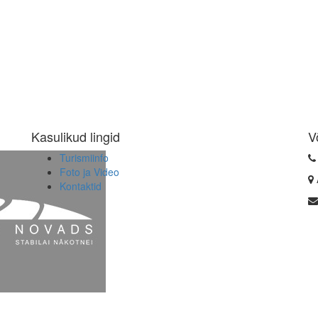
Kasulikud lingid
V
Turismiinfo
Foto ja Video
Kontaktid