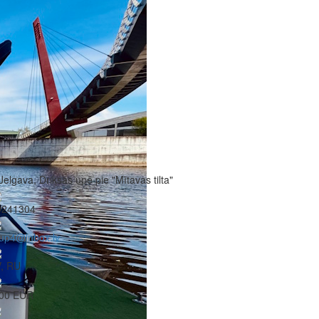
Jelgava, Driksas upē pie "Mītavas tilta"
9241304
up4@inbox.lv
V, RU
,00 EUR