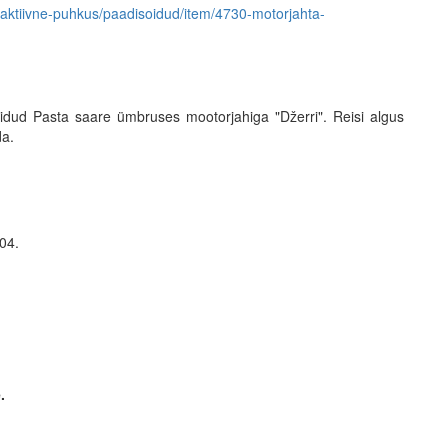
s/aktiivne-puhkus/paadisoidud/item/4730-motorjahta-
idud Pasta saare ümbruses mootorjahiga "Džerri". Reisi algus
da.
304.
.