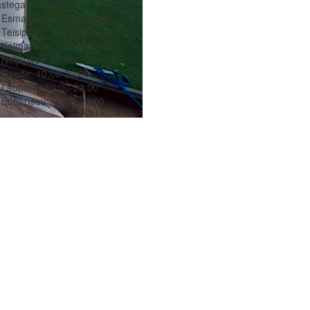
stega peredele
Esmaspäev:
10:00-22:00
Teisipäev:
10:00-22:00
Kolmapäev:
10:00-22:00
Neljapäev:
10:00-22:00
Reede:
10:00-22:00
Laupäev:
10:00-22:00
Pühapäev:
10:00-22:00