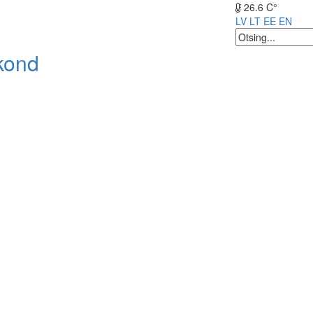
26.6 C°
LV
LT
EE
EN
kond