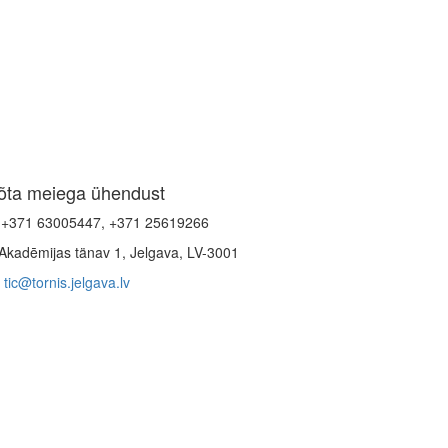
õta meiega ühendust
+371 63005447, +371 25619266
Akadēmijas tänav 1, Jelgava, LV-3001
tic@tornis.jelgava.lv