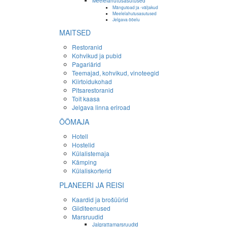
Meelelahutusasutused
Mängutoad ja -väljakud
Meelelahutusasutused
Jelgava ööelu
MAITSED
Restoranid
Kohvikud ja pubid
Pagariärid
Teemajad, kohvikud, vinoteegid
Kiirtoidukohad
Pitsarestoranid
Toit kaasa
Jelgava linna eriroad
ÖÖMAJA
Hotell
Hostelid
Külalistemaja
Kämping
Külaliskorterid
PLANEERI JA REISI
Kaardid ja brošüürid
Giiditeenused
Marsruudid
Jalgrattamarsruudid