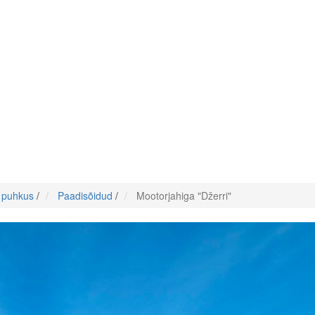
e puhkus
/
Paadisõidud
/
Mootorjahiga "Džerri"