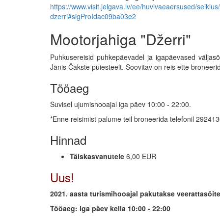
https://www.visit.jelgava.lv/ee/huvivaeaersused/seiklu
dzerri#sigProIdac09ba03e2
Mootorjahiga "Džerri"
Puhkusereisid puhkepäevadel ja igapäevased väljasõ
Jānis Čakste puiesteelt. Soovitav on reis ette broneeri
Tööaeg
Suvisel ujumishooajal iga päev 10:00 - 22:00.
*Enne reisimist palume teil broneerida telefonil 29241
Hinnad
Täiskasvanutele
6,00 EUR
Uus!
2021. aasta turismihooajal pakutakse veerattasõite
Tööaeg: iga päev kella 10:00 - 22:00