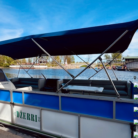
2
m
L
6