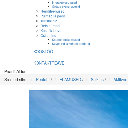
Interaktiivsed rajad
Giidiga ekskursioonid
Renditeenused
Pulmad ja peod
Turismiinfo
Reisibürood
Kasulik teave
Ostlemine
Kaubanduskeskused
Suveniirid ja kohalik toodang
KOOSTÖÖ
KONTAKTTEAVE
Paadisõidud
Sa oled siin:
Pealeht
/
ELAMUSED
/
Seiklus
/
Aktiivn