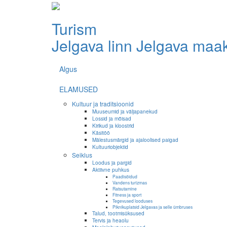
Turism
Jelgava linn
Jelgava maa
Algus
ELAMUSED
Kultuur ja traditsioonid
Muuseumid ja väljapanekud
Lossid ja mõisad
Kirikud ja kloostrid
Käsitöö
Mälestusmärgid ja ajaloolised paigad
Kultuuriobjektid
Seiklus
Loodus ja pargid
Aktiivne puhkus
Paadisõidud
Vandens turizmas
Ratsutamine
Fitness ja sport
Tegevused looduses
Piknikuplatsid Jelgavas ja selle ümbruses
Talud, tootmisüksused
Tervis ja heaolu