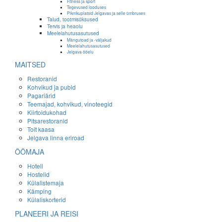
Fitness ja sport
Tegevused looduses
Piknikuplatsid Jelgavas ja selle ümbruses
Talud, tootmisüksused
Tervis ja heaolu
Meelelahutusasutused
Mängutoad ja -väljakud
Meelelahutusasutused
Jelgava ööelu
MAITSED
Restoranid
Kohvikud ja pubid
Pagariärid
Teemajad, kohvikud, vinoteegid
Kiirtoidukohad
Pitsarestoranid
Toit kaasa
Jelgava linna eriroad
ÖÖMAJA
Hotell
Hostelid
Külalistemaja
Kämping
Külaliskorterid
PLANEERI JA REISI