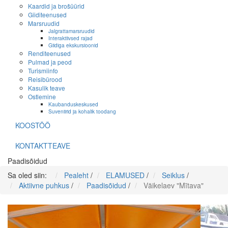
Kaardid ja brošüürid
Giiditeenused
Marsruudid
Jalgrattamarsruudid
Interaktiivsed rajad
Giidiga ekskursioonid
Renditeenused
Pulmad ja peod
Turismiinfo
Reisibürood
Kasulik teave
Ostlemine
Kaubanduskeskused
Suveniirid ja kohalik toodang
KOOSTÖÖ
KONTAKTTEAVE
Paadisõidud
Sa oled siin:
Pealeht
/
ELAMUSED
/
Seiklus
/
Aktiivne puhkus
/
Paadisõidud
/
Väikelaev "Mītava"