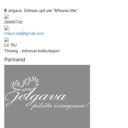
Jelgava, Driksas upē pie "Mītavas tilta"
26683742
misuri.sia@gmail.com
LV, RU
Tööaeg - eelneval kokkuleppel
Partnerid