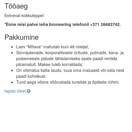
Tööaeg
Eelneval kokkuleppel
*Enne reisi palve teha broneering telefonil +371 26683742.
Pakkumine
Laev "Mītava" mahutab kuni 48 reisijat;
Sünnipäevade, korporatiivsete ürituste, pulmade, kana- ja
poissmeeste pidude tähistamiseks saate paadi rentida
piiramatult. Makse tuleb korraldada;
On võimalus katta laudu, tuua oma maiuseid või osta neid
paadi kohvikust;
Tund aega võime võõrustada turistide ja õpilaste rühmi.
tagasi ülest