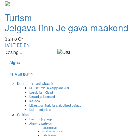
Turism
Jelgava linn
Jelgava maakond
24.6 C°
LV
LT
EE
EN
Algus
ELAMUSED
Kultuur ja traditsioonid
Muuseumid ja väljapanekud
Lossid ja mõisad
Kirikud ja kloostrid
Käsitöö
Mälestusmärgid ja ajaloolised paigad
Kultuuriobjektid
Seiklus
Loodus ja pargid
Aktiivne puhkus
Paadisõidud
Vandens turizmas
Ratsutamine