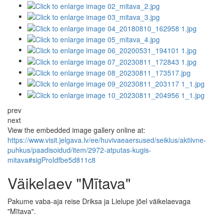
prev
next
View the embedded image gallery online at:
https://www.visit.jelgava.lv/ee/huvivaeaersused/seiklus/aktiivne-
puhkus/paadisoidud/item/2972-atputas-kugis-
mitava#sigProIdfbe5d811c8
Väikelaev "Mītava"
Pakume vaba-aja reise Driksa ja Lielupe jõel väikelaevaga
"Mītava".