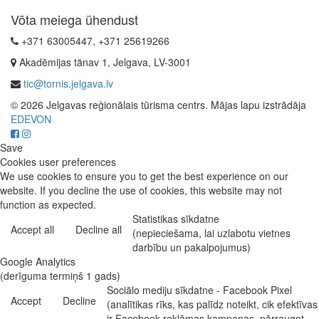
Võta meiega ühendust
+371 63005447, +371 25619266
Akadēmijas tänav 1, Jelgava, LV-3001
tic@tornis.jelgava.lv
© 2026 Jelgavas reģionālais tūrisma centrs. Mājas lapu izstrādāja
EDEVON
Save
Cookies user preferences
We use cookies to ensure you to get the best experience on our
website. If you decline the use of cookies, this website may not
function as expected.
Statistikas sīkdatne
Accept all
Decline all
(nepieciešama, lai uzlabotu vietnes
darbību un pakalpojumus)
Google Analytics
(derīguma termiņš 1 gads)
Sociālo mediju sīkdatne - Facebook Pixel
Accept
Decline
(analītikas rīks, kas palīdz noteikt, cik efektīvas
ir Facebook reklāmas kampaņas, pārraugot