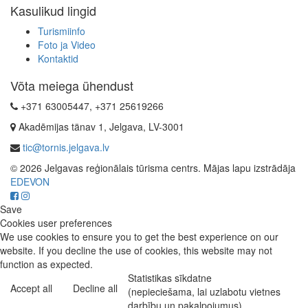
Kasulikud lingid
Turismiinfo
Foto ja Video
Kontaktid
Võta meiega ühendust
+371 63005447, +371 25619266
Akadēmijas tänav 1, Jelgava, LV-3001
tic@tornis.jelgava.lv
© 2026 Jelgavas reģionālais tūrisma centrs. Mājas lapu izstrādāja
EDEVON
Save
Cookies user preferences
We use cookies to ensure you to get the best experience on our
website. If you decline the use of cookies, this website may not
function as expected.
Statistikas sīkdatne
Accept all
Decline all
(nepieciešama, lai uzlabotu vietnes
darbību un pakalpojumus)