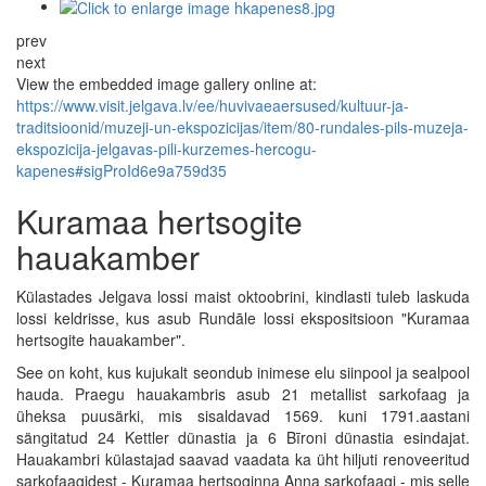
prev
next
View the embedded image gallery online at:
https://www.visit.jelgava.lv/ee/huvivaeaersused/kultuur-ja-
traditsioonid/muzeji-un-ekspozicijas/item/80-rundales-pils-muzeja-
ekspozicija-jelgavas-pili-kurzemes-hercogu-
kapenes#sigProId6e9a759d35
Kuramaa hertsogite
hauakamber
Külastades Jelgava lossi maist oktoobrini, kindlasti tuleb laskuda
lossi keldrisse, kus asub Rundāle lossi ekspositsioon "Kuramaa
hertsogite hauakamber".
See on koht, kus kujukalt seondub inimese elu siinpool ja sealpool
hauda. Praegu hauakambris asub 21 metallist sarkofaag ja
üheksa puusärki, mis sisaldavad 1569. kuni 1791.aastani
sängitatud 24 Kettler dünastia ja 6 Bīroni dünastia esindajat.
Hauakambri külastajad saavad vaadata ka üht hiljuti renoveeritud
sarkofaagidest - Kuramaa hertsoginna Anna sarkofaagi - mis selle