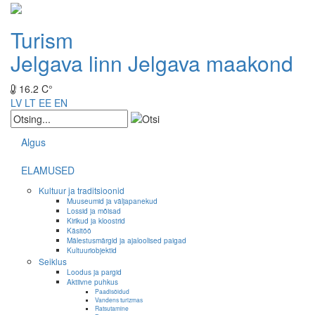
Turism
Jelgava linn
Jelgava maakond
16.2 C°
LV
LT
EE
EN
Algus
ELAMUSED
Kultuur ja traditsioonid
Muuseumid ja väljapanekud
Lossid ja mõisad
Kirikud ja kloostrid
Käsitöö
Mälestusmärgid ja ajaloolised paigad
Kultuuriobjektid
Seiklus
Loodus ja pargid
Aktiivne puhkus
Paadisõidud
Vandens turizmas
Ratsutamine