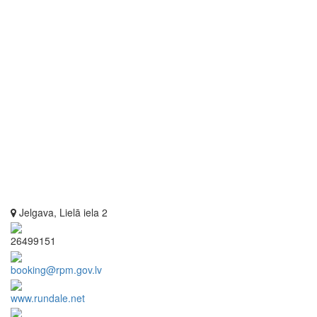
Jelgava, Lielā iela 2
26499151
booking@rpm.gov.lv
www.rundale.net