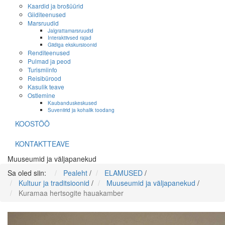
Kaardid ja brošüürid
Giiditeenused
Marsruudid
Jalgrattamarsruudid
Interaktiivsed rajad
Giidiga ekskursioonid
Renditeenused
Pulmad ja peod
Turismiinfo
Reisibürood
Kasulik teave
Ostlemine
Kaubanduskeskused
Suveniirid ja kohalik toodang
KOOSTÖÖ
KONTAKTTEAVE
Muuseumid ja väljapanekud
Sa oled siin:
Pealeht
/
ELAMUSED
/
Kultuur ja traditsioonid
/
Muuseumid ja väljapanekud
/
Kuramaa hertsogite hauakamber