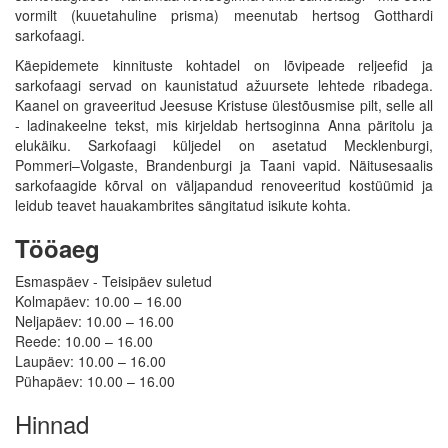
vormilt (kuuetahuline prisma) meenutab hertsog Gotthardi
sarkofaagi.
Käepidemete kinnituste kohtadel on lõvipeade reljeefid ja
sarkofaagi servad on kaunistatud ažuursete lehtede ribadega.
Kaanel on graveeritud Jeesuse Kristuse ülestõusmise pilt, selle all
- ladinakeelne tekst, mis kirjeldab hertsoginna Anna päritolu ja
elukäiku. Sarkofaagi küljedel on asetatud Mecklenburgi,
Pommeri–Volgaste, Brandenburgi ja Taani vapid. Näitusesaalis
sarkofaagide kõrval on väljapandud renoveeritud kostüümid ja
leidub teavet hauakambrites sängitatud isikute kohta.
Tööaeg
Esmaspäev - Teisipäev suletud
Kolmapäev: 10.00 – 16.00
Neljapäev: 10.00 – 16.00
Reede: 10.00 – 16.00
Laupäev: 10.00 – 16.00
Pühapäev: 10.00 – 16.00
Hinnad