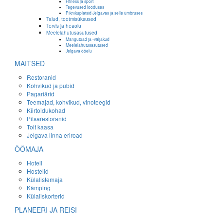
Fitness ja sport
Tegevused looduses
Piknikuplatsid Jelgavas ja selle ümbruses
Talud, tootmisüksused
Tervis ja heaolu
Meelelahutusasutused
Mängutoad ja -väljakud
Meelelahutusasutused
Jelgava ööelu
MAITSED
Restoranid
Kohvikud ja pubid
Pagariärid
Teemajad, kohvikud, vinoteegid
Kiirtoidukohad
Pitsarestoranid
Toit kaasa
Jelgava linna eriroad
ÖÖMAJA
Hotell
Hostelid
Külalistemaja
Kämping
Külaliskorterid
PLANEERI JA REISI