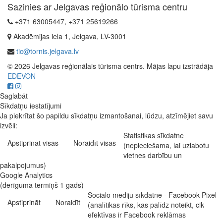
Sazinies ar Jelgavas reģionālo tūrisma centru
+371 63005447, +371 25619266
Akadēmijas iela 1, Jelgava, LV-3001
tic@tornis.jelgava.lv
© 2026 Jelgavas reģionālais tūrisma centrs. Mājas lapu izstrādāja
EDEVON
Saglabāt
Sīkdatņu iestatījumi
Ja piekrītat šo papildu sīkdatņu izmantošanai, lūdzu, atzīmējiet savu
izvēli:
Statistikas sīkdatne
Apstiprināt visas
Noraidīt visas
(nepieciešama, lai uzlabotu
vietnes darbību un
pakalpojumus)
Google Analytics
(derīguma termiņš 1 gads)
Sociālo mediju sīkdatne - Facebook Pixel
Apstiprināt
Noraidīt
(analītikas rīks, kas palīdz noteikt, cik
efektīvas ir Facebook reklāmas