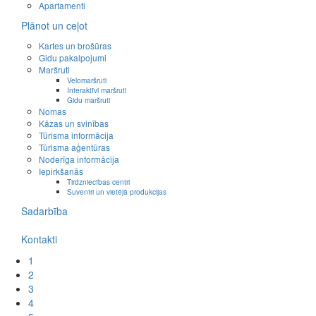
Apartamenti
Plānot un ceļot
Kartes un brošūras
Gidu pakalpojumi
Maršruti
Velomaršruti
Interaktīvi maršruti
Gidu maršruti
Nomas
Kāzas un svinības
Tūrisma informācija
Tūrisma aģentūras
Noderīga informācija
Iepirkšanās
Tirdzniecības centri
Suvenīri un vietējā produkcijas
Sadarbība
Kontakti
1
2
3
4