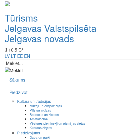
Tūrisms
Jelgavas Valstspilsēta
Jelgavas novads
16.5 C°
LV
LT
EE
EN
Sākums
Piedzīvot
Kultūra un tradīcijas
Muzeji un ekspozīcijas
Pilis un muižas
Baznīcas un klosteri
Amatniecība
Vēstures pieminekļi un piemiņas vietas
Kultūras objekti
Piedzīvojums
Daba un parki