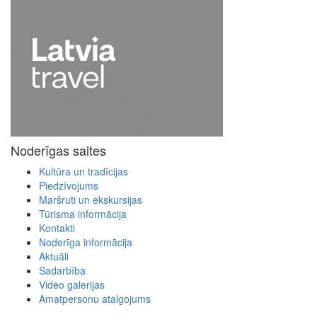
Noderīgas saites
Kultūra un tradīcijas
Piedzīvojums
Maršruti un ekskursijas
Tūrisma informācija
Kontakti
Noderīga informācija
Aktuāli
Sadarbība
Video galerijas
Amatpersonu atalgojums