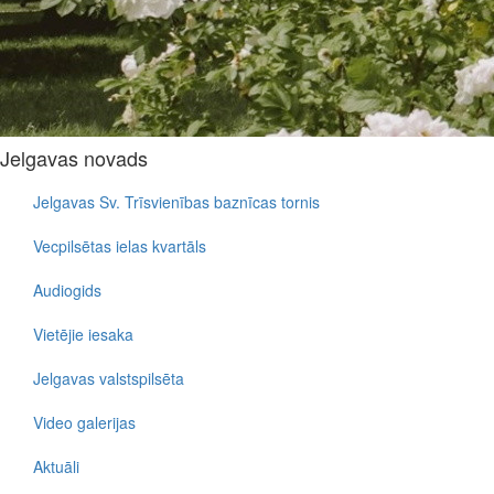
Jelgavas novads
Jelgavas Sv. Trīsvienības baznīcas tornis
Vecpilsētas ielas kvartāls
Audiogids
Vietējie iesaka
Jelgavas valstspilsēta
Video galerijas
Aktuāli