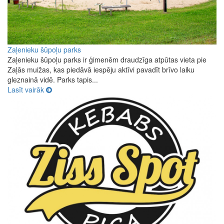
Zaļenieku šūpoļu parks
Zaļenieku šūpoļu parks ir ģimenēm draudzīga atpūtas vieta pie
Zaļās muižas, kas piedāvā iespēju aktīvi pavadīt brīvo laiku
gleznainā vidē. Parks tapis...
Lasīt vairāk