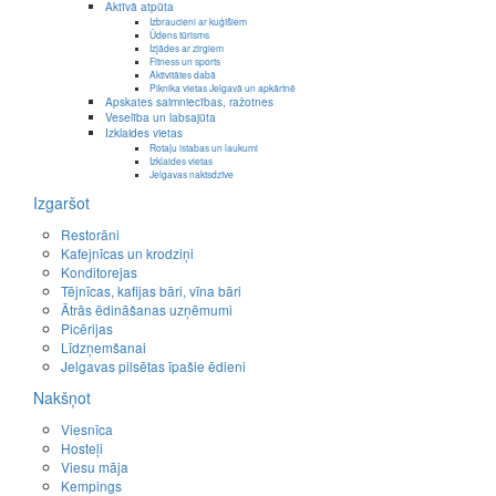
Aktīvā atpūta
Izbraucieni ar kuģīšiem
Ūdens tūrisms
Izjādes ar zirgiem
Fitness un sports
Aktivitātes dabā
Piknika vietas Jelgavā un apkārtnē
Apskates saimniecības, ražotnes
Veselība un labsajūta
Izklaides vietas
Rotaļu istabas un laukumi
Izklaides vietas
Jelgavas naktsdzīve
Izgaršot
Restorāni
Kafejnīcas un krodziņi
Konditorejas
Tējnīcas, kafijas bāri, vīna bāri
Ātrās ēdināšanas uzņēmumi
Picērijas
Līdzņemšanai
Jelgavas pilsētas īpašie ēdieni
Nakšņot
Viesnīca
Hosteļi
Viesu māja
Kempings