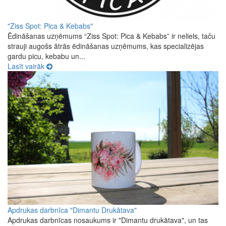
"Ziss Spot: Pica & Kebabs"
Ēdināšanas uzņēmums “Ziss Spot: Pica & Kebabs” ir neliels, taču
strauji augošs ātrās ēdināšanas uzņēmums, kas specializējas
gardu picu, kebabu un...
Lasīt vairāk
Apdrukas darbnīca "Dimantu Drukātava"
Apdrukas darbnīcas nosaukums ir "Dimantu drukātava", un tas