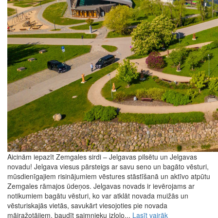
Aicinām iepazīt Zemgales sirdi – Jelgavas pilsētu un Jelgavas
novadu! Jelgava viesus pārsteigs ar savu seno un bagāto vēsturi,
mūsdienīgajiem risinājumiem vēstures stāstīšanā un aktīvo atpūtu
Zemgales rāmajos ūdeņos. Jelgavas novads ir ievērojams ar
notikumiem bagātu vēsturi, ko var atklāt novada muižās un
vēsturiskajās vietās, savukārt viesojoties pie novada
mājražotājiem, baudīt saimnieku izlolo...
Lasīt vairāk