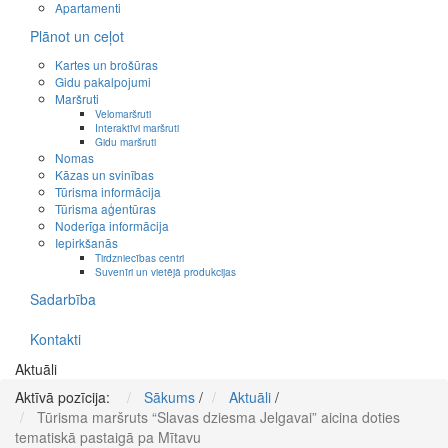
Apartamenti
Plānot un ceļot
Kartes un brošūras
Gidu pakalpojumi
Maršruti
Velomaršruti
Interaktīvi maršruti
Gidu maršruti
Nomas
Kāzas un svinības
Tūrisma informācija
Tūrisma aģentūras
Noderīga informācija
Iepirkšanās
Tirdzniecības centri
Suvenīri un vietējā produkcijas
Sadarbība
Kontakti
Aktuāli
Aktīvā pozīcija:
Sākums
/
Aktuāli
/
Tūrisma maršruts “Slavas dziesma Jelgavai” aicina doties
tematiskā pastaigā pa Mītavu