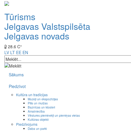
Tūrisms
Jelgavas Valstspilsēta
Jelgavas novads
28.6 C°
LV
LT
EE
EN
Sākums
Piedzīvot
Kultūra un tradīcijas
Muzeji un ekspozīcijas
Pilis un muižas
Baznīcas un klosteri
Amatniecība
Vēstures pieminekļi un piemiņas vietas
Kultūras objekti
Piedzīvojums
Daba un parki