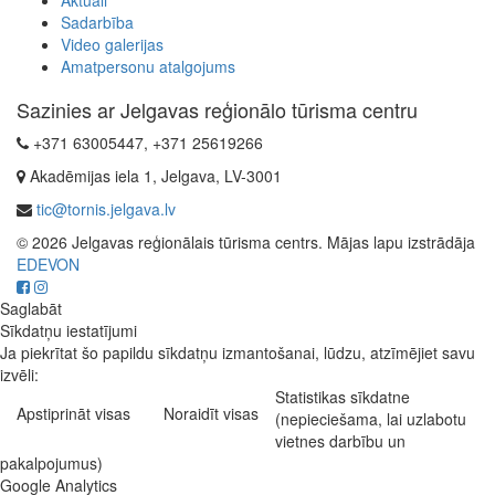
Aktuāli
Sadarbība
Video galerijas
Amatpersonu atalgojums
Sazinies ar Jelgavas reģionālo tūrisma centru
+371 63005447, +371 25619266
Akadēmijas iela 1, Jelgava, LV-3001
tic@tornis.jelgava.lv
© 2026 Jelgavas reģionālais tūrisma centrs. Mājas lapu izstrādāja
EDEVON
Saglabāt
Sīkdatņu iestatījumi
Ja piekrītat šo papildu sīkdatņu izmantošanai, lūdzu, atzīmējiet savu
izvēli:
Statistikas sīkdatne
Apstiprināt visas
Noraidīt visas
(nepieciešama, lai uzlabotu
vietnes darbību un
pakalpojumus)
Google Analytics