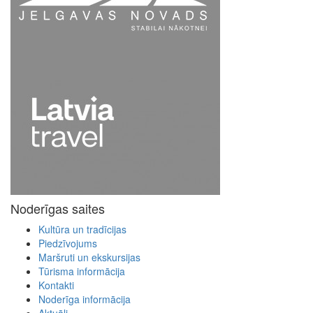
Noderīgas saites
Kultūra un tradīcijas
Piedzīvojums
Maršruti un ekskursijas
Tūrisma informācija
Kontakti
Noderīga informācija