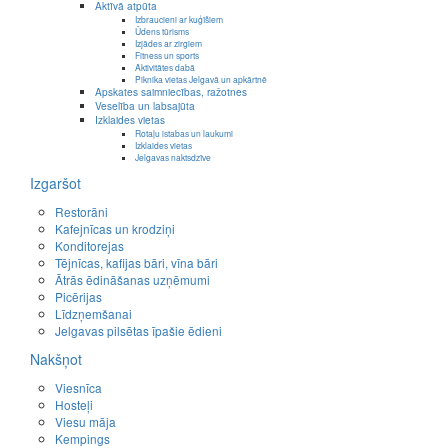
Aktīvā atpūta
Izbraucieni ar kuģīšiem
Ūdens tūrisms
Izjādes ar zirgiem
Fitness un sports
Aktivitātes dabā
Piknika vietas Jelgavā un apkārtnē
Apskates saimniecības, ražotnes
Veselība un labsajūta
Izklaides vietas
Rotaļu istabas un laukumi
Izklaides vietas
Jelgavas naktsdzīve
Izgaršot
Restorāni
Kafejnīcas un krodziņi
Konditorejas
Tējnīcas, kafijas bāri, vīna bāri
Ātrās ēdināšanas uzņēmumi
Picērijas
Līdzņemšanai
Jelgavas pilsētas īpašie ēdieni
Nakšņot
Viesnīca
Hosteļi
Viesu māja
Kempings