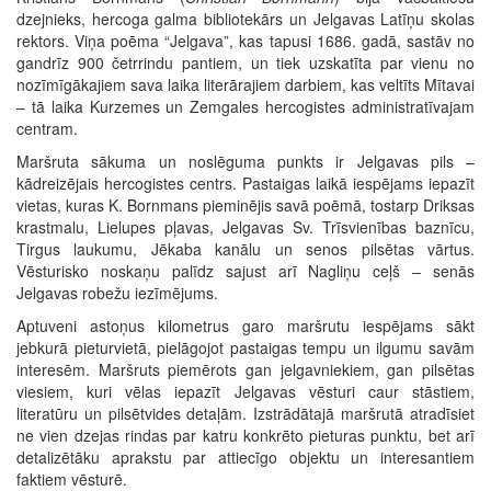
dzejnieks, hercoga galma bibliotekārs un Jelgavas Latīņu skolas
rektors. Viņa poēma “Jelgava”, kas tapusi 1686. gadā, sastāv no
gandrīz 900 četrrindu pantiem, un tiek uzskatīta par vienu no
nozīmīgākajiem sava laika literārajiem darbiem, kas veltīts Mītavai
– tā laika Kurzemes un Zemgales hercogistes administratīvajam
centram.
Maršruta sākuma un noslēguma punkts ir Jelgavas pils –
kādreizējais hercogistes centrs. Pastaigas laikā iespējams iepazīt
vietas, kuras K. Bornmans pieminējis savā poēmā, tostarp Driksas
krastmalu, Lielupes pļavas, Jelgavas Sv. Trīsvienības baznīcu,
Tirgus laukumu, Jēkaba kanālu un senos pilsētas vārtus.
Vēsturisko noskaņu palīdz sajust arī Nagliņu ceļš – senās
Jelgavas robežu iezīmējums.
Aptuveni astoņus kilometrus garo maršrutu iespējams sākt
jebkurā pieturvietā, pielāgojot pastaigas tempu un ilgumu savām
interesēm. Maršruts piemērots gan jelgavniekiem, gan pilsētas
viesiem, kuri vēlas iepazīt Jelgavas vēsturi caur stāstiem,
literatūru un pilsētvides detaļām. Izstrādātajā maršrutā atradīsiet
ne vien dzejas rindas par katru konkrēto pieturas punktu, bet arī
detalizētāku aprakstu par attiecīgo objektu un interesantiem
faktiem vēsturē.