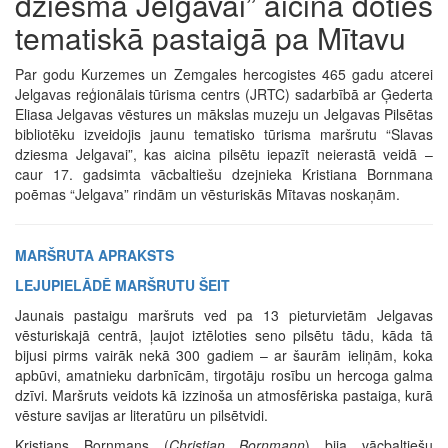
dziesma Jelgavai” aicina doties
tematiskā pastaigā pa Mītavu
Par godu Kurzemes un Zemgales hercogistes 465 gadu atcerei
Jelgavas reģionālais tūrisma centrs (JRTC) sadarbībā ar Ģederta
Eliasa Jelgavas vēstures un mākslas muzeju un Jelgavas Pilsētas
bibliotēku izveidojis jaunu tematisko tūrisma maršrutu “Slavas
dziesma Jelgavai”, kas aicina pilsētu iepazīt neierastā veidā –
caur 17. gadsimta vācbaltiešu dzejnieka Kristiana Bornmana
poēmas “Jelgava” rindām un vēsturiskās Mītavas noskaņām.
MARŠRUTA APRAKSTS
LEJUPIELĀDĒ MARŠRUTU ŠEIT
Jaunais pastaigu maršruts ved pa 13 pieturvietām Jelgavas
vēsturiskajā centrā, ļaujot iztēloties seno pilsētu tādu, kāda tā
bijusi pirms vairāk nekā 300 gadiem – ar šaurām ieliņām, koka
apbūvi, amatnieku darbnīcām, tirgotāju rosību un hercoga galma
dzīvi. Maršruts veidots kā izzinoša un atmosfēriska pastaiga, kurā
vēsture savijas ar literatūru un pilsētvidi.
Kristians Bornmans (
Christian Bornmann
) bija vācbaltiešu