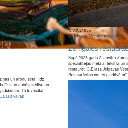
63021855
Jelgava, Vecpilsētas iela 14
Zemgales restaurāci
Kopš 2023.gada 2.janvāra Zemgale
specializējas metāla, tekstila un 
restaurēti Ģ.Eliasa Jelgavas Vē
Restaurācijas centrs piedāvā arī
ziņas un arodu sēta, līdz
elu tīkls un apbūves blīvuma
9.gadsimtam. Tā ir vecākā
..
Lasīt vairāk