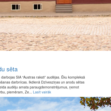
du sēta
 darbojas SIA “Austras raksti” audējas. Ēku kompleksā
ušanas darbnīcas. Ikdienā Dzīvesziņas un arodu sētas
a veida audēju amata paraugdemonstrējumus, ņemot
arbu, piemēram, Ze...
Lasīt vairāk