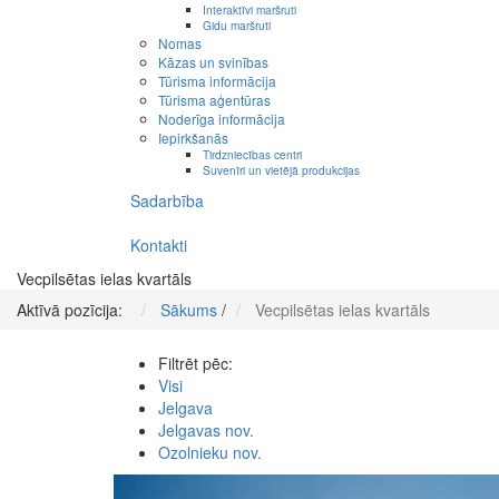
Interaktīvi maršruti
Gidu maršruti
Nomas
Kāzas un svinības
Tūrisma informācija
Tūrisma aģentūras
Noderīga informācija
Iepirkšanās
Tirdzniecības centri
Suvenīri un vietējā produkcijas
Sadarbība
Kontakti
Vecpilsētas ielas kvartāls
Aktīvā pozīcija:
Sākums
/
Vecpilsētas ielas kvartāls
Filtrēt pēc:
Visi
Jelgava
Jelgavas nov.
Ozolnieku nov.