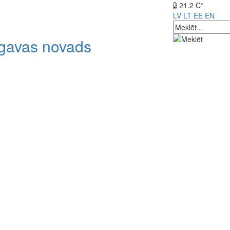
21.2 C°
LV
LT
EE
EN
lgavas novads