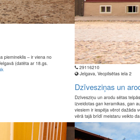
s piemineklis – ir viena no
lgavā (datēta ar 18.gs.
29116210
āk
Jelgava, Vecpilsētas iela 2
Dzīvesziņas un aro
Dzīvesziņu un arodu sētas telpās
izveidotas gan keramikas, gan a
viesiem ir iespēja vērot dažād
vērā tajā brīdī meistaru veikto d