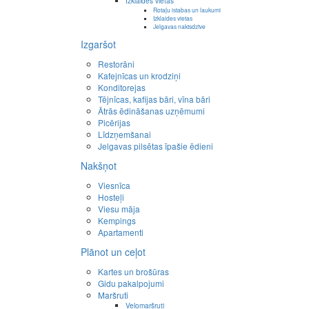
Izklaides vietas
Rotaļu istabas un laukumi
Izklaides vietas
Jelgavas naktsdzīve
Izgaršot
Restorāni
Kafejnīcas un krodziņi
Konditorejas
Tējnīcas, kafijas bāri, vīna bāri
Ātrās ēdināšanas uzņēmumi
Picērijas
Līdzņemšanai
Jelgavas pilsētas īpašie ēdieni
Nakšņot
Viesnīca
Hosteļi
Viesu māja
Kempings
Apartamenti
Plānot un ceļot
Kartes un brošūras
Gidu pakalpojumi
Maršruti
Velomaršruti