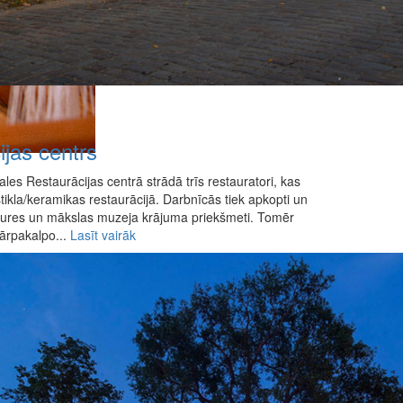
jas centrs
s Restaurācijas centrā strādā trīs restauratori, kas
stikla/keramikas restaurācijā. Darbnīcās tiek apkopti un
stures un mākslas muzeja krājuma priekšmeti. Tomēr
 ārpakalpo...
Lasīt vairāk