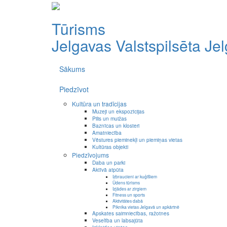
Tūrisms
Jelgavas Valstspilsēta
Je
Sākums
Piedzīvot
Kultūra un tradīcijas
Muzeji un ekspozīcijas
Pilis un muižas
Baznīcas un klosteri
Amatniecība
Vēstures pieminekļi un piemiņas vietas
Kultūras objekti
Piedzīvojums
Daba un parki
Aktīvā atpūta
Izbraucieni ar kuģīšiem
Ūdens tūrisms
Izjādes ar zirgiem
Fitness un sports
Aktivitātes dabā
Piknika vietas Jelgavā un apkārtnē
Apskates saimniecības, ražotnes
Veselība un labsajūta