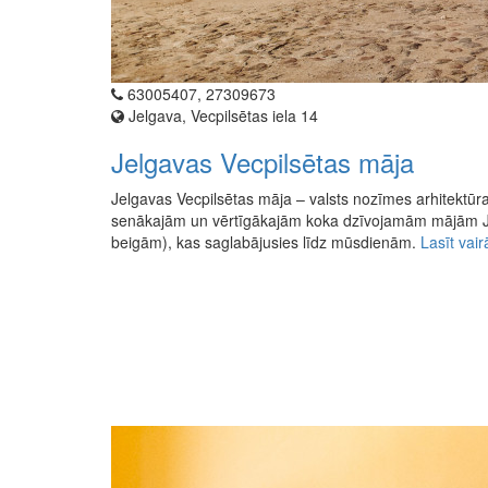
63005407, 27309673
Jelgava, Vecpilsētas iela 14
Jelgavas Vecpilsētas māja
Jelgavas Vecpilsētas māja – valsts nozīmes arhitektūra
senākajām un vērtīgākajām koka dzīvojamām mājām Je
beigām), kas saglabājusies līdz mūsdienām.
Lasīt vair