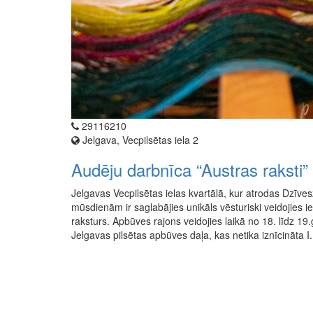
29116210
Jelgava, Vecpilsētas iela 2
Audēju darbnīca “Austras raksti”
Jelgavas Vecpilsētas ielas kvartālā, kur atrodas Dzīves
mūsdienām ir saglabājies unikāls vēsturiski veidojies i
raksturs. Apbūves rajons veidojies laikā no 18. līdz 1
Jelgavas pilsētas apbūves daļa, kas netika iznīcināta I.