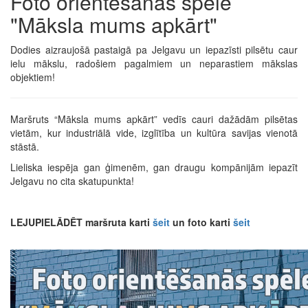
Foto orientēšanās spēle
"Māksla mums apkārt"
Dodies aizraujošā pastaigā pa Jelgavu un iepazīsti pilsētu caur
ielu mākslu, radošiem pagalmiem un neparastiem mākslas
objektiem!
Maršruts “Māksla mums apkārt” vedīs cauri dažādām pilsētas
vietām, kur industriālā vide, izglītība un kultūra savijas vienotā
stāstā.
Lieliska iespēja gan ģimenēm, gan draugu kompānijām iepazīt
Jelgavu no cita skatupunkta!
LEJUPIELĀDĒT maršruta karti
šeit
un foto karti
šeit