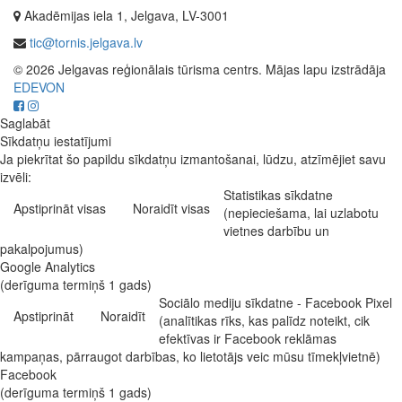
Akadēmijas iela 1, Jelgava, LV-3001
tic@tornis.jelgava.lv
© 2026 Jelgavas reģionālais tūrisma centrs. Mājas lapu izstrādāja
EDEVON
Saglabāt
Sīkdatņu iestatījumi
Ja piekrītat šo papildu sīkdatņu izmantošanai, lūdzu, atzīmējiet savu
izvēli:
Statistikas sīkdatne
Apstiprināt visas
Noraidīt visas
(nepieciešama, lai uzlabotu
vietnes darbību un
pakalpojumus)
Google Analytics
(derīguma termiņš 1 gads)
Sociālo mediju sīkdatne - Facebook Pixel
Apstiprināt
Noraidīt
(analītikas rīks, kas palīdz noteikt, cik
efektīvas ir Facebook reklāmas
kampaņas, pārraugot darbības, ko lietotājs veic mūsu tīmekļvietnē)
Facebook
(derīguma termiņš 1 gads)