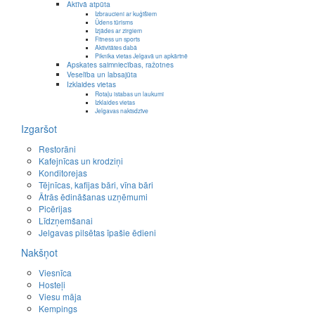
Aktīvā atpūta
Izbraucieni ar kuģīšiem
Ūdens tūrisms
Izjādes ar zirgiem
Fitness un sports
Aktivitātes dabā
Piknika vietas Jelgavā un apkārtnē
Apskates saimniecības, ražotnes
Veselība un labsajūta
Izklaides vietas
Rotaļu istabas un laukumi
Izklaides vietas
Jelgavas naktsdzīve
Izgaršot
Restorāni
Kafejnīcas un krodziņi
Konditorejas
Tējnīcas, kafijas bāri, vīna bāri
Ātrās ēdināšanas uzņēmumi
Picērijas
Līdzņemšanai
Jelgavas pilsētas īpašie ēdieni
Nakšņot
Viesnīca
Hosteļi
Viesu māja
Kempings