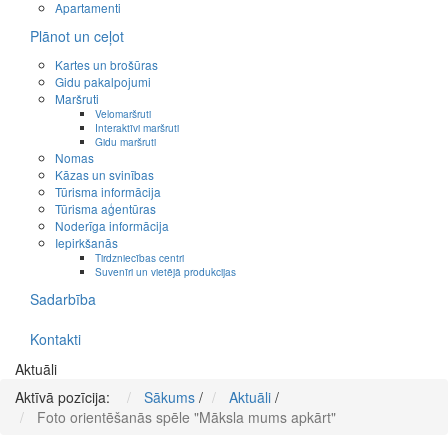
Apartamenti
Plānot un ceļot
Kartes un brošūras
Gidu pakalpojumi
Maršruti
Velomaršruti
Interaktīvi maršruti
Gidu maršruti
Nomas
Kāzas un svinības
Tūrisma informācija
Tūrisma aģentūras
Noderīga informācija
Iepirkšanās
Tirdzniecības centri
Suvenīri un vietējā produkcijas
Sadarbība
Kontakti
Aktuāli
Aktīvā pozīcija:
Sākums
/
Aktuāli
/
Foto orientēšanās spēle "Māksla mums apkārt"