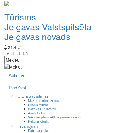
Tūrisms
Jelgavas Valstspilsēta
Jelgavas novads
21.4 C°
LV
LT
EE
EN
Sākums
Piedzīvot
Kultūra un tradīcijas
Muzeji un ekspozīcijas
Pilis un muižas
Baznīcas un klosteri
Amatniecība
Vēstures pieminekļi un piemiņas vietas
Kultūras objekti
Piedzīvojums
Daba un parki