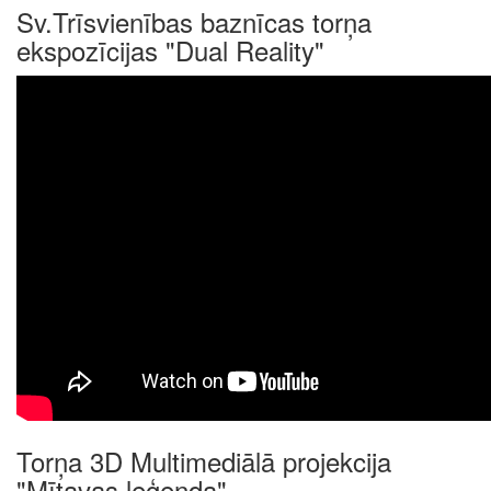
Sv.Trīsvienības baznīcas torņa
ekspozīcijas "Dual Reality"
Torņa 3D Multimediālā projekcija
"Mītavas leģenda"