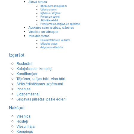
Aktīvā atpūta
Izbraucieni ar kuģīšiem
Ūdens tūrisms
Izjādes ar zirgiem
Fitness un sports
Aktivitātes dabā
Piknika vietas Jelgavā un apkārtnē
Apskates saimniecības, ražotnes
Veselība un labsajūta
Izklaides vietas
Rotaļu istabas un laukumi
Izklaides vietas
Jelgavas naktsdzīve
Izgaršot
Restorāni
Kafejnīcas un krodziņi
Konditorejas
Tējnīcas, kafijas bāri, vīna bāri
Ātrās ēdināšanas uzņēmumi
Picērijas
Līdzņemšanai
Jelgavas pilsētas īpašie ēdieni
Nakšņot
Viesnīca
Hosteļi
Viesu māja
Kempings