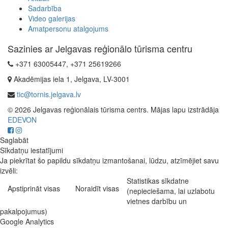
Sadarbība
Video galerijas
Amatpersonu atalgojums
Sazinies ar Jelgavas reģionālo tūrisma centru
+371 63005447, +371 25619266
Akadēmijas iela 1, Jelgava, LV-3001
tic@tornis.jelgava.lv
© 2026 Jelgavas reģionālais tūrisma centrs. Mājas lapu izstrādāja
EDEVON
Saglabāt
Sīkdatņu iestatījumi
Ja piekrītat šo papildu sīkdatņu izmantošanai, lūdzu, atzīmējiet savu
izvēli:
Statistikas sīkdatne
Apstiprināt visas
Noraidīt visas
(nepieciešama, lai uzlabotu
vietnes darbību un
pakalpojumus)
Google Analytics