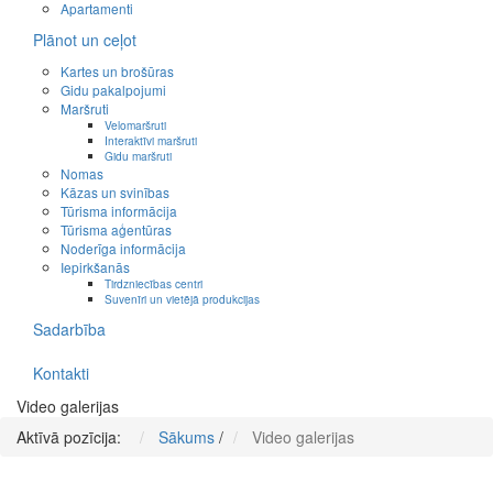
Apartamenti
Plānot un ceļot
Kartes un brošūras
Gidu pakalpojumi
Maršruti
Velomaršruti
Interaktīvi maršruti
Gidu maršruti
Nomas
Kāzas un svinības
Tūrisma informācija
Tūrisma aģentūras
Noderīga informācija
Iepirkšanās
Tirdzniecības centri
Suvenīri un vietējā produkcijas
Sadarbība
Kontakti
Video galerijas
Aktīvā pozīcija:
Sākums
/
Video galerijas