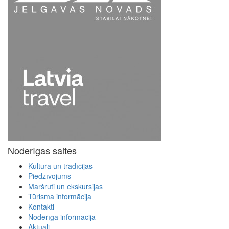
Noderīgas saites
Kultūra un tradīcijas
Piedzīvojums
Maršruti un ekskursijas
Tūrisma informācija
Kontakti
Noderīga informācija
Aktuāli