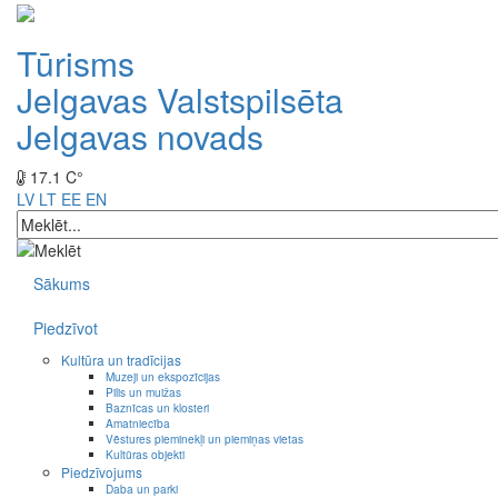
Tūrisms
Jelgavas Valstspilsēta
Jelgavas novads
17.1 C°
LV
LT
EE
EN
Sākums
Piedzīvot
Kultūra un tradīcijas
Muzeji un ekspozīcijas
Pilis un muižas
Baznīcas un klosteri
Amatniecība
Vēstures pieminekļi un piemiņas vietas
Kultūras objekti
Piedzīvojums
Daba un parki