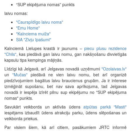
“SUP ekipējuma nomas” punkts
laivu nomas:
"Caurspīdīgo laivu noma"
"Emu Home"
"Kalnciema muiža"
SIA "Zivju īpašumi"
Kalnciemā Lielupes krastā ir jaunums –
piecu plusu rezidence
"Chils"
, kas piedāvā gan laivu nomu, gan nakšņošanu divvietīgās
kapsulu tipa kempinga mājiņās.
Līdzīgi kā Jelgavā, arī Jelgavas novadā uzņēmumi
"Ozolaivas.lv"
un
"Mučas"
piedāvā ne vien laivu nomu, bet arī organizē
piedzīvojumiem bagātus laivu braucienus grupām. Ja ir interese
izmēģināt supošanu, bet nav sava aprīkojuma, tad Jelgavas
novadā ir iespēja izīrēt pilnu sup ekipējumu no "SUP ekipējuma
nomas" punkts.
Savukārt veikborda un aktīvās ūdens
atpūtas parkā "Masti"
iespējams izbaudīt ūdens atrakciju parku, ūdens slēpošanas un
veikborda priekus.
Par visiem šiem, kā arī citiem, pasākumiem JRTC informē