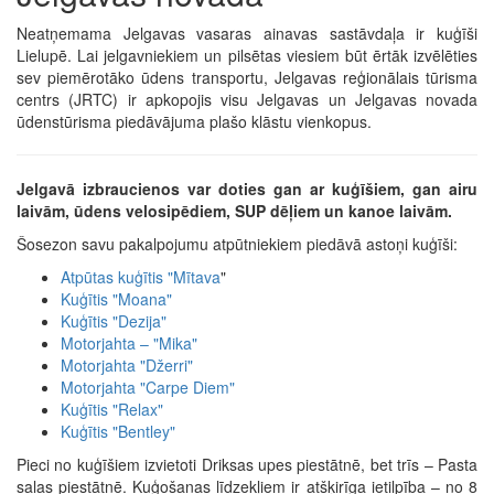
Neatņemama Jelgavas vasaras ainavas sastāvdaļa ir kuģīši
Lielupē. Lai jelgavniekiem un pilsētas viesiem būt ērtāk izvēlēties
sev piemērotāko ūdens transportu, Jelgavas reģionālais tūrisma
centrs (JRTC) ir apkopojis visu Jelgavas un Jelgavas novada
ūdenstūrisma piedāvājuma plašo klāstu vienkopus.
Jelgavā izbraucienos var doties gan ar kuģīšiem, gan airu
laivām, ūdens velosipēdiem, SUP dēļiem un kanoe laivām.
Šosezon savu pakalpojumu atpūtniekiem piedāvā astoņi kuģīši:
Atpūtas kuģītis "Mītava
"
Kuģītis "Moana
"
Kuģītis "Dezija
"
Motorjahta – "Mika
"
Motorjahta "Džerri"
Motorjahta "Carpe Diem"
Kuģītis "Relax"
Kuģītis "Bentley"
Pieci no kuģīšiem izvietoti Driksas upes piestātnē, bet trīs – Pasta
salas piestātnē. Kuģošanas līdzekļiem ir atšķirīga ietilpība – no 8