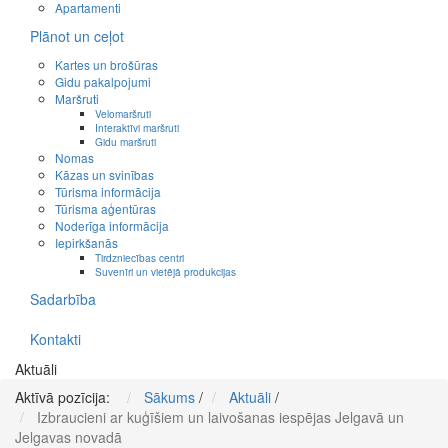
Apartamenti
Plānot un ceļot
Kartes un brošūras
Gidu pakalpojumi
Maršruti
Velomaršruti
Interaktīvi maršruti
Gidu maršruti
Nomas
Kāzas un svinības
Tūrisma informācija
Tūrisma aģentūras
Noderīga informācija
Iepirkšanās
Tirdzniecības centri
Suvenīri un vietējā produkcijas
Sadarbība
Kontakti
Aktuāli
Aktīvā pozīcija:
Sākums
/
Aktuāli
/
Izbraucieni ar kuģīšiem un laivošanas iespējas Jelgavā un
Jelgavas novadā