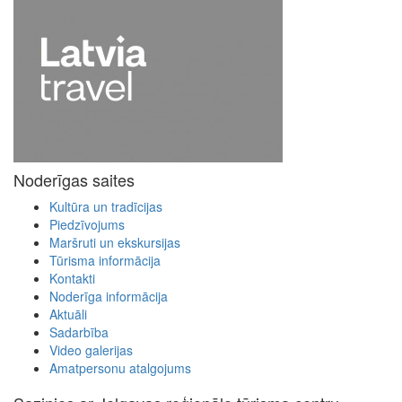
Noderīgas saites
Kultūra un tradīcijas
Piedzīvojums
Maršruti un ekskursijas
Tūrisma informācija
Kontakti
Noderīga informācija
Aktuāli
Sadarbība
Video galerijas
Amatpersonu atalgojums