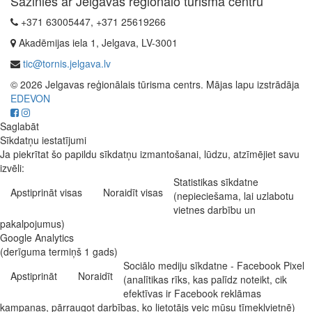
Sazinies ar Jelgavas reģionālo tūrisma centru
+371 63005447, +371 25619266
Akadēmijas iela 1, Jelgava, LV-3001
tic@tornis.jelgava.lv
© 2026 Jelgavas reģionālais tūrisma centrs. Mājas lapu izstrādāja
EDEVON
Saglabāt
Sīkdatņu iestatījumi
Ja piekrītat šo papildu sīkdatņu izmantošanai, lūdzu, atzīmējiet savu
izvēli:
Statistikas sīkdatne
Apstiprināt visas
Noraidīt visas
(nepieciešama, lai uzlabotu
vietnes darbību un
pakalpojumus)
Google Analytics
(derīguma termiņš 1 gads)
Sociālo mediju sīkdatne - Facebook Pixel
Apstiprināt
Noraidīt
(analītikas rīks, kas palīdz noteikt, cik
efektīvas ir Facebook reklāmas
kampaņas, pārraugot darbības, ko lietotājs veic mūsu tīmekļvietnē)