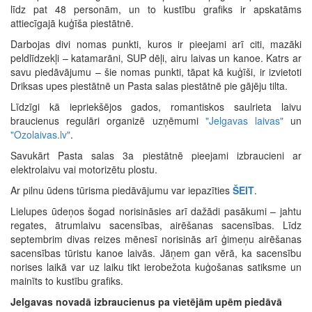
līdz pat 48 personām, un to kustību grafiks ir apskatāms
attiecīgajā kuģīša piestātnē.
Darbojas divi nomas punkti, kuros ir pieejami arī citi, mazāki
peldlīdzekļi – katamarāni, SUP dēļi, airu laivas un kanoe. Katrs ar
savu piedāvājumu – šie nomas punkti, tāpat kā kuģīši, ir izvietoti
Driksas upes piestātnē un Pasta salas piestātnē pie gājēju tilta.
Līdzīgi kā iepriekšējos gados, romantiskos saulrieta laivu
braucienus regulāri organizē uzņēmumi
"Jelgavas laivas"
un
"Ozolaivas.lv"
.
Savukārt Pasta salas 3a piestātnē pieejami izbraucieni ar
elektrolaivu vai motorizētu plostu.
Ar pilnu ūdens tūrisma piedāvājumu var iepazīties
ŠEIT
.
Lielupes ūdeņos šogad norisināsies arī dažādi pasākumi – jahtu
regates, ātrumlaivu sacensības, airēšanas sacensības. Līdz
septembrim divas reizes mēnesī norisinās arī ģimeņu airēšanas
sacensības tūristu kanoe laivās. Jāņem gan vērā, ka sacensību
norises laikā var uz laiku tikt ierobežota kuģošanas satiksme un
mainīts to kustību grafiks.
Jelgavas novadā izbraucienus pa vietējām upēm piedāvā