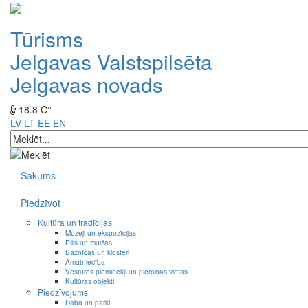
Tūrisms
Jelgavas Valstspilsēta
Jelgavas novads
18.8 C°
LV
LT
EE
EN
Sākums
Piedzīvot
Kultūra un tradīcijas
Muzeji un ekspozīcijas
Pilis un muižas
Baznīcas un klosteri
Amatniecība
Vēstures pieminekļi un piemiņas vietas
Kultūras objekti
Piedzīvojums
Daba un parki