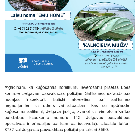
Atgādinām, ka kuģošanas noteikumu ievērošanu pilsētas upēs
kontrolē Jelgavas pašvaldības policijas Satiksmes uzraudzības
nodaļas inspektori. Būtiski atcerēties: par satiksmes
negadījumiem uz ūdens vai situācijām, kas var apdraudēt
kuģošanas satiksmi, Jelgavā jāziņo, zvanot uz vienoto ārkārtas
palīdzības izsaukumu numuru 112, Jelgavas pašvaldības
operatīvās informācijas centram pa iedzīvotāju atbalsta tālruni
8787 vai Jelgavas pašvaldības policijai pa tālruni 8550.