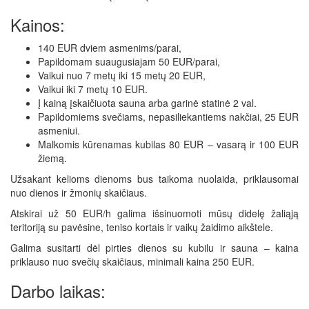
Kainos:
140 EUR dviem asmenims/parai,
Papildomam suaugusiajam 50 EUR/parai,
Vaikui nuo 7 metų iki 15 metų 20 EUR,
Vaikui iki 7 metų 10 EUR.
Į kainą įskaičiuota sauna arba garinė statinė 2 val.
Papildomiems svečiams, nepasiliekantiems nakčiai, 25 EUR
asmeniui.
Malkomis kūrenamas kubilas 80 EUR – vasarą ir 100 EUR
žiemą.
Užsakant kelioms dienoms bus taikoma nuolaida, priklausomai
nuo dienos ir žmonių skaičiaus.
Atskirai už 50 EUR/h galima išsinuomoti mūsų didelę žaliąją
teritoriją su pavėsine, teniso kortais ir vaikų žaidimo aikštele.
Galima susitarti dėl pirties dienos su kubilu ir sauna – kaina
priklauso nuo svečių skaičiaus, minimali kaina 250 EUR.
Darbo laikas: