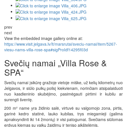
prev
next
View the embedded image gallery online at:
https://www.visit.jelgava.lv/lt/marsrutai/sveciu-namai/item/5267-
viesu-nams-villa-rose-spa#sigProIdf14295f03d
Svečių namai „Villa Rose &
SPA“
Svečių namai įsikūrę gražioje vietoje miške, už kelių kilometrų nuo
Jelgavos, ir siūlo puikų poilsį kiekvienam, norinčiam atsipalaiduoti
nuo kasdieninio skubėjimo, pasimėgauti pirtimi ir kubilu ar
surengti šventę.
200 m² name yra židinio salė, virtuvė su valgomojo zona, pirtis,
garinė kedro statinė, lauko kubilas, trys miegamieji (galima
apnakvyndinti iki 14 žmonių) ir visi patogumai. Svečiams siūlomas
erdvus kiemas su vaikų žaidimų ir teniso aikštelėmis.