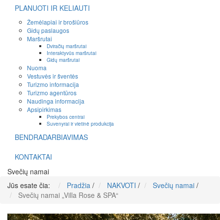
PLANUOTI IR KELIAUTI
Žemėlapiai ir brošiūros
Gidų paslaugos
Maršrutai
Dviračių maršrutai
Interaktyvūs maršrutai
Gidų maršrutai
Nuoma
Vestuvės ir šventės
Turizmo informacija
Turizmo agentūros
Naudinga informacija
Apsipirkimas
Prekybos centrai
Suvenyrai ir vietinė produkcija
BENDRADARBIAVIMAS
KONTAKTAI
Svečių namai
Jūs esate čia:
Pradžia
/
NAKVOTI
/
Svečių namai
/
Svečių namai „Villa Rose & SPA“