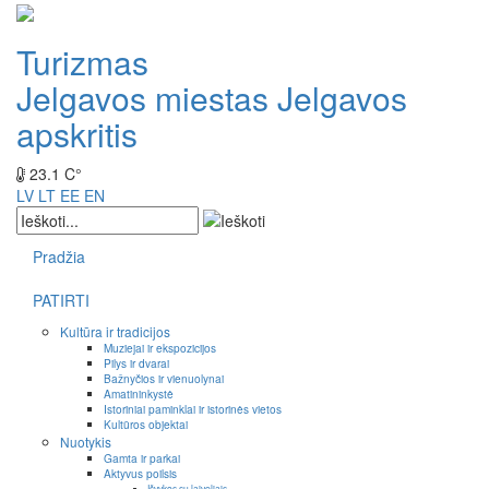
Turizmas
Jelgavos miestas
Jelgavos
apskritis
23.1 C°
LV
LT
EE
EN
Pradžia
PATIRTI
Kultūra ir tradicijos
Muziejai ir ekspozicijos
Pilys ir dvarai
Bažnyčios ir vienuolynai
Amatininkystė
Istoriniai paminklai ir istorinės vietos
Kultūros objektai
Nuotykis
Gamta ir parkai
Aktyvus poilsis
Išvykos su laiveliais