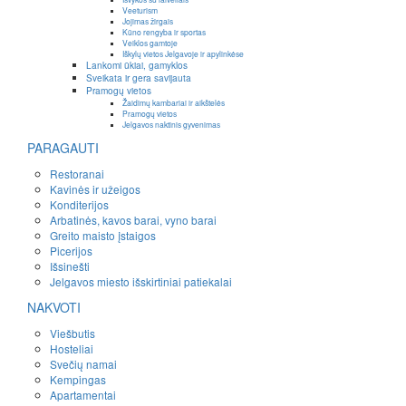
Veeturism
Jojimas žirgais
Kūno rengyba ir sportas
Veiklos gamtoje
Iškylų vietos Jelgavoje ir apylinkėse
Lankomi ūkiai, gamyklos
Sveikata ir gera savijauta
Pramogų vietos
Žaidimų kambariai ir aikštelės
Pramogų vietos
Jelgavos naktinis gyvenimas
PARAGAUTI
Restoranai
Kavinės ir užeigos
Konditerijos
Arbatinės, kavos barai, vyno barai
Greito maisto įstaigos
Picerijos
Išsinešti
Jelgavos miesto išskirtiniai patiekalai
NAKVOTI
Viešbutis
Hosteliai
Svečių namai
Kempingas
Apartamentai