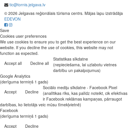
tic@tornis.jelgava.lv
© 2026 Jelgavas reģionālais tūrisma centrs. Mājas lapu izstrādāja
EDEVON
Save
Cookies user preferences
We use cookies to ensure you to get the best experience on our
website. If you decline the use of cookies, this website may not
function as expected.
Statistikas sīkdatne
Accept all
Decline all
(nepieciešama, lai uzlabotu vietnes
darbību un pakalpojumus)
Google Analytics
(derīguma termiņš 1 gads)
Sociālo mediju sīkdatne - Facebook Pixel
Accept
Decline
(analītikas rīks, kas palīdz noteikt, cik efektīvas
ir Facebook reklāmas kampaņas, pārraugot
darbības, ko lietotājs veic mūsu tīmekļvietnē)
Facebook
(derīguma termiņš 1 gads)
Accept
Decline